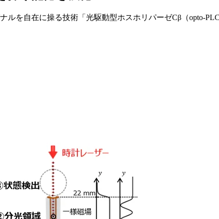
ルを自在に操る技術「光駆動型ホスホリパーゼCβ（opto-PL