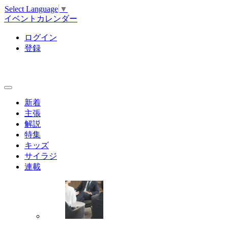
Select Language
▼
イベントカレンダー
ログイン
登録
新着
主張
解説
特集
キッズ
サイラジ
連載