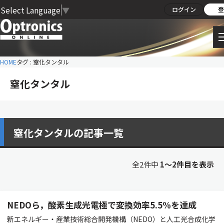
Select Language
▼
ログイン
登
HOME
タグ : 窒化タンタル
窒化タンタル
窒化タンタルの記事一覧
全2件中
1〜2件目を表示
NEDOら，酸素生成光電極で変換効率5.5%を達成
新エネルギー・産業技術総合開発機構（NEDO）と人工光合成化学