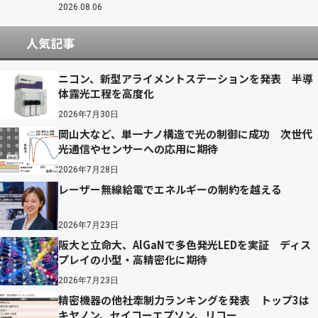
2026.08.06
人気記事
ニコン、新型アライメントステーションを発表 半導
体露光工程を高度化
2026年7月30日
岡山大など、単一ナノ構造で光の制御に成功 次世代
光通信やセンサーへの応用に期待
2026年7月28日
レーザー無線給電でエネルギーの制約を越える
2026年7月23日
阪大と立命大、AlGaNで多色発光LEDを実証 ディス
プレイの小型・高精密化に期待
2026年7月23日
精密機器の他社牽制力ランキングを発表 トップ3は
キヤノン、セイコーエプソン、リコー