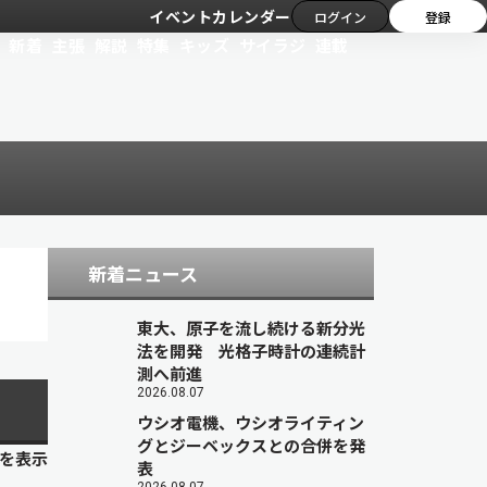
イベントカレンダー
ログイン
登録
新着
主張
解説
特集
キッズ
サイラジ
連載
新着ニュース
東大、原子を流し続ける新分光
法を開発 光格子時計の連続計
測へ前進
2026.08.07
ウシオ電機、ウシオライティン
グとジーベックスとの合併を発
目を表示
表