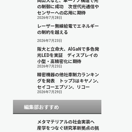
岡山大など、単一ナノ構造で光
の制御に成功 次世代光通信や
センサーへの応用に期待
2026年7月28日
レーザー無線給電でエネルギー
の制約を越える
2026年7月23日
阪大と立命大、AlGaNで多色発
光LEDを実証 ディスプレイの
小型・高精密化に期待
2026年7月23日
精密機器の他社牽制力ランキン
グを発表 トップ3はキヤノン、
セイコーエプソン、リコー
2026年7月29日
編集部おすすめ
メタマテリアルの社会実装へ
産学をつなぐ研究革新拠点の挑