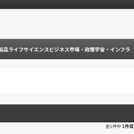
製品
ライフサイエンス
ビジネス
市場・政策
宇宙・インフラ
全1件中
1件