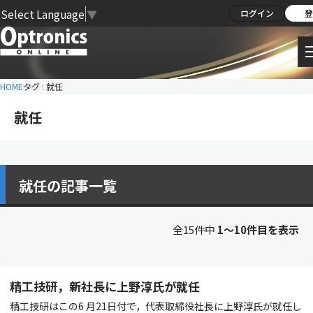
Select Language
▼
ログイン
登
HOME
タグ : 就任
就任
就任の記事一覧
全15件中
1〜10件目を表示
精工技研，新社長に上野淳氏が就任
精工技研はこの6 月21日付で，代表取締役社長に上野淳氏が就任し