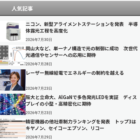
人気記事
ニコン、新型アライメントステーションを発表 半導
体露光工程を高度化
2026年7月30日
岡山大など、単一ナノ構造で光の制御に成功 次世代
光通信やセンサーへの応用に期待
2026年7月28日
レーザー無線給電でエネルギーの制約を越える
2026年7月23日
阪大と立命大、AlGaNで多色発光LEDを実証 ディス
プレイの小型・高精密化に期待
2026年7月23日
精密機器の他社牽制力ランキングを発表 トップ3は
キヤノン、セイコーエプソン、リコー
2026年7月29日