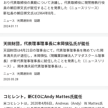
おり代表取締役の異動について決議し，代表取締役に現常務執行役
員の朝日崇文氏が就任することを発表した（ニュースリリース）
新社長の朝日崇文氏は1964年8月...
ニュース
光関連技術
話題
2024.01.11
天田財団，代表理事理事長に末岡愼弘氏が就任
天田財団は4月21日の理事会にて，代表理事理事長を務めていた岡
本満夫氏が退任し，末岡愼弘（現職業訓練法人アマダスクール理事
長）が新代表理事理事長に就任したことを発表した（ニュースリリ
ース）。 岡本満夫前代表理事理事長は，...
ニュース
光関連技術
話題
2020.05.28
コヒレント，新CEOにAndy Mattes氏就任
米コヒレントは，2020年4月6日，Andreas（Andy） W. Mattes氏