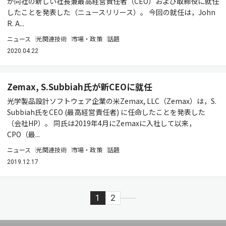
が同社の新しい社長兼最高経営責任者（CEO）および取締役に就任
したことを発表した（ニュースリリース）。 今回の就任は，John
R. A...
ニュース
光関連技術
市場・政策
話題
2020.04.22
Zemax, S.Subbiah氏が新CEOに就任
光学製品設計ソフトウェア企業の米Zemax, LLC（Zemax）は，S.
Subbiah氏をCEO (最高経営責任者) に任命したことを発表した
（会社HP）。 同氏は2019年4月にZemaxに入社して以来，
CPO（最...
ニュース
光関連技術
市場・政策
話題
2019.12.17
1
2