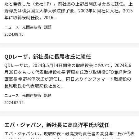
たと発表した（会社HP）。前社長の上野昌利氏は会長に就任。 上
野淳氏は横浜国立大学大学院修了後，2002年に同社に入社。2015
年に取締役就任後，2016 ...
ニュース
光関連技術
話題
2024.08.10
QDレーザ，新社長に⻑尾收⽒に就任
QDレーザは，2024年5⽉14⽇開催の取締役会において，2024年6
⽉28⽇をもって代表取締役社⻑ 菅原充氏及び取締役CFO兼経営企
画室⻑ 幸野⾕信次氏が退任し，同⽇よりインフォマート取締役の
⻑尾收⽒を代表取締役社⻑と...
ニュース
光関連技術
話題
2024.07.12
エバ・ジャパン，新社長に高良洋平氏が就任
エバ・ジャパンは，現取締役・最高技術責任者の高良洋平氏が代表