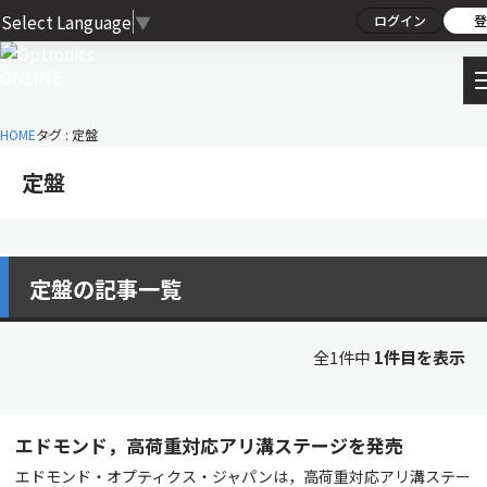
Select Language
▼
ログイン
登
HOME
タグ : 定盤
定盤
定盤の記事一覧
全1件中
1件目を表示
エドモンド，高荷重対応アリ溝ステージを発売
エドモンド・オプティクス・ジャパンは，高荷重対応アリ溝ステー