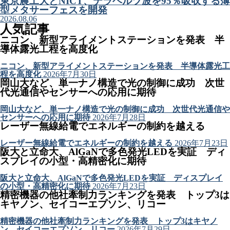
東京農工大とNICT、テラヘルツ波を95％吸収する薄
型メタサーフェスを開発
2026.08.06
人気記事
ニコン、新型アライメントステーションを発表 半
導体露光工程を高度化
ニコン、新型アライメントステーションを発表 半導体露光工
程を高度化
2026年7月30日
岡山大など、単一ナノ構造で光の制御に成功 次世
代光通信やセンサーへの応用に期待
岡山大など、単一ナノ構造で光の制御に成功 次世代光通信や
センサーへの応用に期待
2026年7月28日
レーザー無線給電でエネルギーの制約を越える
レーザー無線給電でエネルギーの制約を越える
2026年7月23日
阪大と立命大、AlGaNで多色発光LEDを実証 ディ
スプレイの小型・高精密化に期待
阪大と立命大、AlGaNで多色発光LEDを実証 ディスプレイ
の小型・高精密化に期待
2026年7月23日
精密機器の他社牽制力ランキングを発表 トップ3は
キヤノン、セイコーエプソン、リコー
精密機器の他社牽制力ランキングを発表 トップ3はキヤノ
ン、セイコーエプソン、リコー
2026年7月29日