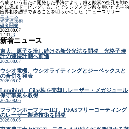
合成という新たに開発した手法により，銅と酸素の空孔を戦略
的に添加ドーピングすることでタングステン酸を用いた光学的
臨界相を誘導できることを明らかにした（ニュースリリー...
ニュース
光関連技術
研究開発
2023.08.07
1 / 3
1
2
3
新着ニュース
東大、原子を流し続ける新分光法を開発 光格子時
計の連続計測へ前進
2026.08.07
ウシオ電機、ウシオライティングとジーベックスと
の合併を発表
2026.08.07
Lumibird、Cilas株を売却しレーザー・メガジュール
保守事業を取得
2026.08.06
フラウンホーファーILT、PFASフリーコーティング
のレーザー製造技術を開発
2026.08.06