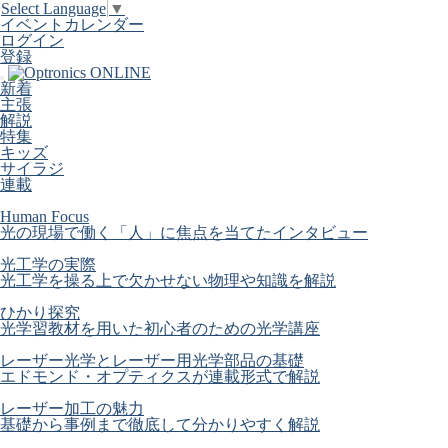
Select Language
▼
イベントカレンダー
ログイン
登録
新着
主張
解説
特集
キッズ
サイラジ
連載
Human Focus
光の現場で働く「人」に焦点を当てたインタビュー
光工学の実際
光工学を操る上で欠かせない物理や知識を解説
ひかり探究
光学習教材を用いた初心者のための光学講座
レーザー光学とレーザー用光学部品の基礎
エドモンド・オプティクスが連載形式で解説
レーザー加工の魅力
基礎から事例まで徹底して分かりやすく解説