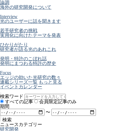
論調
海外の研究開発について
Interview
光のユーザーに話を聞きます
若手研究者の挑戦
実用化に向けたテーマを発表
ひかりがたり
研究者が語る光のあれこれ
発明・特許のこぼれ話
発明にまつわる特許の歴史
Focus
エッジの効いた光研究の数々
連載シリーズ一覧
もっと見る
イベントカレンダー
検索ワード
すべての記事
会員限定記事のみ
期間
〜
検索
ニュースカテゴリー
研究開発