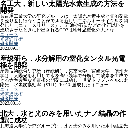
名工大，新しい太陽光水素生成の方法を
開発
名古屋工業大学の研究グループは，太陽光水素生成と電池発電
を繰り返し行なうことができる新しいエネルギーサイクルを開
発した（ニュースリリース）。 石油や石炭などの化石燃料を
燃焼させたときに排出されるCO2は地球温暖化の大きな...
ニュース
光関連技術
研究開発
2023.09.14
産総研ら，水分解用の窒化タンタル光電
極を開発
産業技術総合研究所（産総研），東京大学，宮崎大学，信州大
学は，太陽光を利用して水を高い効率で分解して酸素を生成で
きる赤色透明な光電極の開発に成功し，世界トップレベルの太
陽光－水素変換効率（STH）10%を達成した（ニュー...
ニュース
光関連技術
研究開発
2023.08.18
北大，水と光のみを用いたナノ結晶の作
製に成功
北海道大学の研究グループは，水と光のみを用いた水中結晶光