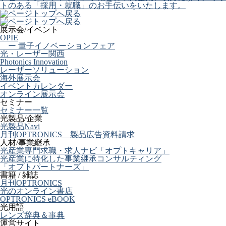
展示会/イベント
OPIE
ー 量子イノベーションフェア
光・レーザー関西
Photonics Innovation
レーザーソリューション
海外展示会
イベントカレンダー
オンライン展示会
セミナー
セミナー一覧
光製品/企業
光製品Navi
月刊OPTRONICS 製品広告資料請求
人材/事業継承
光産業専門求職・求人ナビ「オプトキャリア」
光産業に特化した事業継承コンサルティング
「オプトパートナーズ」
書籍 / 雑誌
月刊OPTRONICS
光のオンライン書店
OPTRONICS eBOOK
光用語
レンズ辞典＆事典
運営サイト