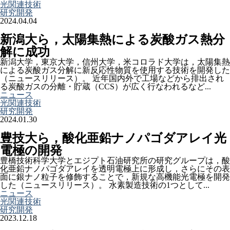
光関連技術
研究開発
2024.04.04
新潟大ら，太陽集熱による炭酸ガス熱分
解に成功
新潟大学，東京大学，信州大学，米コロラド大学は，太陽集熱
による炭酸ガス分解に新反応性物質を使用する技術を開発した
（ニュースリリース）。 近年国内外で工場などから排出され
る炭酸ガスの分離・貯蔵（CCS）が広く行なわれるなど...
ニュース
光関連技術
研究開発
2024.01.30
豊技大ら，酸化亜鉛ナノパゴダアレイ光
電極の開発
豊橋技術科学大学とエジプト石油研究所の研究グループは，酸
化亜鉛ナノパゴダアレイを透明電極上に形成し，さらにその表
面に銀ナノ粒子を修飾することで，新規な高機能光電極を開発
した（ニュースリリース）。 水素製造技術の1つとして...
ニュース
光関連技術
研究開発
2023.12.18