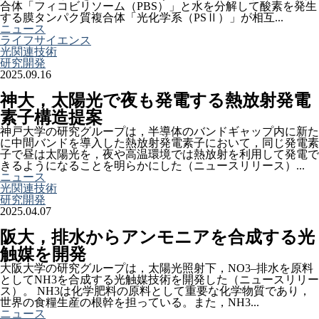
合体「フィコビリソーム（PBS）」と水を分解して酸素を発生
する膜タンパク質複合体「光化学系（PSⅡ）」が相互...
ニュース
ライフサイエンス
光関連技術
研究開発
2025.09.16
神大，太陽光で夜も発電する熱放射発電
素子構造提案
神戸大学の研究グループは，半導体のバンドギャップ内に新た
に中間バンドを導入した熱放射発電素子において，同じ発電素
子で昼は太陽光を，夜や高温環境では熱放射を利用して発電で
きるようになることを明らかにした（ニュースリリース）...
ニュース
光関連技術
研究開発
2025.04.07
阪大，排水からアンモニアを合成する光
触媒を開発
大阪大学の研究グループは，太陽光照射下，NO3–排水を原料
としてNH3を合成する光触媒技術を開発した（ニュースリリー
ス）。 NH3は化学肥料の原料として重要な化学物質であり，
世界の食糧生産の根幹を担っている。また，NH3...
ニュース