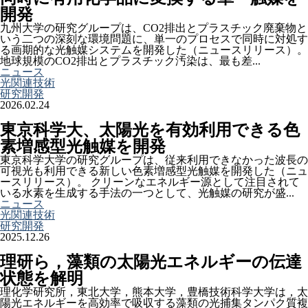
開発
九州大学の研究グループは、CO2排出とプラスチック廃棄物と
いう二つの深刻な環境問題に、単一のプロセスで同時に対処す
る画期的な光触媒システムを開発した（ニュースリリース）。
地球規模のCO2排出とプラスチック汚染は、最も差...
ニュース
光関連技術
研究開発
2026.02.24
東京科学大、太陽光を有効利用できる色
素増感型光触媒を開発
東京科学大学の研究グループは、従来利用できなかった波長の
可視光も利用できる新しい色素増感型光触媒を開発した（ニュ
ースリリース）。 クリーンなエネルギー源として注目されて
いる水素を生成する手法の一つとして、光触媒の研究が盛...
ニュース
光関連技術
研究開発
2025.12.26
理研ら，藻類の太陽光エネルギーの伝達
状態を解明
理化学研究所，東北大学，熊本大学，豊橋技術科学大学は，太
陽光エネルギーを高効率で吸収する藻類の光捕集タンパク質複