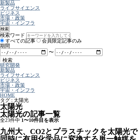
新製品
ライフサイエンス
ビジネス
市場・政策
宇宙・インフラ
検索
検索ワード
すべての記事
会員限定記事のみ
期間
〜
検索
研究開発
新製品
ライフサイエンス
ビジネス
市場・政策
宇宙・インフラ
HOME
タグ : 太陽光
太陽光
太陽光の記事一覧
全23件中
1〜10件目を表示
九州大、CO2とプラスチックを太陽光で
同時に有用化学品に変換する単一触媒を