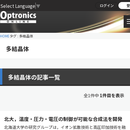
Select Language
▼
ログイン
登
HOME
タグ : 多結晶体
多結晶体
多結晶体の記事一覧
全1件中
1件目を表示
北大，温度・圧力・電圧の制御が可能な合成法を開発
北海道大学の研究グループは，イオン拡散技術と高圧印加技術を融