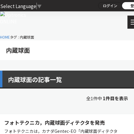
Select Language
▼
ログイン
登
HOME
タグ : 内蔵球⾯
内蔵球⾯
内蔵球⾯の記事一覧
全1件中
1件目を表示
フォトテクニカ，内蔵球⾯ディテクタを発売
フォトテクニカは，カナダGentec-EO「内蔵球⾯ディテクタ