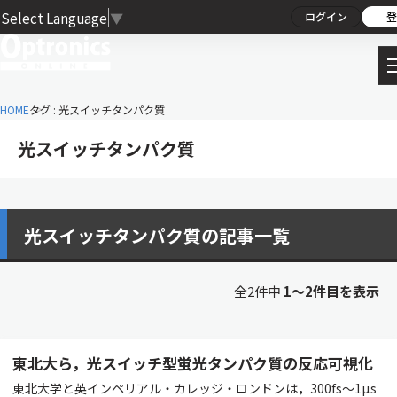
Select Language
▼
ログイン
登
HOME
タグ : 光スイッチタンパク質
光スイッチタンパク質
光スイッチタンパク質の記事一覧
全2件中
1〜2件目を表示
東北大ら，光スイッチ型蛍光タンパク質の反応可視化
東北大学と英インペリアル・カレッジ・ロンドンは，300fs～1µs