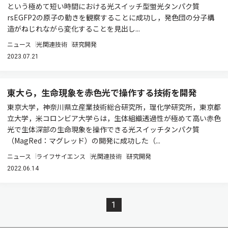
という極めて短い時間における光スイッチ型蛍光タンパク質
rsEGFP2の原子の動きを観察することに成功し，発色団の分子構
造がねじれながら変化することを見出し...
ニュース
光関連技術
研究開発
2023.07.21
東大ら，生命現象を赤色光で操作する技術を開発
東京大学，神奈川県立産業技術総合研究所，理化学研究所，東京都
立大学，米コロンビア大学らは，生体組織透過性が極めて高い赤色
光で生体深部の生命現象を操作できる光スイッチタンパク質
（MagRed：マグレッド）の開発に成功した（...
ニュース
ライフサイエンス
光関連技術
研究開発
2022.06.14
1