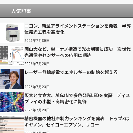
人気記事
ニコン、新型アライメントステーションを発表 半導
体露光工程を高度化
2026年7月30日
岡山大など、単一ナノ構造で光の制御に成功 次世代
光通信やセンサーへの応用に期待
2026年7月28日
レーザー無線給電でエネルギーの制約を越える
2026年7月23日
阪大と立命大、AlGaNで多色発光LEDを実証 ディス
プレイの小型・高精密化に期待
2026年7月23日
精密機器の他社牽制力ランキングを発表 トップ3は
キヤノン、セイコーエプソン、リコー