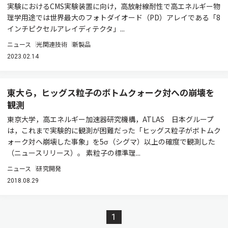
実験におけるCMS実験装置に向け，高放射線耐性で高エネルギー物
理学用途では世界最大のフォトダイオード（PD）アレイである「8
インチピクセルアレイディテクタ」...
ニュース
光関連技術
新製品
2023.02.14
東大ら，ヒッグス粒子のボトムクォーク対への崩壊を
観測
東京大学，高エネルギー加速器研究機構，ATLAS 日本グループ
は，これまで実験的に観測が困難だった「ヒッグス粒子がボトムク
ォーク対へ崩壊した事象」を5σ（シグマ）以上の確度で観測した
（ニュースリリース）。 素粒子の標準理...
ニュース
研究開発
2018.08.29
1