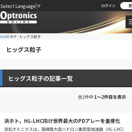
Select Language
▼
ログイン
登
HOME
タグ : ヒッグス粒子
ヒッグス粒子
ヒッグス粒子の記事一覧
全2件中
1〜2件目を表示
浜ホト，HL-LHC向け世界最大のPDアレーを量産化
浜松ホトニクスは，高輝度大型ハドロン衝突型加速器（HL-LHC）