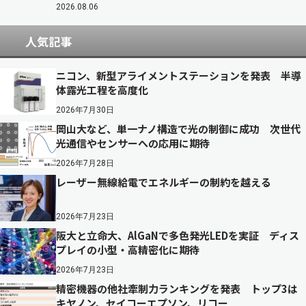
2026.08.06
人気記事
ニコン、新型アライメントステーションを発表 半導
体露光工程を高度化
2026年7月30日
岡山大など、単一ナノ構造で光の制御に成功 次世代
光通信やセンサーへの応用に期待
2026年7月28日
レーザー無線給電でエネルギーの制約を越える
2026年7月23日
阪大と立命大、AlGaNで多色発光LEDを実証 ディス
プレイの小型・高精密化に期待
2026年7月23日
精密機器の他社牽制力ランキングを発表 トップ3は
キヤノン、セイコーエプソン、リコー