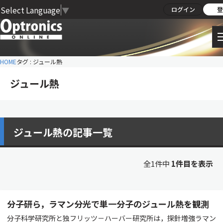
Select Language
▼
ログイン
登
HOME
タグ : ジュール熱
ジュール熱
ジュール熱の記事一覧
全1件中
1件目を表示
分子研ら，ラマン分光で単一分子のジュール熱を観測
分子科学研究所と独フリッツ－ハーバー研究所は，探針増強ラマン