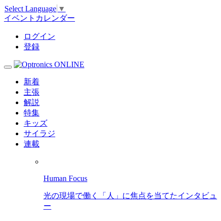
Select Language
▼
イベントカレンダー
ログイン
登録
新着
主張
解説
特集
キッズ
サイラジ
連載
Human Focus
光の現場で働く「人」に焦点を当てたインタビュ
ー