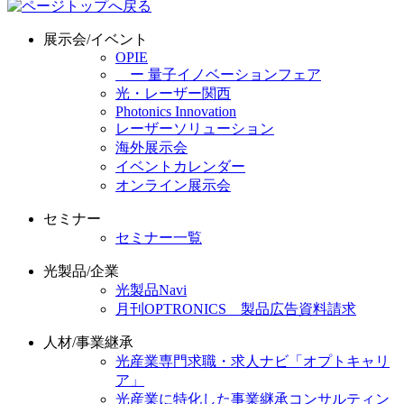
展示会/イベント
OPIE
ー 量子イノベーションフェア
光・レーザー関西
Photonics Innovation
レーザーソリューション
海外展示会
イベントカレンダー
オンライン展示会
セミナー
セミナー一覧
光製品/企業
光製品Navi
月刊OPTRONICS 製品広告資料請求
人材/事業継承
光産業専門求職・求人ナビ「オプトキャリ
ア」
光産業に特化した事業継承コンサルティン