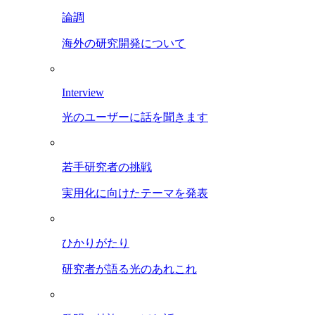
論調
海外の研究開発について
Interview
光のユーザーに話を聞きます
若手研究者の挑戦
実用化に向けたテーマを発表
ひかりがたり
研究者が語る光のあれこれ