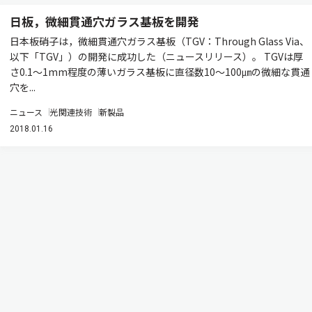
日板，微細貫通穴ガラス基板を開発
日本板硝子は，微細貫通穴ガラス基板（TGV：Through Glass Via、
以下「TGV」）の開発に成功した（ニュースリリース）。 TGVは厚
さ0.1〜1mm程度の薄いガラス基板に直径数10〜100㎛の微細な貫通
穴を...
ニュース
光関連技術
新製品
2018.01.16