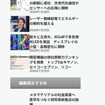
の制御に成功 次世代光通信や
センサーへの応用に期待
2026年7月28日
レーザー無線給電でエネルギー
の制約を越える
2026年7月23日
阪大と立命大、AlGaNで多色発
光LEDを実証 ディスプレイの
小型・高精密化に期待
2026年7月23日
精密機器の他社牽制力ランキン
グを発表 トップ3はキヤノン、
セイコーエプソン、リコー
2026年7月29日
編集部おすすめ
メタマテリアルの社会実装へ
産学をつなぐ研究革新拠点の挑
戦