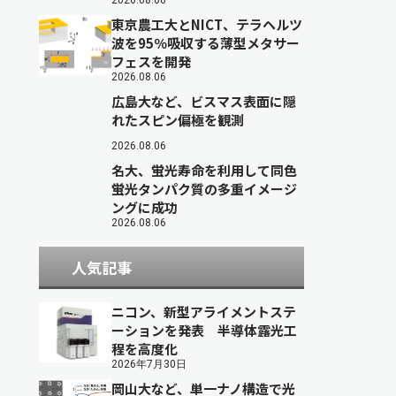
2026.08.06
東京農工大とNICT、テラヘルツ
波を95％吸収する薄型メタサー
フェスを開発
2026.08.06
広島大など、ビスマス表面に隠
れたスピン偏極を観測
2026.08.06
名大、蛍光寿命を利用して同色
蛍光タンパク質の多重イメージ
ングに成功
2026.08.06
人気記事
ニコン、新型アライメントステ
ーションを発表 半導体露光工
程を高度化
2026年7月30日
岡山大など、単一ナノ構造で光