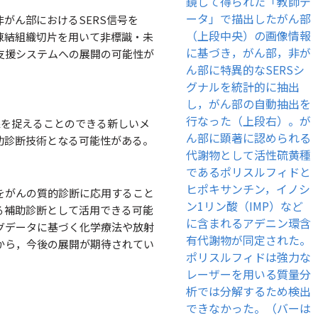
がん部におけるSERS信号を
凍結組織切片を用いて非標識・未
支援システムへの展開の可能性が
体像を捉えることのできる新しいメ
助診断技術となる可能性がある。
をがんの質的診断に応用すること
る補助診断として活用できる可能
グデータに基づく化学療法や放射
から，今後の展開が期待されてい