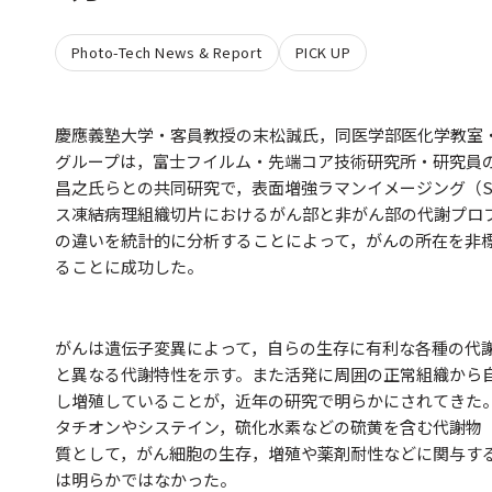
Photo-Tech News & Report
PICK UP
慶應義塾大学・客員教授の末松誠氏，同医学部医化学教室
グループは，富士フイルム・先端コア技術研究所・研究員
昌之氏らとの共同研究で，表面増強ラマンイメージング（SERS
ス凍結病理組織切片におけるがん部と非がん部の代謝プロ
の違いを統計的に分析することによって，がんの所在を非
ることに成功した。
がんは遺伝子変異によって，自らの生存に有利な各種の代
と異なる代謝特性を示す。また活発に周囲の正常組織から
し増殖していることが，近年の研究で明らかにされてきた
タチオンやシステイン，硫化水素などの硫黄を含む代謝物
質として，がん細胞の生存，増殖や薬剤耐性などに関与す
は明らかではなかった。