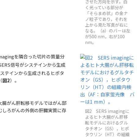
させた方向を示す。白
く光っている部分が
「そらまめ状」の金ナ
ノ粒子であり，それを
上から見た写真が右に
なる。（a）のバーは左
が500 nm，右が100
nm。
agingを隣合った切片の質量分
SERS信号がシステインから生成
ステインから生成されるヒポタ
（
図2
）。
大腸がん肝転移モデルではがん部
むしろがんの外側の肝臓実質に存
図2 SERS imagingに
よるヒト大腸がん肝移
転モデルにおけるグル
タチオン（GS），ヒポ
タウリン（HT）の組織