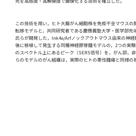
光を高感度・高解像度で画像化する技術を確立した。
この技術を用い，ヒト大腸がん細胞株を免疫不全マウスの
転移モデルと，共同研究者である慶應義塾大学・医学部先
氏らが開発した，Ink4a/Arfノックアウトマウス由来の神経
後に移植して発生する同種神経膠芽腫モデルの，2つの実
のスペクトル上にあるピーク（SERS信号）を，がん部，
らのモデルのがん組織は，実際のヒトの悪性腫瘍と同様の