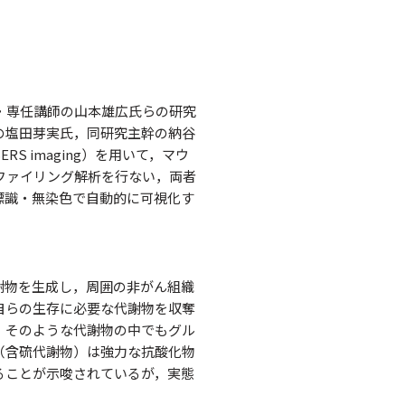
・専任講師の山本雄広氏らの研究
の塩田芽実氏，同研究主幹の納谷
 imaging）を用いて，マウ
ファイリング解析を行ない，両者
標識・無染色で自動的に可視化す
謝物を生成し，周囲の非がん組織
自らの生存に必要な代謝物を収奪
。そのような代謝物の中でもグル
（含硫代謝物）は強力な抗酸化物
ることが示唆されているが，実態