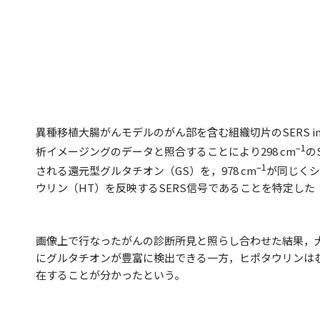
異種移植大腸がんモデルのがん部を含む組織切片のSERS im
–1
析イメージングのデータと照合することにより298 cm
の
–1
される還元型グルタチオン（GS）を，978 cm
が同じくシ
ウリン（HT）を反映するSERS信号であることを特定した
画像上で行なったがんの診断所見と照らし合わせた結果，
にグルタチオンが豊富に検出できる一方，ヒポタウリンは
在することが分かったという。