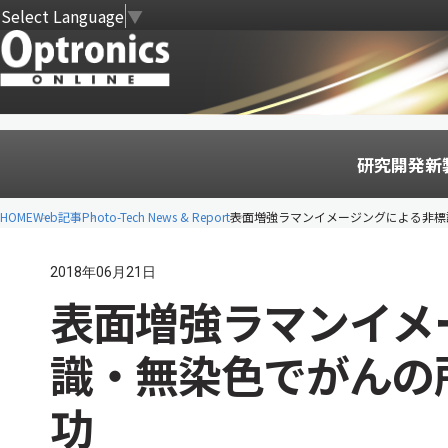
Select Language
▼
研究開発
新
HOME
Web記事
Photo-Tech News & Report
表面増強ラマンイメージングによる非標
2018年06月21日
表面増強ラマンイメ
識・無染色でがんの
功