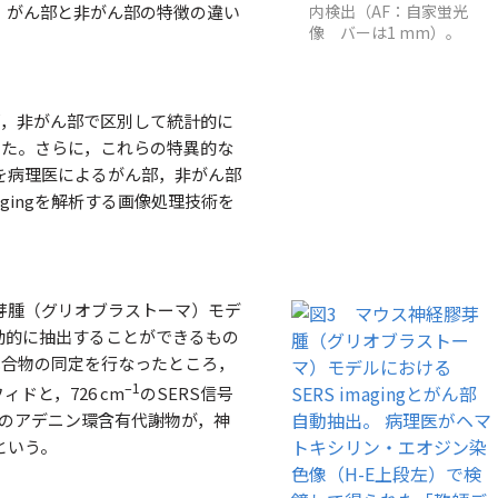
，がん部と非がん部の特徴の違い
内検出（AF：自家蛍光
像 バーは1 mm）。
部，非がん部で区別して統計的に
した。さらに，これらの特異的な
を病理医によるがん部，非がん部
gingを解析する画像処理技術を
芽腫（グリオブラストーマ）モデ
動的に抽出することができるもの
化合物の同定を行なったところ，
–1
ドと，726 cm
のSERS信号
どのアデニン環含有代謝物が，神
という。