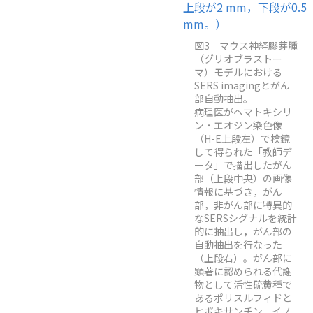
図3 マウス神経膠芽腫
（グリオブラストー
マ）モデルにおける
SERS imagingとがん
部自動抽出。
病理医がヘマトキシリ
ン・エオジン染色像
（H-E上段左）で検鏡
して得られた「教師デ
ータ」で描出したがん
部（上段中央）の画像
情報に基づき，がん
部，非がん部に特異的
なSERSシグナルを統計
的に抽出し，がん部の
自動抽出を行なった
（上段右）。がん部に
顕著に認められる代謝
物として活性硫黄種で
あるポリスルフィドと
ヒポキサンチン，イノ