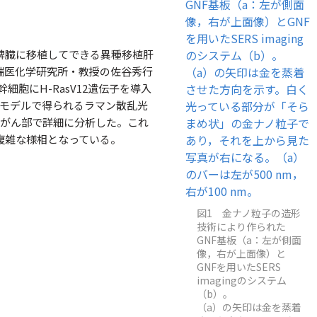
脾臓に移植してできる異種移植肝
端医化学研究所・教授の佐谷秀行
幹細胞にH-RasV12遺伝子を導入
験モデルで得られるラマン散乱光
非がん部で詳細に分析した。これ
複雑な様相となっている。
図1 金ナノ粒子の造形
技術により作られた
GNF基板（a：左が側面
像，右が上面像）と
GNFを用いたSERS
imagingのシステム
（b）。
（a）の矢印は金を蒸着