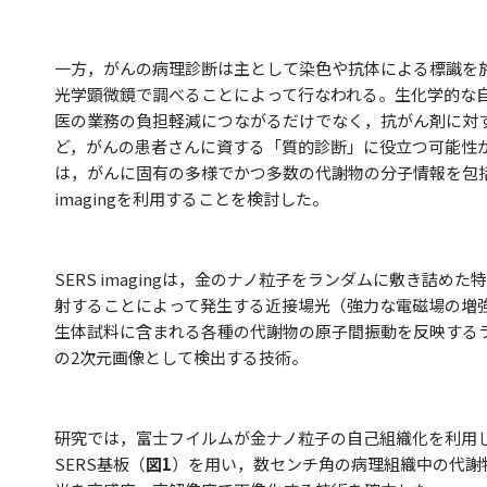
一方，がんの病理診断は主として染色や抗体による標識を
光学顕微鏡で調べることによって行なわれる。生化学的な
医の業務の負担軽減につながるだけでなく，抗がん剤に対
ど，がんの患者さんに資する「質的診断」に役立つ可能性
は，がんに固有の多様でかつ多数の代謝物の分子情報を包括
imagingを利用することを検討した。
SERS imagingは，金のナノ粒子をランダムに敷き詰め
射することによって発生する近接場光（強力な電磁場の増
生体試料に含まれる各種の代謝物の原子間振動を反映する
の2次元画像として検出する技術。
研究では，富士フイルムが金ナノ粒子の自己組織化を利用
SERS基板（
図1
）を用い，数センチ角の病理組織中の代謝