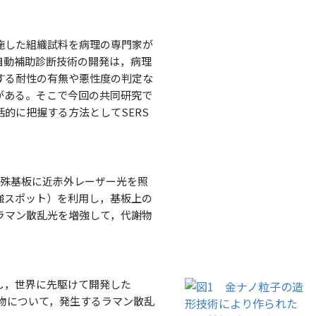
施した組織試料を病理の専門家が
自動補助診断技術の開発は，病理
する耐性の有無や悪性度の判定な
がある。そこで今回の共同研究で
的に把握する方法としてSERS
た特殊基板に近赤外レーザー光を照
強スポット）を利用し，基板上の
ラマン散乱光を増強して，代謝物
し，世界に先駆けて開発した
物について，発生するラマン散乱