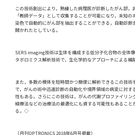
この技術創出により，熟練した病理医が診断したがん部，非
「教師データ」として収集することが可能になり，未知の
染色で自動的にがん部を抽出することができる，自動診断
開かれたとしている。
SERS imaging技術は生体を構成する低分子化合物の全
タボロミクス解析技術で，生化学的なアプローチによる補
また，多数の検体を短時間かつ簡便に解析できるこの技術
で，がんの術中迅速診断の自動化や境界領域の病変に対す
性もある。さらにこの技術は，がんの代謝プロファイリン
線療法などの治療法の最適化にも資する可能性もあること
る。◇
（月刊OPTRONICS 2018年6月号掲載）