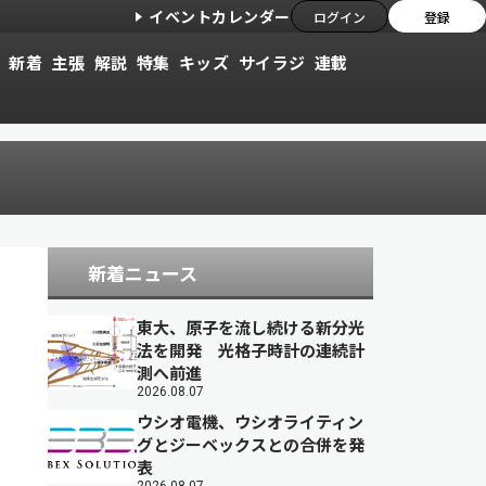
イベントカレンダー
ログイン
登録
新着
主張
解説
特集
キッズ
サイラジ
連載
新着ニュース
東大、原子を流し続ける新分光
法を開発 光格子時計の連続計
測へ前進
2026.08.07
ウシオ電機、ウシオライティン
グとジーベックスとの合併を発
表