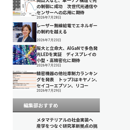
岡山大など、単一ナノ構造で光
の制御に成功 次世代光通信や
センサーへの応用に期待
2026年7月28日
レーザー無線給電でエネルギー
の制約を越える
2026年7月23日
阪大と立命大、AlGaNで多色発
光LEDを実証 ディスプレイの
小型・高精密化に期待
2026年7月23日
精密機器の他社牽制力ランキン
グを発表 トップ3はキヤノン、
セイコーエプソン、リコー
2026年7月29日
編集部おすすめ
メタマテリアルの社会実装へ
産学をつなぐ研究革新拠点の挑