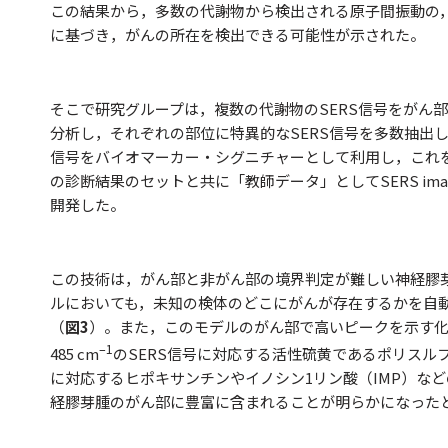
この結果から，多数の代謝物から検出される原子間振動の
に基づき，がんの所在を検出できる可能性が示された。
そこで研究グループは，複数の代謝物のSERS信号をがん
分析し，それぞれの部位に特異的なSERS信号を多数抽出
信号をバイオマーカー・シグニチャーとして利用し，これ
の診断結果のセットと共に「教師データ」としてSERS ima
開発した。
この技術は，がん部と非がん部の境界判定が難しい神経膠
ルにおいても，未知の検体のどこにがんが存在するかを自
（
図3
）。また，このモデルのがん部で高いピークを示す
–1
485 cm
のSERS信号に対応する活性硫黄であるポリスルフィ
に対応するヒポキサンチンやイノシン1リン酸（IMP）な
経膠芽腫のがん部に豊富に含まれることが明らかになった