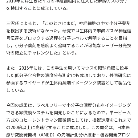
2010年には生きたイカの神経細胞内に注入した麻酔ガスの分子
を検出することに成功している。
三沢氏によると，「このときはまだ，神経細胞の中で小分子薬剤
を検出する技術がなかった。研究では生体内で麻酔ガスが神経信
号伝達をブロックする過程を分子レベルで解明することを目指
し，小分子薬剤を感度よく追跡することが可能なレーザー分光技
術の確立にチャレンジした」という。
また，2015年には，この手法を用いてマウスの眼球角膜に投与
した低分子化合物の濃度分布測定にも成功しており，共同研究に
参画するワイヤードが生体内薬剤イメージング装置として製品化
している。
今回の成果は，ラベルフリーで小分子の濃度分布をイメージング
できる顕微鏡システムを開発したことによるもので，単一ビーム
方式のコヒーレントラマン顕微鏡としては，撮影速度をこれまで
の200倍以上に高速化することに成功した。この開発は，日本医
療研究開発機構（AMED）の先端計測分析技術・機器開発プログ