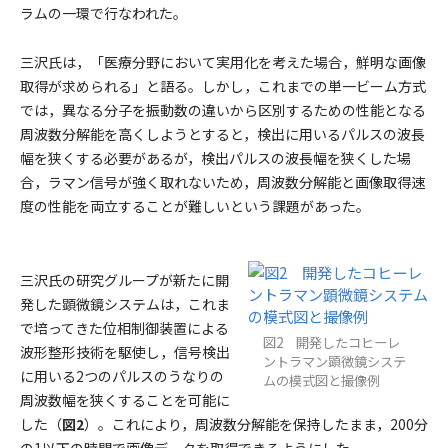
ラムの一環で行なわれた。
三沢氏は，「医療分野において実用化を考えた場合，鮮明な画像
取得が求められる」と語る。しかし，これまでの単一ビーム方式
では，異なる分子を振動数の違いから区別するための性能となる
周波数分解能を高くしようとすると，検出に用いるパルスの波長
幅を狭くする必要があるが，検出パルスの波長幅を狭くした場
合，ラマン信号が強く取れないため，周波数分解能と画像取得速
度の性能を両立することが難しいという課題があった。
三沢氏の研究グループが新たに開
発した顕微鏡システムは，これま
で培ってきた位相制御装置による
図2 開発したコヒーレ
波形整形技術を駆使し，信号検出
ントラマン顕微鏡システ
に用いる2つのパルスのうなりの
ムの模式図と撮像例
周波数幅を狭くすることを可能に
した（
図2
）。これにより，周波数分解能を保持したまま，200分