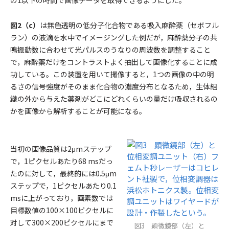
の1以下の時間で画像データを取得できるようにした。
図2（c）
は無色透明の低分子化合物である吸入麻酔薬（セボフル
ラン）の液滴を水中でイメージングした例だが，麻酔薬分子の共
鳴振動数に合わせて光パルスのうなりの周波数を調整すること
で，麻酔薬だけをコントラストよく抽出して画像化することに成
功している。この装置を用いて撮像すると，1つの画像の中の明
るさの信号強度がそのまま化合物の濃度分布となるため，生体組
織の外から与えた薬剤がどこにどれくらいの量だけ吸収されるの
かを画像から解析することが可能になる。
当初の画像品質は2μmステップ
で，1ピクセルあたり68 msだっ
たのに対して，最終的には0.5μm
ステップで，1ピクセルあたり0.1
msに上がっており，画素数では
目標数値の100×100ピクセルに
対して300×200ピクセルにまで
図3 顕微鏡部（左）と