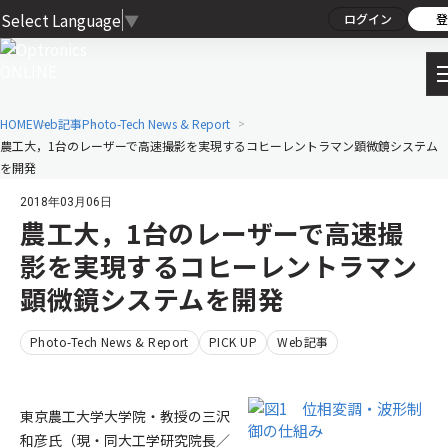
Select Language
▼
ログイン
登
HOME
Web記事
Photo-Tech News & Report
農工大，1台のレーザーで高速撮影を実現するコヒーレントラマン顕微鏡システム
を開発
2018年03月06日
農工大，1台のレーザーで高速撮
影を実現するコヒーレントラマン
顕微鏡システムを開発
Photo-Tech News & Report
PICK UP
Web記事
東京農工大学大学院・教授の三沢
和彦氏（現・同大工学研究院長／