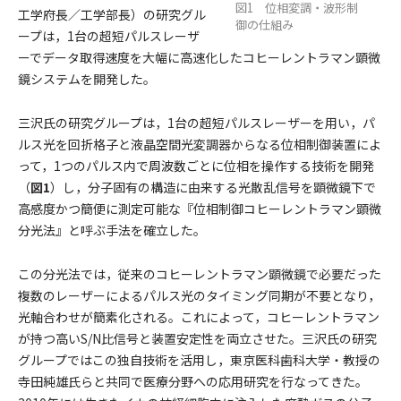
図1 位相変調・波形制
工学府長／工学部長）の研究グル
御の仕組み
ープは，1台の超短パルスレーザ
ーでデータ取得速度を大幅に高速化したコヒーレントラマン顕微
鏡システムを開発した。
三沢氏の研究グループは，1台の超短パルスレーザーを用い，パ
ルス光を回折格子と液晶空間光変調器からなる位相制御装置によ
って，1つのパルス内で周波数ごとに位相を操作する技術を開発
（
図1
）し，分子固有の構造に由来する光散乱信号を顕微鏡下で
高感度かつ簡便に測定可能な『位相制御コヒーレントラマン顕微
分光法』と呼ぶ手法を確立した。
この分光法では，従来のコヒーレントラマン顕微鏡で必要だった
複数のレーザーによるパルス光のタイミング同期が不要となり，
光軸合わせが簡素化される。これによって，コヒーレントラマン
が持つ高いS/N比信号と装置安定性を両立させた。三沢氏の研究
グループではこの独自技術を活用し，東京医科歯科大学・教授の
寺田純雄氏らと共同で医療分野への応用研究を行なってきた。