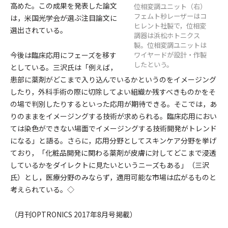
高めた。この成果を発表した論文
位相変調ユニット（右）
フェムト秒レーザーはコ
は，米国光学会が選ぶ注目論文に
ヒレント社製で，位相変
選出されている。
調器は浜松ホトニクス
製。位相変調ユニットは
今後は臨床応用にフェーズを移す
ワイヤードが設計・作製
したという。
としている。三沢氏は「例えば，
患部に薬剤がどこまで入り込んでいるかというのをイメージング
したり，外科手術の際に切除してよい組織か残すべきものかをそ
の場で判別したりするといった応用が期待できる。そこでは，あ
りのままをイメージングする技術が求められる。臨床応用におい
ては染色ができない場面でイメージングする技術開発がトレンド
になる」と語る。さらに，応用分野としてスキンケア分野を挙げ
ており，「化粧品開発に関わる薬剤が皮膚に対してどこまで浸透
しているかをダイレクトに見たいというニーズもある」（三沢
氏）とし，医療分野のみならず，適用可能な市場は広がるものと
考えられている。◇
（月刊OPTRONICS 2017年8月号掲載）