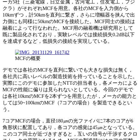
ーカ5社（三菱電線，日立金属，古河電工，住友電工，フジ
クラ）がそれぞれMCFを用意。各社のMCFを入力側から
10kmずつ，計50kmを直列に繋ぎ，さらに増幅器を挟んで出
力側にも同様に50kmのMCFを接続した。MCF同士の接続は
融着によって行なわれた。MCF用の融着機は研究用として
既に製品化されており，実験レベルでは接続損失0.2dB以下
を達成するなど，低損失の接続を実現している。
MCFの概要
デモでは各社のMCFを直列に繋いでも大きな損失は無く，
各社共に高いレベルの製造技術を持っていることを示した。
実際にこのデモに参加したNTTの担当者も，各メーカによる
MCFの性能に偏りは見られないとしている。今回のデモで
は各社10kmのMCFを2本ずつを用意したが，メーカの能力と
しては50~100kmのMCF（7コアの場合）を製造できるとい
う。
7コアMCFの場合，直径180㎛の光ファイバに7本のコアが6
角形状に配置してあり，各コアの感覚は45㎛となっている。
このコア同士が近づきすぎると，互いの信号が干渉するクロ