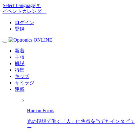
Select Language
▼
イベントカレンダー
ログイン
登録
新着
主張
解説
特集
キッズ
サイラジ
連載
Human Focus
光の現場で働く「人」に焦点を当てたインタビュ
ー