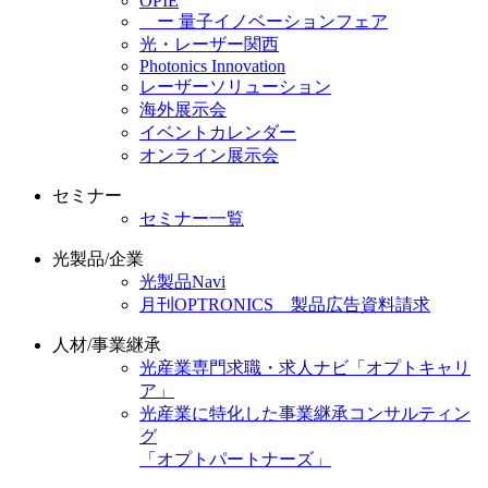
OPIE
ー 量子イノベーションフェア
光・レーザー関西
Photonics Innovation
レーザーソリューション
海外展示会
イベントカレンダー
オンライン展示会
セミナー
セミナー一覧
光製品/企業
光製品Navi
月刊OPTRONICS 製品広告資料請求
人材/事業継承
光産業専門求職・求人ナビ「オプトキャリ
ア」
光産業に特化した事業継承コンサルティン
グ
「オプトパートナーズ」