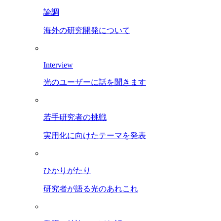
論調
海外の研究開発について
Interview
光のユーザーに話を聞きます
若手研究者の挑戦
実用化に向けたテーマを発表
ひかりがたり
研究者が語る光のあれこれ