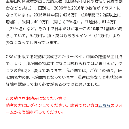
主要国の研究者が出した論文数（国際共同研究や女性研究者の割
合などと共に），国別に，2006年と2016年の数値がイラストに
なっています。2016年は中国；42.6万件（10年間で2.2倍以上に
増加），米国；40.9万件（同じく7%増），EU全体；61.4万件
（27%増）など，その中で日本だけが唯一この10年で1割ほど減
らしていて，9.7万件。独・英はもちろんインド（11万件）より
少なくなってしまっています。
OSAが出版する雑誌に掲載されたサーベイ，中国の躍進が注目点
でしょうし我が国の特異性に特には触れられてはいませんが，グ
ラフの色は少し変えてあります。我が国では，ご存じの通り，研
究開発力の低下が問題となっています。私達は少なくとも状況や
経緯を認識しておく必要があるのではと思いました。
この続きをお読みになりたい方は
読者の方はログインしてください。読者でない方は
こちら
のフォ
ームから登録を行ってください。