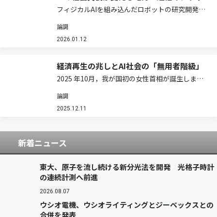
フィジカルAIを組み込んだロボットの研究開発が
熱を帯びています。東京ビッグサイトでは，12月
論調
初旬，「2025国際ロボット展（iREX2025）」が
開催されました
2026.01.12
（https://robotstart.info/artic…
経済再生の兆しとAI社会の「無用者階級」
2025 年10月，我が国初の女性首相が誕生しまし
た。ウェブ上などの情報からして，人々は大いに
論調
歓迎，期待しているようです。同時に，どの様な
政策が打ち出されるかに関連しての議論は沸騰気
2025.12.11
味です。日経平均株価は，10月末，5万…
新着ニュース
東大、原子を流し続ける新分光法を開発 光格子時計
の連続計測へ前進
2026.08.07
ウシオ電機、ウシオライティングとジーベックスとの
合併を発表