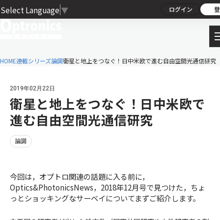
Select Language
▼
ログイン
登
HOME
連載シリーズ
論調
衛星と地上をつなぐ！日中米欧で進む自由空間光通信研究
2019年02月22日
衛星と地上をつなぐ！日中米欧で
進む自由空間光通信研究
論調
今回は，オプトロ関連の話題に入る前に，
Optics&PhotonicsNews，2018年12月号で見つけた，ちょ
っとショッキングなサーベイについてまずご紹介します。