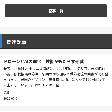
記事一覧
関連記事
ドローンとAIの進化 技術がもたらす脅威
著者：井筒雅之 ホルムズ海峡は、2026年5月上旬現在、未だ航行
不能、停戦協議は停滞。早期の海峡開放と世界物流の回復が待ち望
まれます。米国のガソリン小売価格は、5月に入って190円/L程度
に上昇しています。わが国では、全…
論調
2026.07.01