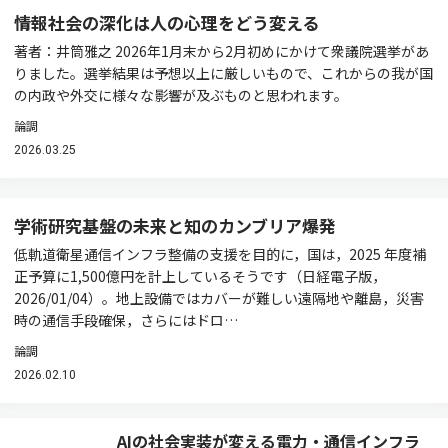
情報社会の深化は人の心理をどう変える
著者：井筒雅之 2026年1月末から2月初めにかけて衆議院選挙があ
りました。選挙結果は予想以上に厳しいもので、これからの我が国
の内政や外交に様々な影響が及ぶものと思われます。
論調
2026.03.25
学術研究基盤の未来と知のカンブリア爆発
低軌道衛星通信インフラ整備の支援を目的に，国は，2025 年度補
正予算に1,500億円を計上しているそうです（日経電子版，
2026/01/04）。地上設備ではカバーが難しい遠隔地や離島，災害
時の通信手段確保，さらにはドロ…
論調
2026.02.10
AIの社会実装が変える電力・通信インフラ