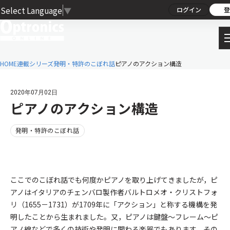
Select Language
▼
ログイン
登
HOME
連載シリーズ
発明・特許のこぼれ話
ピアノのアクション構造
2020年07月02日
ピアノのアクション構造
発明・特許のこぼれ話
ここでのこぼれ話でも何度かピアノを取り上げてきましたが，ピ
アノはイタリアのチェンバロ製作者バルトロメオ・クリストフォ
リ（1655－1731）が1709年に「アクション」と称する機構を発
明したことから生まれました。又，ピアノは鍵盤～フレーム～ピ
アノ線などで多くの技術や発明に関わる楽器でもあります。その