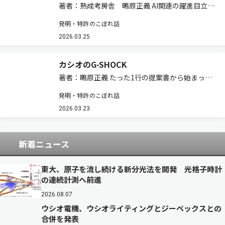
著者：熟成考房舎 鴫原正義 AI関連の躍進目立つ
米国のIFI Claims Patent Servicesが毎年1月に、
発明・特許のこぼれ話
米国特許商標庁の公開情報を基に前年の特許取得
ランキングなどを公開しています。ここでは隔年
2026.03.25
で取り上げ…
カシオのG-SHOCK
著者：鴫原正義 たった1行の提案書から始まった
カシオ計算機（以下カシオ）の腕時計G-SHOCK
発明・特許のこぼれ話
は，1983（S. 58）年に発売されて以来の累計出
荷総数が昨年3月に1億5,000万個を超え，その後
2026.03.23
も次々と新モデルが発表…
新着ニュース
東大、原子を流し続ける新分光法を開発 光格子時計
の連続計測へ前進
2026.08.07
ウシオ電機、ウシオライティングとジーベックスとの
合併を発表