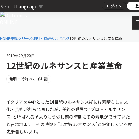
Select Language
▼
ログイン
登
HOME
連載シリーズ
発明・特許のこぼれ話
12世紀のルネサンスと産業革命
2019年09月20日
12世紀のルネサンスと産業革命
発明・特許のこぼれ話
イタリアを中心とした14世紀のルネサンス期には素晴らしい文
化・芸術が創られましたが，美術の世界で“プロト・ルネサン
ス”と呼ばれる頃よりもう少し前の時期にその素地ができていた
と言われます。その時期を“12世紀ルネサンス”と評価している歴
史学者もいます。