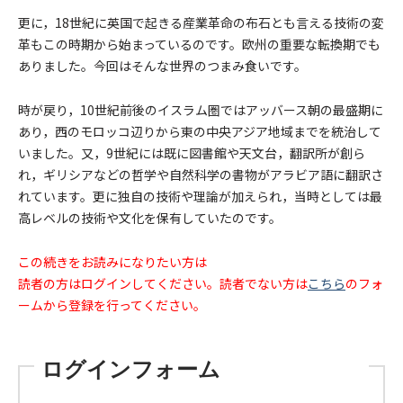
更に，18世紀に英国で起きる産業革命の布石とも言える技術の変
革もこの時期から始まっているのです。欧州の重要な転換期でも
ありました。今回はそんな世界のつまみ食いです。
時が戻り，10世紀前後のイスラム圏ではアッバース朝の最盛期に
あり，西のモロッコ辺りから東の中央アジア地域までを統治して
いました。又，9世紀には既に図書館や天文台，翻訳所が創ら
れ，ギリシアなどの哲学や自然科学の書物がアラビア語に翻訳さ
れています。更に独自の技術や理論が加えられ，当時としては最
高レベルの技術や文化を保有していたのです。
この続きをお読みになりたい方は
読者の方はログインしてください。読者でない方は
こちら
のフォ
ームから登録を行ってください。
ログインフォーム