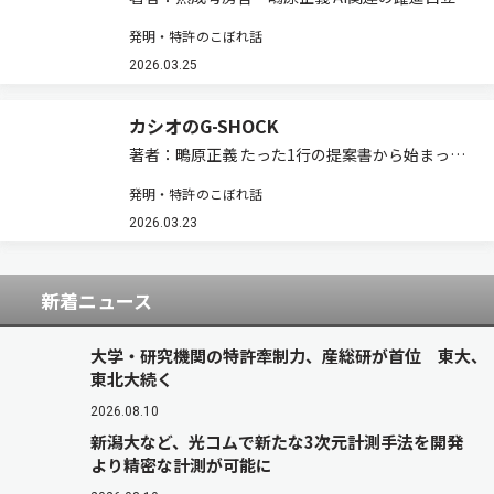
米国のIFI Claims Patent Servicesが毎年1月に、
発明・特許のこぼれ話
米国特許商標庁の公開情報を基に前年の特許取得
ランキングなどを公開しています。ここでは隔年
2026.03.25
で取り上げ…
カシオのG-SHOCK
著者：鴫原正義 たった1行の提案書から始まった
カシオ計算機（以下カシオ）の腕時計G-SHOCK
発明・特許のこぼれ話
は，1983（S. 58）年に発売されて以来の累計出
荷総数が昨年3月に1億5,000万個を超え，その後
2026.03.23
も次々と新モデルが発表…
新着ニュース
大学・研究機関の特許牽制力、産総研が首位 東大、
東北大続く
2026.08.10
新潟大など、光コムで新たな3次元計測手法を開発
より精密な計測が可能に