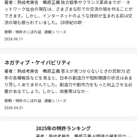
著者：熟成考房舎 鴫原正義 独立戦争やフランス革命までが… ネ
ットワーク社会の現在は、さまざまな形での交流の場を作ることが
できます。しかし、インターネットのような技術が生まれる前は交
流の場も限られていました。18世紀の欧…
発明・特許のこぼれ話
連載シリーズ
2026.06.11
ネガティブ・ケイパビリティ
著者：熟成考房舎 鴫原正義 答えが見つからないときの忍耐力 近
年の各種報告などを見ると、日本の創造力や知財関連の状況はあま
り芳しくありませんでした。創造力や創作力をもっと向上させる必
要があるでしょう。しかし、改善策はなか…
発明・特許のこぼれ話
連載シリーズ
2026.04.21
2025年の特許ランキング
著者：熟成考房舎 鴫原正義 AI関連の躍進目立つ