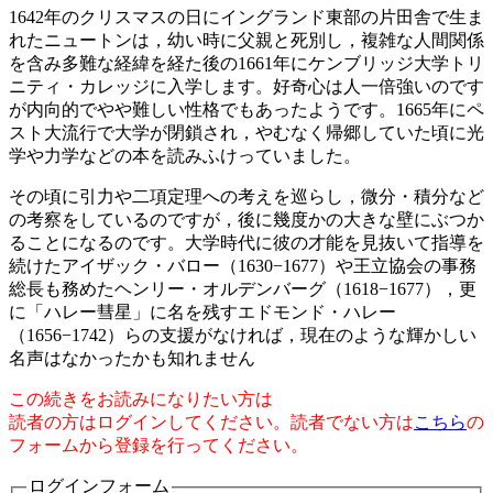
1642年のクリスマスの日にイングランド東部の片田舎で生ま
れたニュートンは，幼い時に父親と死別し，複雑な人間関係
を含み多難な経緯を経た後の1661年にケンブリッジ大学トリ
ニティ・カレッジに入学します。好奇心は人一倍強いのです
が内向的でやや難しい性格でもあったようです。1665年にペ
スト大流行で大学が閉鎖され，やむなく帰郷していた頃に光
学や力学などの本を読みふけっていました。
その頃に引力や二項定理への考えを巡らし，微分・積分など
の考察をしているのですが，後に幾度かの大きな壁にぶつか
ることになるのです。大学時代に彼の才能を見抜いて指導を
続けたアイザック・バロー（1630−1677）や王立協会の事務
総長も務めたヘンリー・オルデンバーグ（1618−1677），更
に「ハレー彗星」に名を残すエドモンド・ハレー
（1656−1742）らの支援がなければ，現在のような輝かしい
名声はなかったかも知れません
この続きをお読みになりたい方は
読者の方はログインしてください。読者でない方は
こちら
の
フォームから登録を行ってください。
ログインフォーム