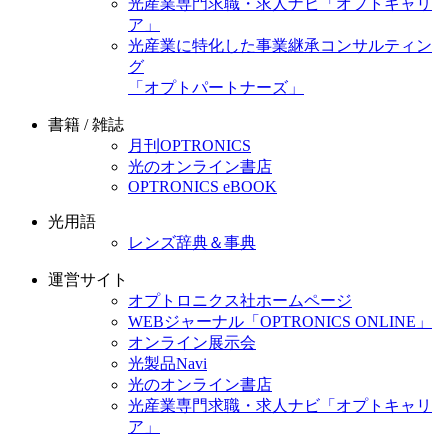
光産業専門求職・求人ナビ「オプトキャリ
ア」
光産業に特化した事業継承コンサルティン
グ
「オプトパートナーズ」
書籍 / 雑誌
月刊OPTRONICS
光のオンライン書店
OPTRONICS eBOOK
光用語
レンズ辞典＆事典
運営サイト
オプトロニクス社ホームページ
WEBジャーナル「OPTRONICS ONLINE」
オンライン展示会
光製品Navi
光のオンライン書店
光産業専門求職・求人ナビ「オプトキャリ
ア」