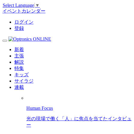
Select Language
▼
イベントカレンダー
ログイン
登録
新着
主張
解説
特集
キッズ
サイラジ
連載
Human Focus
光の現場で働く「人」に焦点を当てたインタビュ
ー