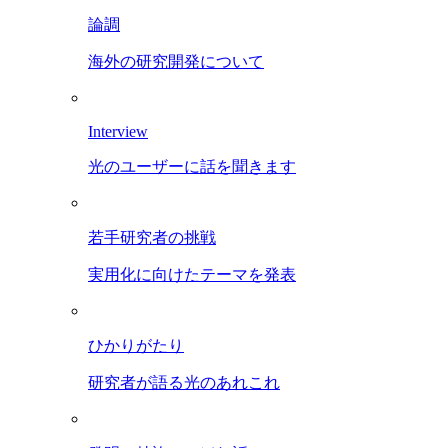
論調
海外の研究開発について
Interview
光のユーザーに話を聞きます
若手研究者の挑戦
実用化に向けたテーマを発表
ひかりがたり
研究者が語る光のあれこれ