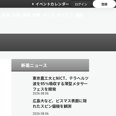
イベントカレンダー
ログイン
登録
新着
主張
解説
特集
キッズ
サイラジ
連載
新着ニュース
東京農工大とNICT、テラヘルツ
波を95％吸収する薄型メタサー
フェスを開発
2026.08.06
広島大など、ビスマス表面に隠
れたスピン偏極を観測
2026.08.06