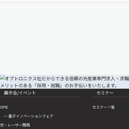
で，その影響について少し…
展示会/イベント
セミナー
OPIE
セミナー一覧
ー 量子イノベーションフェア
光・レーザー関西