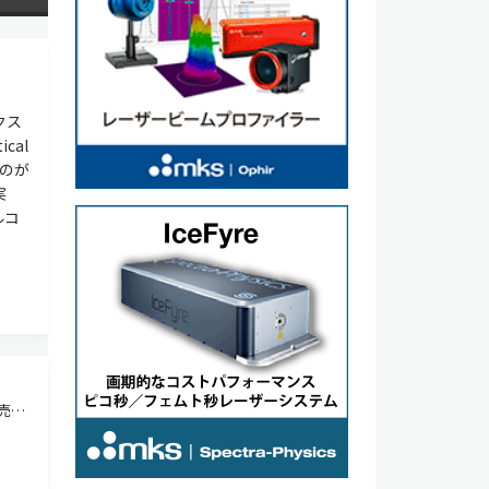
クス
cal
ものが
実
ルコ
売
3節で
や太
左右