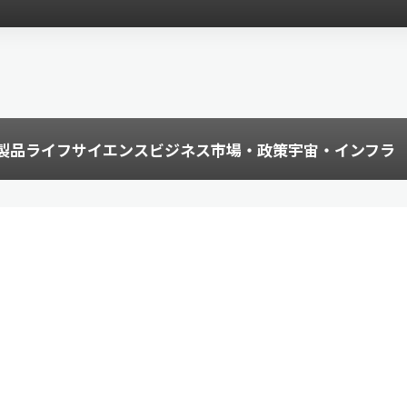
製品
ライフサイエンス
ビジネス
市場・政策
宇宙・インフラ
）