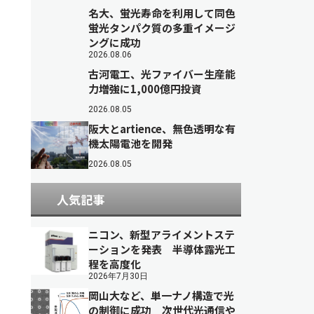
名大、蛍光寿命を利用して同色
蛍光タンパク質の多重イメージ
ングに成功
2026.08.06
古河電工、光ファイバー生産能
力増強に1,000億円投資
2026.08.05
阪大とartience、無色透明な有
機太陽電池を開発
2026.08.05
人気記事
ニコン、新型アライメントステ
ーションを発表 半導体露光工
程を高度化
2026年7月30日
岡山大など、単一ナノ構造で光
の制御に成功 次世代光通信や