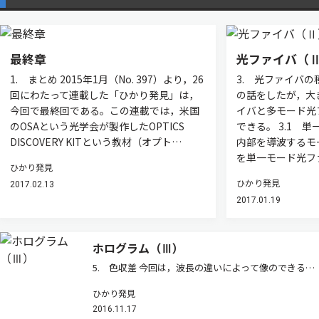
最終章
光ファイバ（
1. まとめ 2015年1月（No. 397）より，26
3. 光ファイバの
回にわたって連載した「ひかり発見」は，
の話をしたが，大
今回で最終回である。この連載では，米国
イバと多モード光
のOSAという光学会が製作したOPTICS
できる。 3.1 
DISCOVERY KITという教材（オプト…
内部を導波するモ
を単一モード光フ
ひかり発見
ひかり発見
2017.02.13
2017.01.19
ホログラム（Ⅲ）
5. 色収差 今回は，波長の違いによって像のできる位
置が異なる色収差という現象について説明する。色収
ひかり発見
差は，屈折でも回折でも生じる現象である。屈折に関
2016.11.17
しては，第6回望遠鏡の項で，回折に関しては，前号