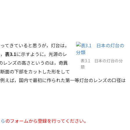
なってきていると思うが，灯台は，
は，
表3.1
に示すように，光源のレ
表3.1 日本の灯台の分
のレンズの高さというのは，奇異
類
の断面の下部をカットした形をして
。例えば，国内で最初に作られた第一等灯台のレンズの口径は
ちら
のフォームから登録を行ってください。