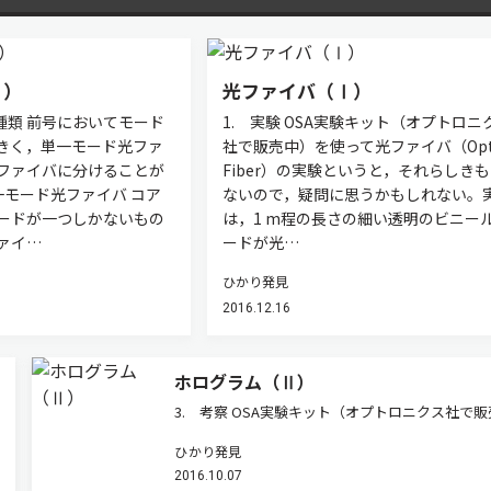
Ⅱ）
光ファイバ（Ⅰ）
種類 前号においてモード
1. 実験 OSA実験キット（オプトロニ
きく，単一モード光ファ
社で販売中）を使って光ファイバ（Opti
ファイバに分けることが
Fiber）の実験というと，それらしき
単一モード光ファイバ コア
ないので，疑問に思うかもしれない。
ードが一つしかないもの
は，1 m程の長さの細い透明のビニー
ァイ…
ードが光…
ひかり発見
2016.12.16
ホログラム（Ⅱ）
3. 考察 OSA実験キット（オプトロニクス社で販
中）の中に含まれているホログラムシートは，2.
ひかり発見
述べたリップマンホログラムである。明るい照明
2016.10.07
陽光の下でホログラムを反射させ，シートを上下