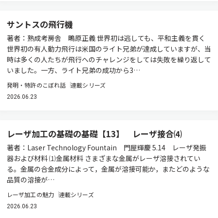
サントスの飛行機
著者：熟成考房舎 鴫原正義 世界初は逃しても、平和主義を貫く
世界初の有人動力飛行は米国のライト兄弟が達成していますが、当
時は多くの人たちが飛行へのチャレンジをしては失敗を繰り返して
いました。一方、ライト兄弟の成功から3…
発明・特許のこぼれ話
連載シリーズ
2026.06.23
レーザ加工の基礎の基礎【13】 レーザ接合⑷
著者：Laser Technology Fountain 門屋輝慶 5.14 レーザ発振
器および材料 ⑴金属材料 さまざまな金属がレーザ溶接されてい
る。金属の合金成分によって，金属が溶接可能か，またどのような
品質の溶接が…
レーザ加工の魅力
連載シリーズ
2026.06.23