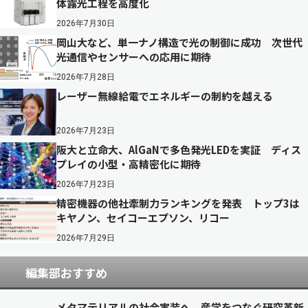
体露光工程を高度化
2026年7月30日
岡山大など、単一ナノ構造で光の制御に成功 次世代
光通信やセンサーへの応用に期待
2026年7月28日
レーザー無線給電でエネルギーの制約を越える
2026年7月23日
阪大と立命大、AlGaNで多色発光LEDを実証 ディス
プレイの小型・高精密化に期待
2026年7月23日
精密機器の他社牽制力ランキングを発表 トップ3は
キヤノン、セイコーエプソン、リコー
2026年7月29日
編集部おすすめ
メタマテリアルの社会実装へ 産学をつなぐ研究革新