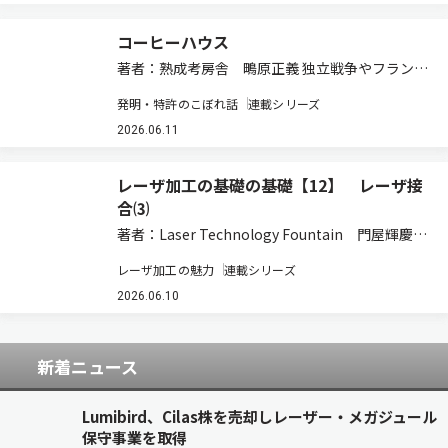
コーヒーハウス
著者：熟成考房舎 鴫原正義 独立戦争やフランス
革命までが… ネットワーク社会の現在は、さまざ
発明・特許のこぼれ話
連載シリーズ
まな形での交流の場を作ることができます。しか
し、インターネットのような技術が生まれる前は
2026.06.11
交流の場も限られていました。18世紀の欧…
レーザ加工の基礎の基礎【12】 レーザ接
合⑶
著者：Laser Technology Fountain 門屋輝慶
5.11 溶接品質 ⑴溶け込み幅と深さ 溶接部の幅
レーザ加工の魅力
連載シリーズ
と深さは，溶接断面を表すものであり，溶接断面
は溶接継手部の強さを決定する。この理由によっ
2026.06.10
て，必要な溶接…
新着ニュース
Lumibird、Cilas株を売却しレーザー・メガジュール
保守事業を取得