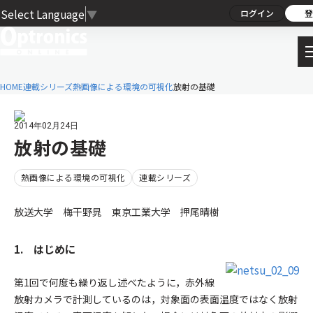
Select Language
▼
ログイン
登
HOME
連載シリーズ
熱画像による環境の可視化
放射の基礎
2014年02月24日
放射の基礎
熱画像による環境の可視化
連載シリーズ
放送大学 梅干野晁 東京工業大学 押尾晴樹
1. はじめに
第1回で何度も繰り返し述べたように，赤外線
放射カメラで計測しているのは，対象面の表面温度ではなく放射