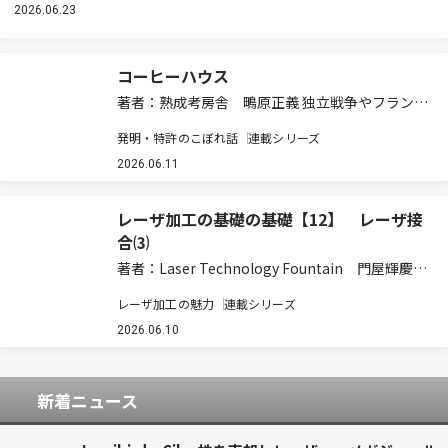
2026.06.23
コーヒーハウス
著者：熟成考房舎 鴫原正義 独立戦争やフランス
革命までが… ネットワーク社会の現在は、さまざ
発明・特許のこぼれ話
連載シリーズ
まな形での交流の場を作ることができます。しか
し、インターネットのような技術が生まれる前は
2026.06.11
交流の場も限られていました。18世紀の欧…
レーザ加工の基礎の基礎【12】 レーザ接
合⑶
著者：Laser Technology Fountain 門屋輝慶
5.11 溶接品質 ⑴溶け込み幅と深さ 溶接部の幅
レーザ加工の魅力
連載シリーズ
と深さは，溶接断面を表すものであり，溶接断面
は溶接継手部の強さを決定する。この理由によっ
2026.06.10
て，必要な溶接…
新着ニュース