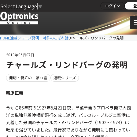
Select Language
▼
ログイン
登
HOME
連載シリーズ
発明・特許のこぼれ話
チャールズ・リンドバーグの発明
2013年06月07日
チャールズ・リンドバーグの発明
発明・特許のこぼれ話
連載シリーズ
鴫原正義
今から86年前の1927年5月21日夜，単葉単発のプロペラ機で大西
洋の単独無着陸横断飛行を成し遂げ，パリのル・ブルジェ空港に
到着した米国のチャールズ・A･リンドバーグ（1902～1974）は
喝采を浴びていました。飛行家でありながら発明にも関わってい