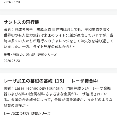
2026.06.23
サントスの飛行機
著者：熟成考房舎 鴫原正義 世界初は逃しても、平和主義を貫く
世界初の有人動力飛行は米国のライト兄弟が達成していますが、当
時は多くの人たちが飛行へのチャレンジをしては失敗を繰り返して
いました。一方、ライト兄弟の成功から3…
発明・特許のこぼれ話
連載シリーズ
2026.06.23
レーザ加工の基礎の基礎【13】 レーザ接合⑷
著者：Laser Technology Fountain 門屋輝慶 5.14 レーザ発振
器および材料 ⑴金属材料 さまざまな金属がレーザ溶接されてい
る。金属の合金成分によって，金属が溶接可能か，またどのような
品質の溶接が…
レーザ加工の魅力
連載シリーズ