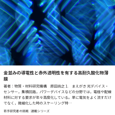
金並みの導電性と赤外透明性を有する高耐久酸化物薄
膜
著者：物質・材料研究機構 原田尚之 1. まえがき 光デバイス・
センサー，集積回路，パワーデバイスなどの分野では，電極や配線
材料に対する要求が年々高度化している。単に電気をよく流すだけ
でなく，微細化した時のスケーリング特…
若手研究者の挑戦
連載シリーズ