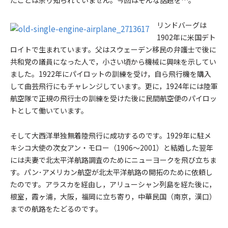
たことは余り知られていません。今回はそんな話題を…。
リンドバーグは
1902年に米国デト
ロイトで生まれています。父はスウェーデン移民の弁護士で後に
共和党の議員になった人で，小さい頃から機械に興味を示してい
ました。1922年にパイロットの訓練を受け，自ら飛行機を購入
して曲芸飛行にもチャレンジしています。更に，1924年には陸軍
航空隊で正規の飛行士の訓練を受けた後に民間航空便のパイロッ
トとして働いています。
そして大西洋単独無着陸飛行に成功するのです。1929年に駐メ
キシコ大使の次女アン・モロー（1906～2001）と結婚した翌年
には夫妻で北太平洋航路調査のためにニューヨークを飛び立ちま
す。パン･アメリカン航空が北太平洋航路の開拓のために依頼し
たのです。アラスカを経由し，アリューシャン列島を経た後に，
根室，霞ヶ浦，大阪，福岡に立ち寄り，中華民国（南京，漢口）
までの航路をたどるのです。