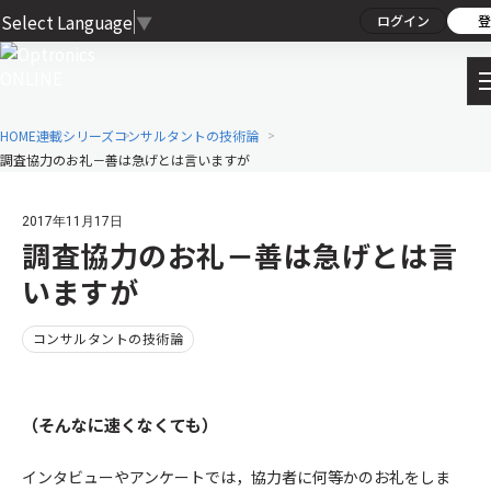
Select Language
▼
ログイン
登
HOME
連載シリーズ
コンサルタントの技術論
調査協力のお礼－善は急げとは言いますが
2017年11月17日
調査協力のお礼－善は急げとは言
いますが
コンサルタントの技術論
（そんなに速くなくても）
インタビューやアンケートでは，協力者に何等かのお礼をしま