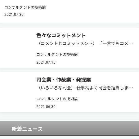
コンサルタントの技術論
2021.07.30
色々なコミットメント
（コメントとコミットメント） 「一言でもコメン
ト，小さくてもコミットメント」という標語を教
コンサルタントの技術論
わったことがあります。語呂が良かったためか今
でも覚えています。二つの言葉は十分に日本語化
2021.07.15
していますので，「論評」や「約束」よりはカ…
司会業・仲裁業・発掘業
（いろいろな司会） 仕事柄よく司会を担当しまし
た。座談会の司会，講演会や勉強会の司会もあり
コンサルタントの技術論
ました。個人的には結婚式の司会もやりました。
最も多かったのは，コンサルテーションのワーキ
2021.06.30
ンググループ作業での司会でした。 この場合…
新着ニュース