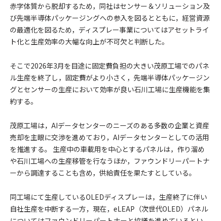
赤字体質から脱却するため，同社はセンサー＆ソリューション及
び先端半導体パッケージングへの参入を図るとともに，経営資源
の最適化を図るため，ディスプレー事業についてはアセットライ
ト化と生産効率の大幅な向上が不可欠と判断した。
そこで2026年3月を目途に固定費負担の大きい茂原工場でのパネ
ル生産を終了し，固定費がより小さく，先端半導体パッケージン
グとセンサーの生産において効率が良い石川工場に生産機能を集
約する。
茂原工場は，AIデータセンターのニーズのある多数の企業と資産
売却を主眼に交渉を進めており，AIデータセンターとしての活用
を推進する。 生産中の車載用を中心とするパネルは，作り溜め
や石川工場への生産移管を行なうほか，ファウンドリーパートナ
ーから調達することも含め，供給責任を果たすとしている。
同工場にて生産しているOLEDディスプレーは，生産終了に伴い
自社生産を中断する一方，現在，eLEAP（次世代OLED）パネル
についてはファウンドリーパートナーと協議を進めているとい