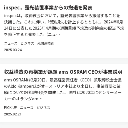
inspec，露光装置事業からの撤退を発表
inspecは，取締役会において，露光装置事業から撤退することを
決議した。これに伴い，特別損失を計上するとともに，2024年6月
14日に公表した2025年4月期の通期業績予想及び剰余金の配当予想
を修正すると発表した（ニュ…
ニュース
ビジネス
光関連技術
2025.03.24
収益構造の再構築が課題 ams OSRAM CEOが事業説明
ams OSRAMは2月20日，最高経営責任者（CEO）兼取締役会会長
のAldo Kamper氏がオーストリア本社より来日し，事業概要と業
績について記者説明会を開催した。 同社は2020年にセンサーメー
カーのオランダam…
PICK UP
ニュース
ビジネス
2025.02.21