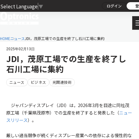
Select Language
▼
ログイン
登
HOME
ニュース
JDI，茂原工場での生産を終了し石川工場に集約
2025年02月13日
JDI，茂原工場での生産を終了し
石川工場に集約
ニュース
ビジネス
光関連技術
ジャパンディスプレイ（JDI）は，2026年3月を目途に同社茂
原工場（千葉県茂原市）での生産を終了すると発表した（
ニュー
スリリース
）。
厳しい過当競争が続くディスプレー産業への依存による慢性的な