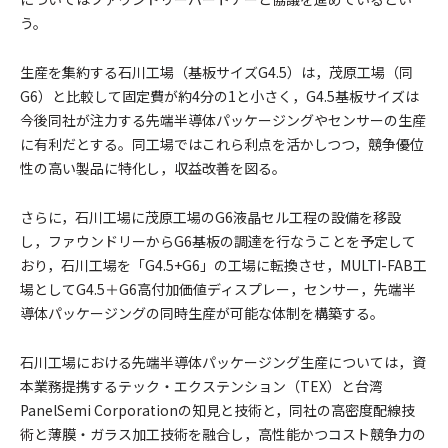
う。
生産を集約する石川工場（基板サイズG4.5）は，茂原工場（同
G6）と比較して固定費が約4分の1と小さく，G4.5基板サイズは
今後同社が注力する先端半導体パッケージングやセンサーの生産
に有利だとする。同工場ではこれら利点を活かしつつ，競争優位
性の高い製品に特化し，収益改善を図る。
さらに，石川工場に茂原工場のG6液晶セル工程の設備を移設
し，ファウンドリーからG6基板の調達を行なうことを予定して
おり，石川工場を「G4.5+G6」の工場に転換させ，MULTI-FAB工
場としてG4.5＋G6高付加価値ディスプレー，センサー，先端半
導体パッケージングの同時生産が可能な体制を構築する。
石川工場における先端半導体パッケージング生産については，資
本業務提携するテック・エクステンション（TEX）と台湾
PanelSemi Corporationの知見と技術と，同社の高密度配線技
術と薄膜・ガラス加工技術を融合し，高性能かつコスト競争力の