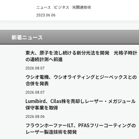
造改革の一環として，同社の連結子会社である電
ニュース
ビジネス
光関連技術
気硝子（Korea）を解散すると発表した（ニュー
スリリース）。 薄型パネルディスプレイ（FPD）
2023.06.06
関連市場が中国へシフトする中，同社…
新着ニュース
東大、原子を流し続ける新分光法を開発 光格子時計
の連続計測へ前進
2026.08.07
ウシオ電機、ウシオライティングとジーベックスとの
合併を発表
2026.08.07
Lumibird、Cilas株を売却しレーザー・メガジュール
保守事業を取得
2026.08.06
フラウンホーファーILT、PFASフリーコーティングの
レーザー製造技術を開発