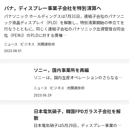
パナ，ディスプレー事業子会社を特別清算へ
パナソニック ホールディングスは7月31日，連結子会社のパナソニ
ック液晶ディスプレイ（PLD）を解散し，特別清算開始の申立てを
行なうとともに，同じく連結子会社のパナソニック出資管理合同会
社（PEMJ）のPLDに対する債権…
ニュース
ビジネス
光関連技術
2023.08.01
ソニー，国内事業所を再編
ソニーは，国内生産オペレーションのさらなる強
化を目的に，事業所の再編を実施する（ニュース
ニュース
ビジネス
光関連技術
リリース）。 具体的には，ソニーグローバルマニ
ュファクチャリング&オペレーションズ
2023.06.29
（SGMO）湖西サイト（静岡県湖西市）で…
日本電気硝子，韓国FPDガラス子会社を解
散
日本電気硝子は5月29日，ディスプレー事業の構