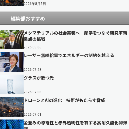
2026年8月5日
編集部おすすめ
メタマテリアルの社会実装へ 産学をつなぐ研究革新
拠点の挑戦
2026.08.05
レーザー無線給電でエネルギーの制約を越える
2026.07.23
グラスが放つ光
2026.07.08
ドローンとAIの進化 技術がもたらす脅威
2026.07.01
金並みの導電性と赤外透明性を有する高耐久酸化物薄
膜