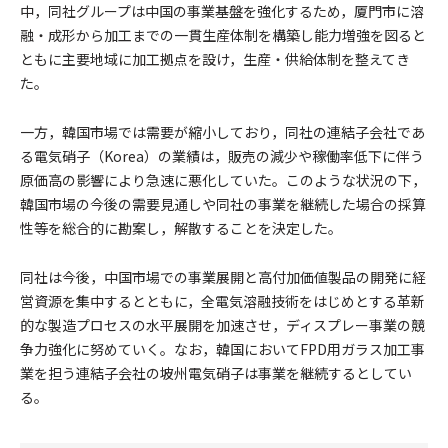
中，同社グループは中国の事業基盤を強化するため，厦門市に溶
融・成形から加工までの一貫生産体制を構築し能力増強を図ると
ともに主要地域に加工拠点を設け，生産・供給体制を整えてき
た。
一方，韓国市場では需要が縮小しており，同社の連結子会社であ
る電気硝子（Korea）の業績は，販売の減少や稼働率低下に伴う
原価高の影響により急速に悪化していた。このような状況の下，
韓国市場の今後の需要見通しや同社の事業を継続した場合の採算
性等を総合的に勘案し，解散することを決定した。
同社は今後，中国市場での事業展開と高付加価値製品の開発に経
営資源を集中するとともに，全電気溶融技術をはじめとする革新
的な製造プロセスの水平展開を加速させ，ディスプレー事業の競
争力強化に努めていく。なお，韓国においてFPD用ガラス加工事
業を担う連結子会社の坡州電気硝子は事業を継続するとしてい
る。