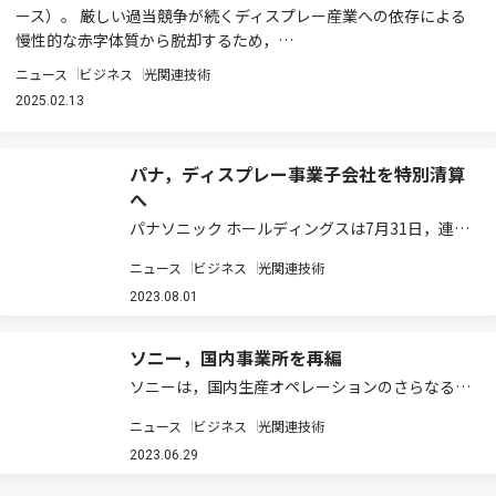
ース）。 厳しい過当競争が続くディスプレー産業への依存による
慢性的な赤字体質から脱却するため，…
ニュース
ビジネス
光関連技術
2025.02.13
パナ，ディスプレー事業子会社を特別清算
へ
パナソニック ホールディングスは7月31日，連結
子会社のパナソニック液晶ディスプレイ（PLD）
ニュース
ビジネス
光関連技術
を解散し，特別清算開始の申立てを行なうととも
に，同じく連結子会社のパナソニック出資管理合
2023.08.01
同会社（PEMJ）のPLDに対する債権…
ソニー，国内事業所を再編
ソニーは，国内生産オペレーションのさらなる強
化を目的に，事業所の再編を実施する（ニュース
ニュース
ビジネス
光関連技術
リリース）。 具体的には，ソニーグローバルマニ
ュファクチャリング&オペレーションズ
2023.06.29
（SGMO）湖西サイト（静岡県湖西市）で…