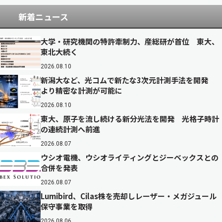
新着ニュース
大学・研究機関の特許牽制力、産総研が首位 東大、
東北大続く
2026.08.10
新潟大など、光コムで新たな3次元計測手法を開発
より精密な計測が可能に
2026.08.10
東大、原子を流し続ける新分光法を開発 光格子時計
の連続計測へ前進
2026.08.07
ウシオ電機、ウシオライティングとジーベックスとの
合併を発表
2026.08.07
Lumibird、Cilas株を売却しレーザー・メガジュール
保守事業を取得
2026.08.06