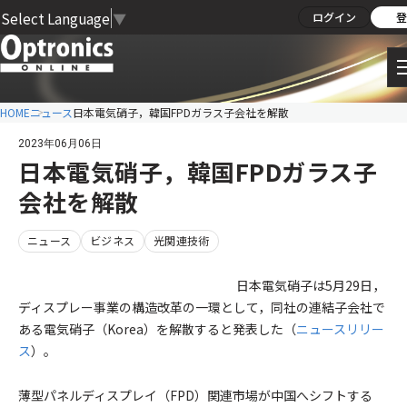
Select Language
▼
ログイン
登
HOME
ニュース
日本電気硝子，韓国FPDガラス子会社を解散
2023年06月06日
日本電気硝子，韓国FPDガラス子
会社を解散
ニュース
ビジネス
光関連技術
日本電気硝子は5月29日，
ディスプレー事業の構造改革の一環として，同社の連結子会社で
ある電気硝子（Korea）を解散すると発表した（
ニュースリリー
ス
）。
薄型パネルディスプレイ（FPD）関連市場が中国へシフトする