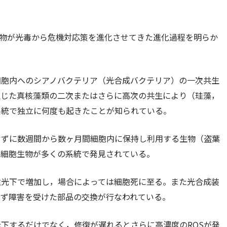
生物が光毒から危機対応策を進化させてきた進化過程を明らか
細胞内へのシアノバクテリア（光合成バクテリア）の一次共生
生じた真核藻類の二次またはさらに高次の共生により（珪藻，
系統で独立に何度も起きたことが知られている。
せずに数週間から数ヶ月間細胞内に保持し利用する生物（盗葉
単細胞生物が多くの系統で発見されている。
強光下で増加し，場合によっては細胞死に至る。また光合成装
えず障害を受けた部品の交換が行なわれている。
低下するだけでなく，修復が遅れるとさらに高濃度のROSが発