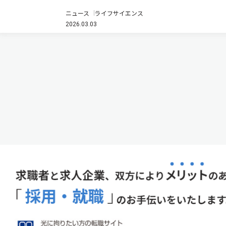
伊 ピサ大学は、クライオ電子顕微鏡法により真正眼点
ニュース
ライフサイエンス
藻Trachydiscus minutusの光合成アンテナrVCPの立体
2026.03.03
構造を2.4Åの高分解能で解明した（ニ…