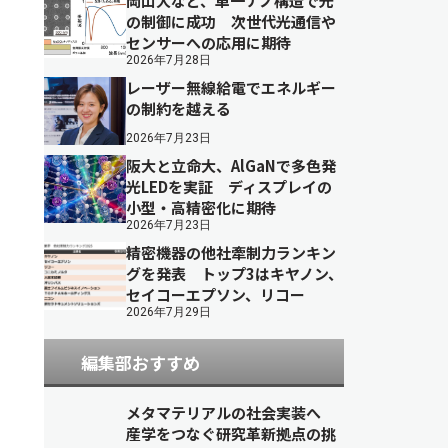
岡山大など、単一ナノ構造で光
の制御に成功 次世代光通信や
センサーへの応用に期待
2026年7月28日
レーザー無線給電でエネルギー
の制約を越える
2026年7月23日
阪大と立命大、AlGaNで多色発
光LEDを実証 ディスプレイの
小型・高精密化に期待
2026年7月23日
精密機器の他社牽制力ランキン
グを発表 トップ3はキヤノン、
セイコーエプソン、リコー
2026年7月29日
編集部おすすめ
メタマテリアルの社会実装へ
産学をつなぐ研究革新拠点の挑