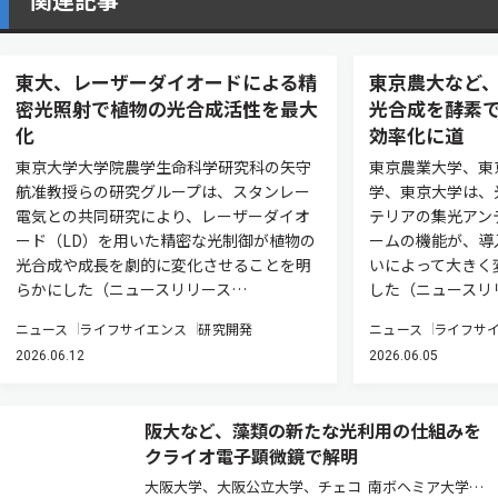
東大、レーザーダイオードによる精
東京農大など
密光照射で植物の光合成活性を最大
光合成を酵素
化
効率化に道
東京大学大学院農学生命科学研究科の矢守
東京農業大学、東
航准教授らの研究グループは、スタンレー
学、東京大学は、
電気との共同研究により、レーザーダイオ
テリアの集光アン
ード（LD）を用いた精密な光制御が植物の
ームの機能が、導
光合成や成長を劇的に変化させることを明
いによって大きく
らかにした（ニュースリリース…
した（ニュースリ
ニュース
ライフサイエンス
研究開発
ニュース
ライフサ
2026.06.12
2026.06.05
阪大など、藻類の新たな光利用の仕組みを
クライオ電子顕微鏡で解明
大阪大学、大阪公立大学、チェコ 南ボヘミア大学、