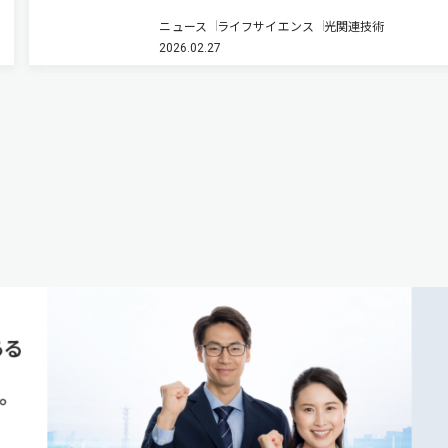
販の軽量・小型装置による測定と数理モデルを組
ニュース
ライフサイエンス
光関連技術
わせ、葉の光合成速度を高速かつ高精度に推定す
2026.02.27
法を開発した（ニュースリリース）。 光合成速
定は約100年前から始まり…