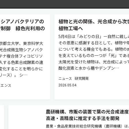
、シアノバクテリアの
植物と光の関係、光合成から次
で制御 緑色光利用の
植物工場へ
5月4日は「みどりの日」ー自然に親し
その恩恵に感謝する日として、植物や
京都立大学、東京科学大
について考える機会でもある。植物の
光合成微生物シアノバク
を支えているものの一つが「光」であ
テナ複合体フィコビリソ
太陽光を受けた植物は、光合成によっ
入する色素合成酵素の違
酸化炭素と水から糖やデンプン…
変化することを明らかに
リース）。 シ…
ニュース
研究開発
イエンス
2026.05.04
農研機構、市販の装置で葉の光合成速度
高速・高精度に推定する手法を開発
農業・食品産業技術総合研究機構（農研機構）は