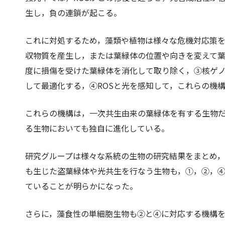
生し，負の連鎖が起こる。
これに対処するため，藻類や植物は様々な危機対応策
収物質を産生し，または葉緑体の位置や向きを変えて葉
度に損傷を受けた葉緑体を消化して取り除く，③核ゲ
して最適化する，④ROSと光を感知して，これらの機
これらの機構は，一次共生由来の葉緑体を有する生物
る生物においても独自に進化している。
研究グループは様々な系統の生物の研究結果をまとめ
も生じた盗葉緑体や光共生を行なう生物も，①，②，
ていることが明らかになった。
さらに，藻食性の単細胞生物も②と④に対応する機構