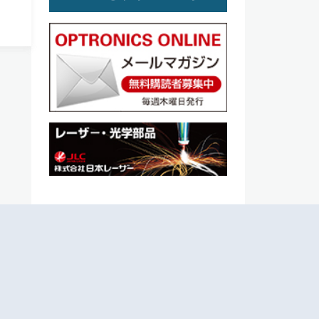
み合
る手
度の測