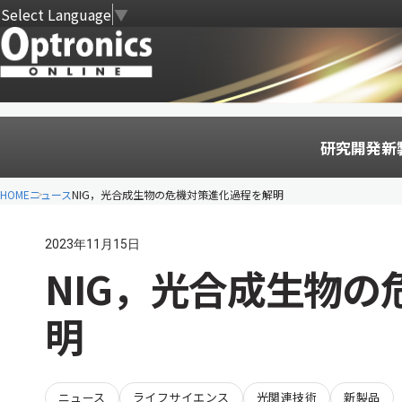
Select Language
▼
研究開発
新
HOME
ニュース
NIG，光合成生物の危機対策進化過程を解明
2023年11月15日
NIG，光合成生物
明
ニュース
ライフサイエンス
光関連技術
新製品