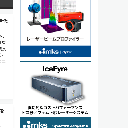
世代
み、
環境
成長
る。
て二
を
、市