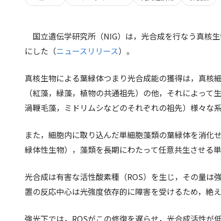
国立遺伝学研究所（NIG）は，光合成を行なう真核
にした（
ニュースリリース
）。
真核生物による葉緑体つまり光合成能の獲得は，真核
（紅藻，緑藻，植物の共通祖先）の他，それによって
渦鞭毛藻，ミドリムシなどのそれぞれの祖先）様々な
また，細胞内に取り込んだ単細胞藻類の葉緑体を消化
緑体性生物），藻類を長期にわたって任意共生させる
光合成は有害な活性酸素種（ROS）を生じ，その量は
置の反応中心は光強度依存的に障害を受けるため，絶
強光下では，ROSがこの修復を遅らせ，光合成活性が