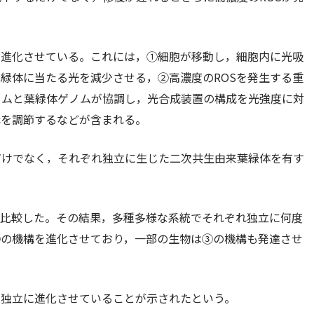
を進化させている。これには，①細胞が移動し，細胞内に光吸
緑体に当たる光を減少させる，②高濃度のROSを発生する重
ノムと葉緑体ゲノムが協調し，光合成装置の構成を光強度に対
構を調節するなどが含まれる。
だけでなく，それぞれ独立に生じた二次共生由来葉緑体を有す
，比較した。その結果，多種多様な系統でそれぞれ独立に何度
④の機構を進化させており，一部の生物は③の機構も発達させ
を独立に進化させていることが示されたという。