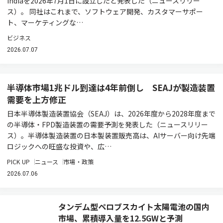
Indiaを2026年7月1日に設立したと発表した（ニュースリリー
ス）。 同社はこれまで、ソフトウェア開発、カスタマーサポー
ト、マーケティングな…
ビジネス
2026.07.07
半導体市場1兆ドル到達は4年前倒し SEAJが製造装置
需要を上方修正
日本半導体製造装置協会（SEAJ）は、2026年度から2028年度まで
の半導体・FPD製造装置の需要予測を発表した（ニュースリリー
ス）。半導体製造装置の日本製装置販売高は、AIサーバー向け先端
ロジックへの旺盛な投資や、広…
PICK UP
ニュース
市場・政策
2026.07.06
タンデム型ペロブスカイト太陽電池の国内
市場、累積導入量を12.5GWと予測