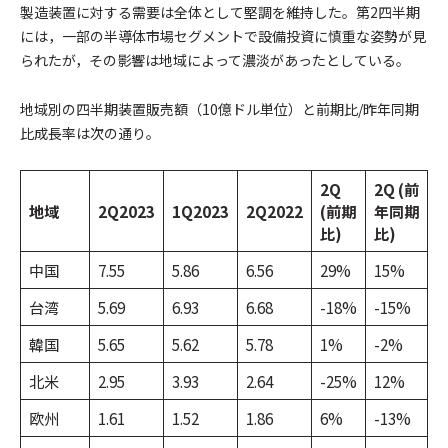
製造装置に対する需要は全体として堅調を維持した。第2四半期
には，一部の半導体市場セグメントで設備投資に慎重な姿勢が見
られたが，その影響は地域によって濃淡があったとしている。
地域別の四半期装置販売額（10億ドル単位）と前期比/昨年同期
比成長率は次の通り。
2Q
2Q (前
地域
2Q2023
1Q2023
2Q2022
(前期
年同期
比)
比)
中国
7.55
5.86
6.56
29%
15%
台湾
5.69
6.93
6.68
-18%
-15%
韓国
5.65
5.62
5.78
1%
-2%
北米
2.95
3.93
2.64
-25%
12%
欧州
1.61
1.52
1.86
6%
-13%