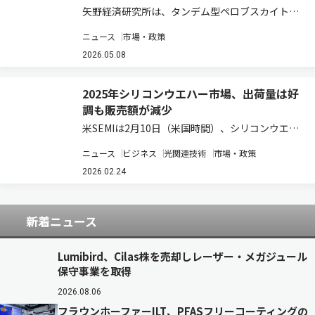
矢野経済研究所は、タンデム型ペロブスカイト太
陽電池（タンデム型PSC）の国内市場を調査し、
ニュース
市場・政策
参入企業の動向、将来展望を明らかにした（ニュ
ースリリース）。 2025年2月に閣議決定された第
2026.05.08
7次エネルギー基本計画（経済産業省）…
2025年シリコンウエハー市場、出荷量は好
調も販売額が減少
米SEMIは2月10日（米国時間）、シリコンウエハ
ー業界の分析結果をもとに、2025年のシリコン
ニュース
ビジネス
光関連技術
市場・政策
ウエハー出荷量が前年比5.8%増の129億7,300万
平方インチとなった一方で、販売額は前年比
2026.02.24
1.2%減の114億ドルとなっ…
新着ニュース
Lumibird、Cilas株を売却しレーザー・メガジュール
保守事業を取得
2026.08.06
フラウンホーファーILT、PFASフリーコーティングの