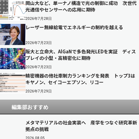
岡山大など、単一ナノ構造で光の制御に成功 次世代
光通信やセンサーへの応用に期待
2026年7月28日
レーザー無線給電でエネルギーの制約を越える
2026年7月23日
阪大と立命大、AlGaNで多色発光LEDを実証 ディス
プレイの小型・高精密化に期待
2026年7月23日
精密機器の他社牽制力ランキングを発表 トップ3は
キヤノン、セイコーエプソン、リコー
2026年7月29日
編集部おすすめ
メタマテリアルの社会実装へ 産学をつなぐ研究革新
拠点の挑戦
2026.08.05