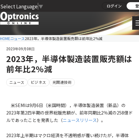
Select Language
▼
ログイン
登
HOME
ニュース
2023年，半導体製造装置販売額は前年比2%減
2023年09月08日
2023年，半導体製造装置販売額は
前年比2%減
ニュース
ビジネス
光関連技術
米SEMIは9月6日（米国時間），半導体製造装置（新品）の
2023年第2四半期の世界総販売額が、前年同期比2％減の258億ド
ルであったことを発表した（
ニュースリリース
）。
2023年上半期はマクロ経済を不透明感が覆い続けたが，半導体