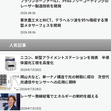
フラウンホーファーILT、PFASフリーコーティングの
レーザー製造技術を開発
2026.08.06
東京農工大とNICT、テラヘルツ波を95％吸収する薄
型メタサーフェスを開発
2026.08.06
人気記事
ニコン、新型アライメントステーションを発表 半導
体露光工程を高度化
2026年7月30日
岡山大など、単一ナノ構造で光の制御に成功 次世代
光通信やセンサーへの応用に期待
2026年7月28日
レーザー無線給電でエネルギーの制約を越える
2026年7月23日