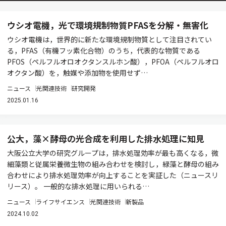
ウシオ電機，光で環境規制物質PFASを分解・無害化
ウシオ電機は，世界的に新たな環境規制物質として注目されてい
る，PFAS（有機フッ素化合物）のうち，代表的な物質である
PFOS（ペルフルオロオクタンスルホン酸），PFOA（ペルフルオロ
オクタン酸）を，触媒や添加物を使用せず…
ニュース
光関連技術
研究開発
2025.01.16
公大，藻×酵母の光合成を利用した排水処理に知見
大阪公立大学の研究グループは，排水処理効率が最も高くなる，微
細藻類と従属栄養微生物の組み合わせを検討し，緑藻と酵母の組み
合わせにより排水処理効率が向上することを実証した（ニュースリ
リース）。 一般的な排水処理に用いられる…
ニュース
ライフサイエンス
光関連技術
新製品
2024.10.02