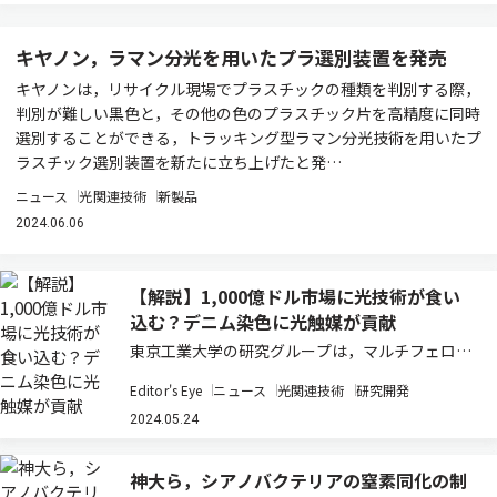
キヤノン，ラマン分光を用いたプラ選別装置を発売
キヤノンは，リサイクル現場でプラスチックの種類を判別する際，
判別が難しい黒色と，その他の色のプラスチック片を高精度に同時
選別することができる，トラッキング型ラマン分光技術を用いたプ
ラスチック選別装置を新たに立ち上げたと発…
ニュース
光関連技術
新製品
2024.06.06
【解説】1,000億ドル市場に光技術が食い
込む？デニム染色に光触媒が貢献
東京工業大学の研究グループは，マルチフェロイ
ックAuBiFeO3光触媒ナノ粒子の作製に成功し，
Editor's Eye
ニュース
光関連技術
研究開発
可視光および近赤外線照射下で高効率なメチレン
ブルー有機染料の分解を達成した（ニュースリリ
2024.05.24
ース）。 光触媒と太陽エネルギーを活用…
神大ら，シアノバクテリアの窒素同化の制