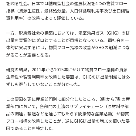
を図る社会。日本では循環型社会の進展状況を4つの物質フロー
指標（資源生産性，最終処分量，入口側循環利用率及び出口側循
環利用率）の改善によって評価している。
一方，脱炭素社会の構築においては，温室効果ガス（GHG）の排
出量を実質的にゼロとすることが目標となっている。両社会を一
体的に実現するには，物質フロー指標の改善がGHGの削減につな
がることが重要となる。
研究の結果，2011年から2015年にかけて物質フロー指標の資源
生産性や循環利用率を改善した要因は，GHGの排出量削減には必
ずしも寄与していないことが分かった。
この要因を更に産業部門別に細分化したところ，3割から7割の産
業部門において，各部門の上流のサプライチェーン（原材料や部
品の調達，輸送などを通じてもたらす間接的な産業活動）が物質
フロー指標を改善したことが，逆にGHG排出量の増加を招いた要
因であることを特定した。