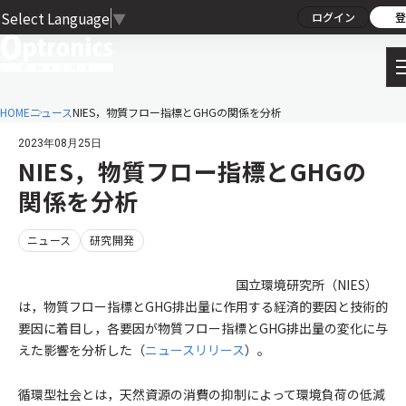
Select Language
▼
ログイン
登
HOME
ニュース
NIES，物質フロー指標とGHGの関係を分析
2023年08月25日
NIES，物質フロー指標とGHGの
関係を分析
ニュース
研究開発
国立環境研究所（NIES）
は，物質フロー指標とGHG排出量に作用する経済的要因と技術的
要因に着目し，各要因が物質フロー指標とGHG排出量の変化に与
えた影響を分析した（
ニュースリリース
）。
循環型社会とは，天然資源の消費の抑制によって環境負荷の低減