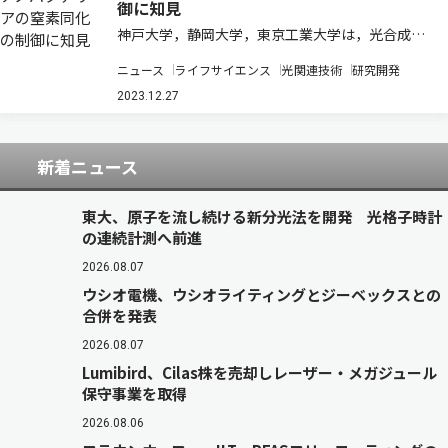
御に知見
神戸大学，静岡大学，東京工業大学は，光合成細
菌の一種であるシアノバクテリアにおいて警告物
ニュース
ライフサイエンス
光関連技術
研究開発
質が窒素利用を制御する際の作用メカニズムを解
明した（ニュースリリース）。 光合成細菌の一種
2023.12.27
であるシアノバクテリアは，植物と共通する光…
新着ニュース
東大、原子を流し続ける新分光法を開発 光格子時計
の連続計測へ前進
2026.08.07
ウシオ電機、ウシオライティングとジーベックスとの
合併を発表
2026.08.07
Lumibird、Cilas株を売却しレーザー・メガジュール
保守事業を取得
2026.08.06