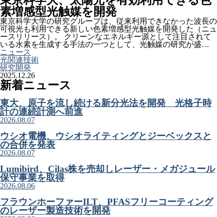
東京科学大、太陽光を有効利用できる色
素増感型光触媒を開発
東京科学大学の研究グループは、従来利用できなかった波長の
可視光も利用できる新しい色素増感型光触媒を開発した（ニュ
ースリリース）。 クリーンなエネルギー源として注目されて
いる水素を生成する手法の一つとして、光触媒の研究が盛…
ニュース
光関連技術
研究開発
2025.12.26
新着ニュース
東大、原子を流し続ける新分光法を開発 光格子時
計の連続計測へ前進
2026.08.07
ウシオ電機、ウシオライティングとジーベックスと
の合併を発表
2026.08.07
Lumibird、Cilas株を売却しレーザー・メガジュール
保守事業を取得
2026.08.06
フラウンホーファーILT、PFASフリーコーティング
のレーザー製造技術を開発