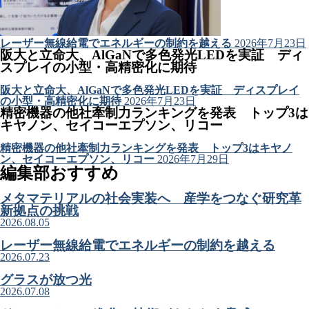
レーザー無線給電でエネルギーの制約を越える
2026年7月23日
阪大と立命大、AlGaNで多色発光LEDを実証 ディ
スプレイの小型・高精密化に期待
阪大と立命大、AlGaNで多色発光LEDを実証 ディスプレイ
の小型・高精密化に期待
2026年7月23日
精密機器の他社牽制力ランキングを発表 トップ3は
キヤノン、セイコーエプソン、リコー
精密機器の他社牽制力ランキングを発表 トップ3はキヤノ
ン、セイコーエプソン、リコー
2026年7月29日
編集部おすすめ
メタマテリアルの社会実装へ 産学をつなぐ研究革
新拠点の挑戦
2026.08.05
レーザー無線給電でエネルギーの制約を越える
2026.07.23
グラスが放つ光
2026.07.08