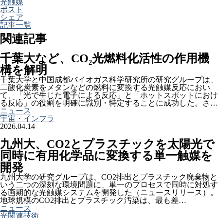
光触媒
ポスト
シェア
記事一覧
関連記事
千葉大など、CO₂光燃料化活性の作用機
構を解明
千葉大学と中国成都バイオガス科学研究所の研究グループは、
二酸化炭素をメタンなどの燃料に変換する光触媒反応におい
て、「光で生じた電子による反応」と「ホットスポットにおけ
る反応」の役割を明確に識別・特定することに成功した。さ…
ニュース
宇宙・インフラ
2026.04.14
九州大、CO2とプラスチックを太陽光で
同時に有用化学品に変換する単一触媒を
開発
九州大学の研究グループは、CO2排出とプラスチック廃棄物と
いう二つの深刻な環境問題に、単一のプロセスで同時に対処す
る画期的な光触媒システムを開発した（ニュースリリース）。
地球規模のCO2排出とプラスチック汚染は、最も差…
ニュース
光関連技術