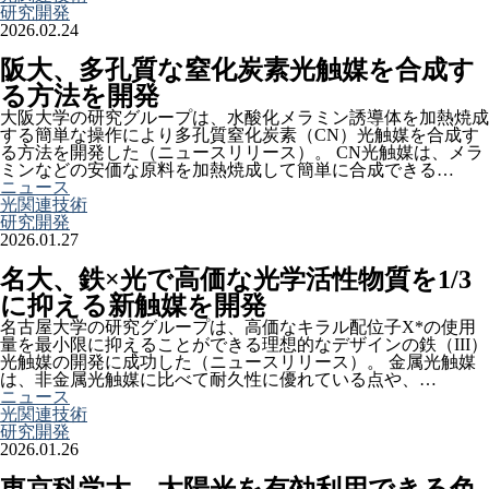
研究開発
2026.02.24
阪大、多孔質な窒化炭素光触媒を合成す
る方法を開発
大阪大学の研究グループは、水酸化メラミン誘導体を加熱焼成
する簡単な操作により多孔質窒化炭素（CN）光触媒を合成す
る方法を開発した（ニュースリリース）。 CN光触媒は、メラ
ミンなどの安価な原料を加熱焼成して簡単に合成できる…
ニュース
光関連技術
研究開発
2026.01.27
名大、鉄×光で高価な光学活性物質を1/3
に抑える新触媒を開発
名古屋大学の研究グループは、高価なキラル配位子X*の使用
量を最小限に抑えることができる理想的なデザインの鉄（III）
光触媒の開発に成功した（ニュースリリース）。 金属光触媒
は、非金属光触媒に比べて耐久性に優れている点や、…
ニュース
光関連技術
研究開発
2026.01.26