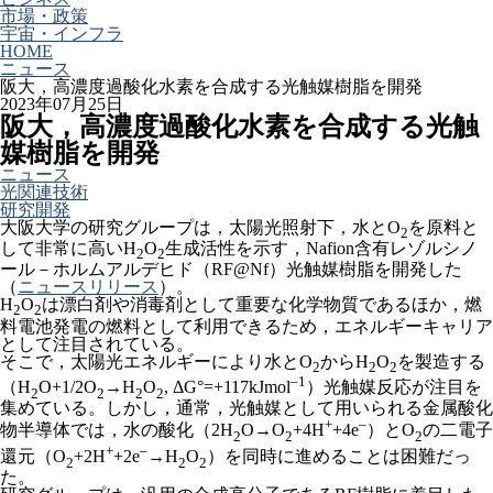
市場・政策
宇宙・インフラ
HOME
ニュース
阪大，高濃度過酸化水素を合成する光触媒樹脂を開発
2023年07月25日
阪大，高濃度過酸化水素を合成する光触
媒樹脂を開発
ニュース
光関連技術
研究開発
大阪大学の研究グループは，太陽光照射下，水とO
を原料と
2
して非常に高いH
O
生成活性を示す，Nafion含有レゾルシノ
2
2
ール－ホルムアルデヒド（RF@Nf）光触媒樹脂を開発した
（
ニュースリリース
）。
H
O
は漂白剤や消毒剤として重要な化学物質であるほか，燃
2
2
料電池発電の燃料として利用できるため，エネルギーキャリア
として注目されている。
そこで，太陽光エネルギーにより水とO
からH
O
を製造する
2
2
2
–1
（H
O+1/2O
→H
O
, ΔG°=+117kJmol
）光触媒反応が注目を
2
2
2
2
集めている。しかし，通常，光触媒として用いられる金属酸化
+
–
物半導体では，水の酸化（2H
O→O
+4H
+4e
）とO
の二電子
2
2
2
+
–
還元（O
+2H
+2e
→H
O
）を同時に進めることは困難だっ
2
2
2
た。