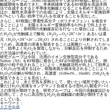
研究グループは、汎用の合成高分子であるRF樹脂に着目した
触媒開発を進めてきた。本来絶縁体であるRF樹脂を高温水熱
法で合成するすると半導体光触媒となることを初めて見出した
ほか，酸性水溶液中での合成により，太陽エネルギー変換効率
0.7%という高い効率でH
O
を生成することを見出した。
2
2
さらに，RF樹脂に導電性高分子（ポリチオフェン）を複合す
ることにより，太陽エネルギー変換効率を0.9%まで向上させ
た。しかし，長時間の光触媒反応を行なった場合には，生成し
+
–
たH
O
が光触媒上で酸化（H
O
→O
+2H
+2e
）あるいは還
2
2
2
2
2
+
–
元（H
O
+2H
+2e
→2H
O）されることにより分解されてしま
2
2
2
うため，高濃度の溶液を製造することは困難だった。したがっ
て，効率よくH
O
を製造しながら，分解反応を抑制するため
2
2
の方法論が求められていた。
研究グループは今回，汎用のイオン交換型高分子である
Nafion（Nf）をRF樹脂に複合したRF@Nf樹脂を合成した。樹
脂が小粒子化されることにより，光触媒活性が向上して効率よ
くH
O
が生成するほか，樹脂表面が疎水化されることにより
2
2
H
O
の分解が抑制され，高濃度（0.06wt%，16mM）のH
O
を
2
2
2
2
製造できることを見出した。
これにより，水と空気を原料として，使いたい場所で使いたい
量だけH
O
溶液をオンデマンド合成する小型H
O
製造デバイ
2
2
2
2
スの実現が期待できる。研究グループは，今回の光触媒設計を
応用して，さらに高活性なH
O
合成触媒の創製が期待できる
2
2
としている。
キーワード：
人工光合成