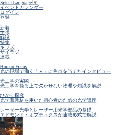
Select Language
▼
イベントカレンダー
ログイン
登録
新着
主張
解説
特集
キッズ
サイラジ
連載
Human Focus
光の現場で働く「人」に焦点を当てたインタビュー
光工学の実際
光工学を操る上で欠かせない物理や知識を解説
ひかり探究
光学習教材を用いた初心者のための光学講座
レーザー光学とレーザー用光学部品の基礎
エドモンド・オプティクスが連載形式で解説