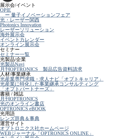
展示会/イベント
OPIE
ー 量子イノベーションフェア
光・レーザー関西
Photonics Innovation
レーザーソリューション
海外展示会
イベントカレンダー
オンライン展示会
セミナー
セミナー一覧
光製品/企業
光製品Navi
月刊OPTRONICS 製品広告資料請求
人材/事業継承
光産業専門求職・求人ナビ「オプトキャリア」
光産業に特化した事業継承コンサルティング
「オプトパートナーズ」
書籍 / 雑誌
月刊OPTRONICS
光のオンライン書店
OPTRONICS eBOOK
光用語
レンズ辞典＆事典
運営サイト
オプトロニクス社ホームページ
WEBジャーナル「OPTRONICS ONLINE」