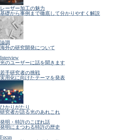
レーザー加工の魅力
基礎から事例まで徹底して分かりやすく解説
論調
海外の研究開発について
Interview
光のユーザーに話を聞きます
若手研究者の挑戦
実用化に向けたテーマを発表
ひかりがたり
研究者が語る光のあれこれ
発明・特許のこぼれ話
発明にまつわる特許の歴史
Focus