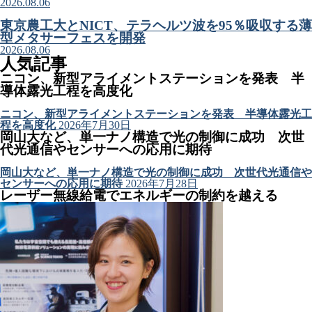
2026.08.06
東京農工大とNICT、テラヘルツ波を95％吸収する薄
型メタサーフェスを開発
2026.08.06
人気記事
ニコン、新型アライメントステーションを発表 半
導体露光工程を高度化
ニコン、新型アライメントステーションを発表 半導体露光工
程を高度化
2026年7月30日
岡山大など、単一ナノ構造で光の制御に成功 次世
代光通信やセンサーへの応用に期待
岡山大など、単一ナノ構造で光の制御に成功 次世代光通信や
センサーへの応用に期待
2026年7月28日
レーザー無線給電でエネルギーの制約を越える