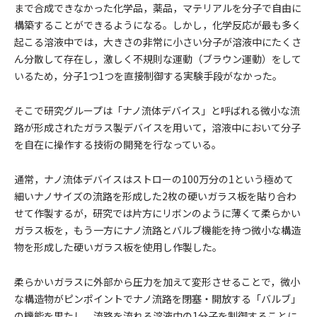
まで合成できなかった化学品，薬品，マテリアルを分子で自由に
構築することができるようになる。しかし，化学反応が最も多く
起こる溶液中では，大きさの非常に小さい分子が溶液中にたくさ
ん分散して存在し，激しく不規則な運動（ブラウン運動）をして
いるため，分子1つ1つを直接制御する実験手段がなかった。
そこで研究グループは「ナノ流体デバイス」と呼ばれる微小な流
路が形成されたガラス製デバイスを用いて，溶液中において分子
を自在に操作する技術の開発を行なっている。
通常，ナノ流体デバイスはストローの100万分の1という極めて
細いナノサイズの流路を形成した2枚の硬いガラス板を貼り合わ
せて作製するが，研究では片方にリボンのように薄くて柔らかい
ガラス板を，もう一方にナノ流路とバルブ機能を持つ微小な構造
物を形成した硬いガラス板を使用し作製した。
柔らかいガラスに外部から圧力を加えて変形させることで，微小
な構造物がピンポイントでナノ流路を閉塞・開放する「バルブ」
の機能を果たし，流路を流れる溶液中の1分子を制御することに