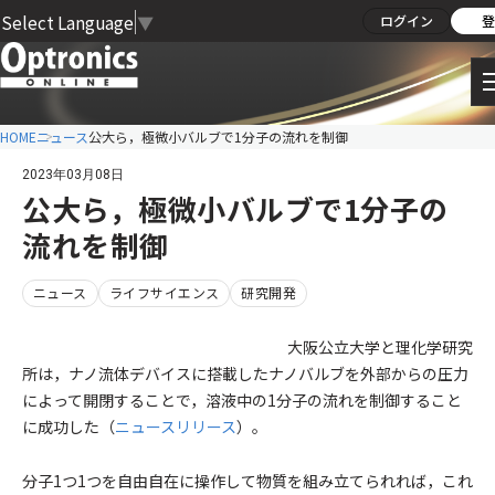
Select Language
▼
ログイン
登
HOME
ニュース
公大ら，極微小バルブで1分子の流れを制御
2023年03月08日
公大ら，極微小バルブで1分子の
流れを制御
ニュース
ライフサイエンス
研究開発
大阪公立大学と理化学研究
所は，ナノ流体デバイスに搭載したナノバルブを外部からの圧力
によって開閉することで，溶液中の1分子の流れを制御すること
に成功した（
ニュースリリース
）。
分子1つ1つを自由自在に操作して物質を組み立てられれば，これ