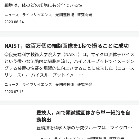
細胞は，体のどの細胞にも分化できる性…
ニュース
ライフサイエンス
光関連技術
研究開発
2023.08.24
NAIST，数百万個の細胞画像を1秒で撮ることに成功
奈良先端科学技術大学院大学（NAIST）は，マイクロ流体デバイス
という微小な流路内に細胞を流し，ハイスループットでイメージン
グする装置の性能を飛躍的に向上させることに成功した（ニュース
リリース）。 ハイスループットイメー…
ニュース
ライフサイエンス
光関連技術
研究開発
2023.07.18
豊技大，AIで顕微鏡画像から単一細胞を自
動検出
豊橋技術科学大学の研究グループは，マイクロウ
ェルで単一細胞を分離後，ウェル内の単一細胞を
ニュース
ライフサイエンス
光関連技術
研究開発