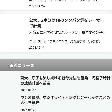
含む顕微鏡画像に深層学習を適用して，AIを用い
た単一細胞検出を実現した（ニュースリリー
2023.01.24
ス）。 生命の最も基本的な単位である細胞の特
性…
公大，2京分の1gのタンパク質をレーザー
で計測
大阪公立大学の研究グループは，生体中の分子認
識機構の一種である抗原抗体反応の光誘導加速に
ニュース
ライフサイエンス
光関連技術
研究開発
関する新原理を発見した（ニュースリリース）。
多くの疾患の早期診断法の一つとして，抗原抗体
2022.10.11
反応に基づく検査法（イムノアッセイ）による…
新着ニュース
東大、原子を流し続ける新分光法を開発 光格子時計
の連続計測へ前進
2026.08.07
ウシオ電機、ウシオライティングとジーベックスとの
合併を発表
2026.08.07