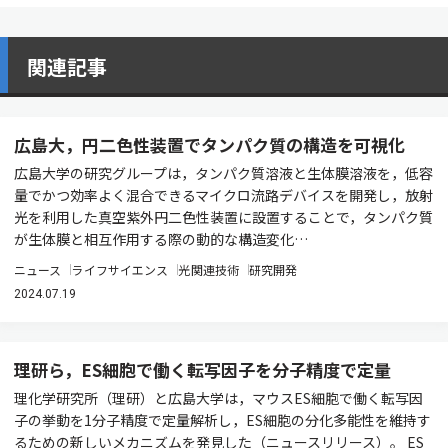
関連記事
広島大，円二色性装置でタンパク質の構造を可視化
広島大学の研究グループは，タンパク質溶液と生体膜溶液を，低容
量でかつ効率よく混合できるマイクロ流路デバイスを開発し，放射
光を利用した真空紫外円二色性装置に設置することで，タンパク質
が生体膜と相互作用する際の動的な構造変化…
ニュース
ライフサイエンス
光関連技術
研究開発
2024.07.19
理研ら，ES細胞で働く転写因子を分子精度で定量
理化学研究所（理研）と広島大学は，マウスES細胞で働く転写因
子の挙動を1分子精度で定量解析し，ES細胞の分化多能性を維持す
るための新しいメカニズムを発見した（ニュースリリース）。 ES