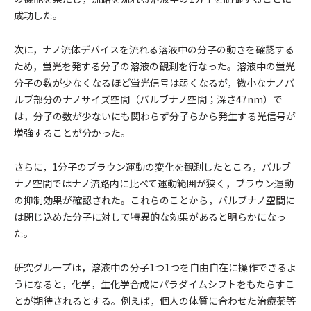
成功した。
次に，ナノ流体デバイスを流れる溶液中の分子の動きを確認する
ため，蛍光を発する分子の溶液の観測を行なった。溶液中の蛍光
分子の数が少なくなるほど蛍光信号は弱くなるが，微小なナノバ
ルブ部分のナノサイズ空間（バルブナノ空間；深さ47nm）で
は，分子の数が少ないにも関わらず分子らから発生する光信号が
増強することが分かった。
さらに，1分子のブラウン運動の変化を観測したところ，バルブ
ナノ空間ではナノ流路内に比べて運動範囲が狭く，ブラウン運動
の抑制効果が確認された。これらのことから，バルブナノ空間に
は閉じ込めた分子に対して特異的な効果があると明らかになっ
た。
研究グループは，溶液中の分子1つ1つを自由自在に操作できるよ
うになると，化学，生化学合成にパラダイムシフトをもたらすこ
とが期待されるとする。例えば，個人の体質に合わせた治療薬等