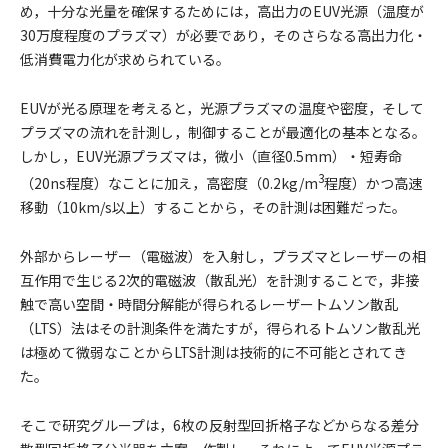
め，十分な光量を確保するためには，高出力のEUV光源（温度が
30万度程度のプラズマ）が必要であり，そのさらなる高出力化・
低消費電力化が求められている。
EUVが光る原理を考えると，光源プラズマの温度や密度，そして
プラズマの流れを計測し，制御することが最適化の基本となる。
しかし，EUV光源プラズマは，微小（直径0.5mm）・短寿命
3
（20ns程度）なことに加え，高密度（0.2kg/m
程度）かつ高速
移動（10km/s以上）することから，その計測は困難だった。
外部からレーザー（電磁波）を入射し，プラズマとレーザーの相
互作用で生じる2次的電磁波（散乱光）を計測することで，非接
触で高い空間・時間分解能が得られるレーザートムソン散乱
（LTS）法はその計測条件を満たすが，得られるトムソン散乱光
は極めて微弱なことからLTS計測は技術的に不可能とされてき
た。
そこで研究グループは，6枚の反射型回折格子などからなる差分