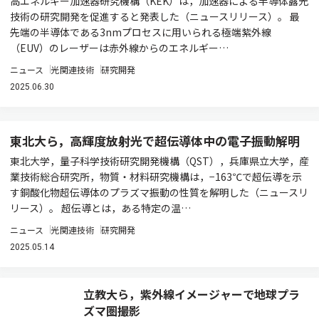
高エネルギー加速器研究機構（KEK）は，加速器による半導体露光
技術の研究開発を促進すると発表した（ニュースリリース）。 最
先端の半導体である3nmプロセスに用いられる極端紫外線
（EUV）のレーザーは赤外線からのエネルギー…
ニュース
光関連技術
研究開発
2025.06.30
東北大ら，高輝度放射光で超伝導体中の電子振動解明
東北大学，量子科学技術研究開発機構（QST），兵庫県立大学，産
業技術総合研究所，物質・材料研究機構は，−163℃で超伝導を示
す銅酸化物超伝導体のプラズマ振動の性質を解明した（ニュースリ
リース）。 超伝導とは，ある特定の温…
ニュース
光関連技術
研究開発
2025.05.14
立教大ら，紫外線イメージャーで地球プラ
ズマ圏撮影