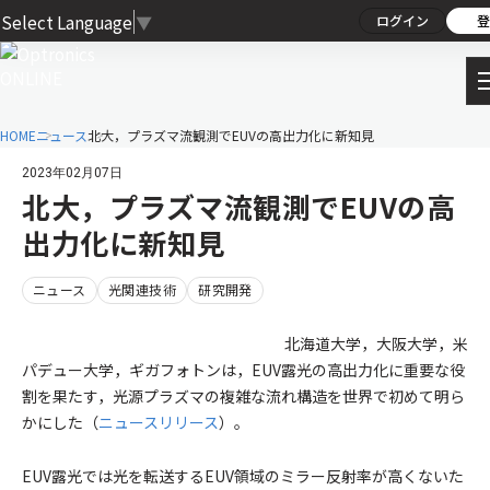
Select Language
▼
ログイン
登
HOME
ニュース
北大，プラズマ流観測でEUVの高出力化に新知見
2023年02月07日
北大，プラズマ流観測でEUVの高
出力化に新知見
ニュース
光関連技術
研究開発
北海道大学，大阪大学，米
パデュー大学，ギガフォトンは，EUV露光の高出力化に重要な役
割を果たす，光源プラズマの複雑な流れ構造を世界で初めて明ら
かにした（
ニュースリリース
）。
EUV露光では光を転送するEUV領域のミラー反射率が高くないた