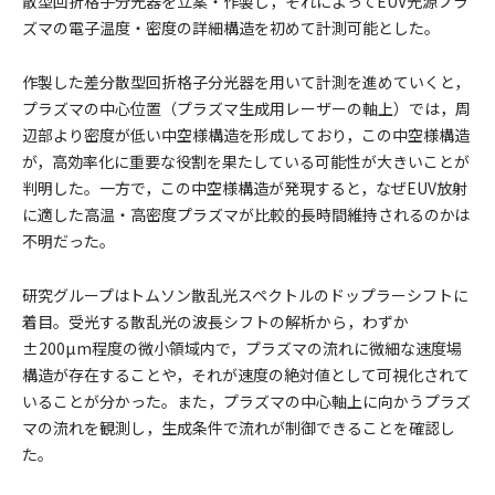
散型回折格子分光器を立案・作製し，それによってEUV光源プラ
ズマの電子温度・密度の詳細構造を初めて計測可能とした。
作製した差分散型回折格子分光器を用いて計測を進めていくと，
プラズマの中心位置（プラズマ生成用レーザーの軸上）では，周
辺部より密度が低い中空様構造を形成しており，この中空様構造
が，高効率化に重要な役割を果たしている可能性が大きいことが
判明した。一方で，この中空様構造が発現すると，なぜEUV放射
に適した高温・高密度プラズマが比較的長時間維持されるのかは
不明だった。
研究グループはトムソン散乱光スペクトルのドップラーシフトに
着目。受光する散乱光の波長シフトの解析から，わずか
±200µm程度の微小領域内で，プラズマの流れに微細な速度場
構造が存在することや，それが速度の絶対値として可視化されて
いることが分かった。また，プラズマの中心軸上に向かうプラズ
マの流れを観測し，生成条件で流れが制御できることを確認し
た。