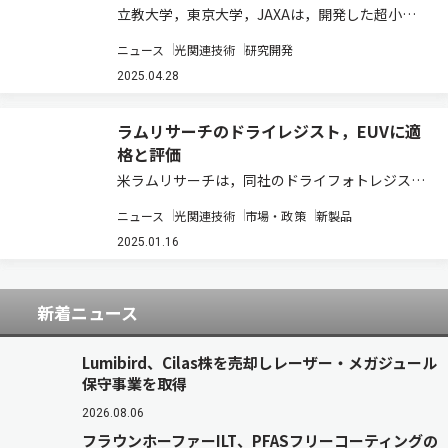
立教大学，東京大学，JAXAは，開発した超小型
極端紫外線イメージャー「PHOENIX」を用いて，
ニュース
光関連技術
研究開発
地球プラズマ圏の全体像を撮影することに成功し
た（ニュースリリース）。 JAXAと東京大学が共
2025.04.28
同開発し，2022年11月に打ち…
ラムリサーチのドライレジスト，EUVに適
格と評価
米ラムリサーチは，同社のドライフォトレジスト
（ドライレジスト）技術が2nmおよび2nm以下
ニュース
光関連技術
市場・政策
新製品
のロジック回路におけるバックエンド・オブ・ラ
イン（BEOL）の，28nmピッチのダイレクトプ
2025.01.16
リントに適格であると，半導体研究機関の…
新着ニュース
Lumibird、Cilas株を売却しレーザー・メガジュール
保守事業を取得
2026.08.06
フラウンホーファーILT、PFASフリーコーティングの