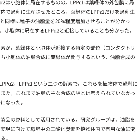
α2は小胞体に局在するものの，LPPε1は葉緑体の外包膜に局
内で過剰に生産させたところ，葉緑体のLPPε1だけを過剰生
合と同様に種子の油脂量を20%程度増加させることが分かっ
し，小胞体に局在するLPPα2と近接していることも分かった。
酵素が，葉緑体と小胞体が近接する特定の部位（コンタクトサ
わち小胞体の油脂合成に葉緑体が関与するという，油脂合成の
PPα2，LPPε1という二つの酵素で，これらを植物体で過剰に
。また，これまで油脂の主な合成の場とは考えられていなかっ
かになった。
業製品の原料として活用されている。研究グループは，油脂を
の実現に向けて環境中の二酸化炭素を植物体内で有用な油に変
いる。