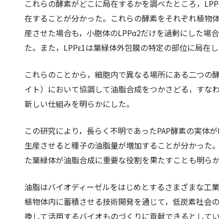
これらの酵素がどこに局在するかを調べたところ，LPP
在することが分かった。これらの酵素をそれぞれ植物体
産させた場合も，小胞体のLPPα2だけを過剰にした場
た。また，LPPε1は葉緑体外包膜の特定の部位に局在
これらのことから，細胞内で異なる場所にある二つの
イト）において協調して油脂合成をつかさどる，すな
新しい仕組みを明らかにした。
この研究により，長らく不明であったPAP酵素の実体がL
生産させると種子の油脂量が増加することが分かった
た葉緑体が油脂合成に重要な役割を果たすことも明ら
油脂はバイオディーゼルをはじめとするさまざまな工
植物体内に蓄積させる技術開発を通じて，低炭素社会
換して活用するバイオものづくりに貢献できるとして