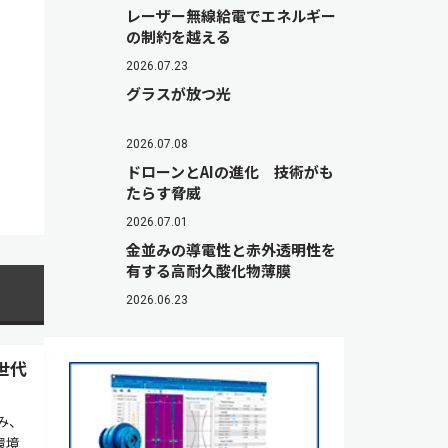
レーザー無線給電でエネルギー
の制約を越える
2026.07.23
グラスが放つ光
2026.07.08
ドローンとAIの進化 技術がも
たらす脅威
2026.07.01
金並みの導電性と赤外透明性を
有する高耐久酸化物薄膜
2026.06.23
世代
み、
環境