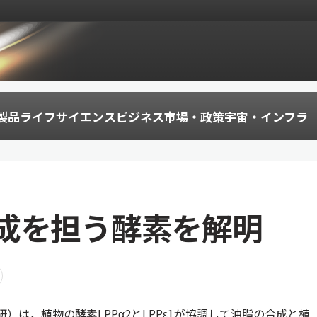
製品
ライフサイエンス
ビジネス
市場・政策
宇宙・インフラ
成を担う酵素を解明
）は，植物の酵素LPPα2とLPPε1が協調して油脂の合成と植