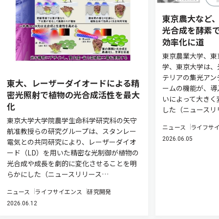
東京農大など
光合成を酵素
効率化に道
東京農業大学、東
学、東京大学は、
テリアの集光アン
東大、レーザーダイオードによる精
ームの機能が、導
密光照射で植物の光合成活性を最大
いによって大きく
化
した（ニュースリ
東京大学大学院農学生命科学研究科の矢守
ニュース
ライフサ
航准教授らの研究グループは、スタンレー
2026.06.05
電気との共同研究により、レーザーダイオ
ード（LD）を用いた精密な光制御が植物の
光合成や成長を劇的に変化させることを明
らかにした（ニュースリリース…
ニュース
ライフサイエンス
研究開発
2026.06.12