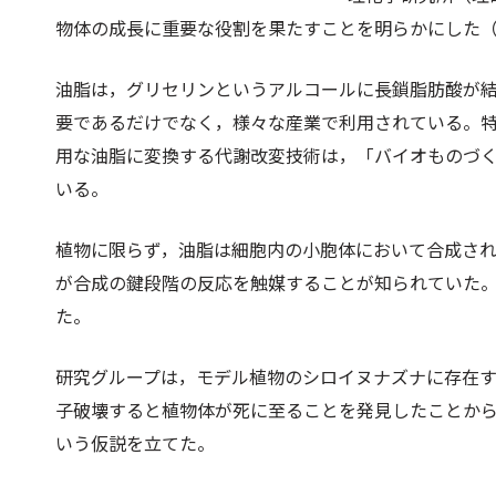
物体の成長に重要な役割を果たすことを明らかにした
油脂は，グリセリンというアルコールに長鎖脂肪酸が
要であるだけでなく，様々な産業で利用されている。
用な油脂に変換する代謝改変技術は，「バイオものづ
いる。
植物に限らず，油脂は細胞内の小胞体において合成され
が合成の鍵段階の反応を触媒することが知られていた
た。
研究グループは，モデル植物のシロイヌナズナに存在する多
子破壊すると植物体が死に至ることを発見したことか
いう仮説を立てた。