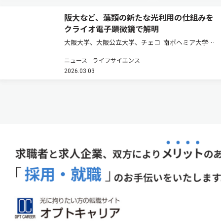
阪大など、藻類の新たな光利用の仕組みを
クライオ電子顕微鏡で解明
大阪大学、大阪公立大学、チェコ 南ボヘミア大学、
伊 ピサ大学は、クライオ電子顕微鏡法により真正眼点
ニュース
ライフサイエンス
藻Trachydiscus minutusの光合成アンテナrVCPの立体
2026.03.03
構造を2.4Åの高分解能で解明した（ニ…