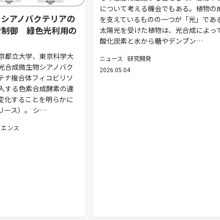
について考える機会でもある。植物の
、シアノバクテリアの
を支えているものの一つが「光」であ
で制御 緑色光利用の
太陽光を受けた植物は、光合成によっ
酸化炭素と水から糖やデンプン…
京都立大学、東京科学大
ニュース
研究開発
光合成微生物シアノバク
2026.05.04
テナ複合体フィコビリソ
入する色素合成酵素の違
変化することを明らかに
リース）。 シ…
イエンス