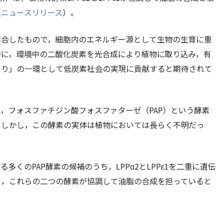
（
ニュースリリース
）。
結合したもので，細胞内のエネルギー源として生物の生育に重
特に，環境中の二酸化炭素を光合成により植物に取り込み，有
くり」の一環として低炭素社会の実現に貢献すると期待されて
，フォスファチジン酸フォスファターゼ（PAP）という酵素
。しかし，この酵素の実体は植物においては長らく不明だっ
くのPAP酵素の候補のうち，LPPα2とLPPε1を二重に遺伝
ら，これらの二つの酵素が協調して油脂の合成を担っていると