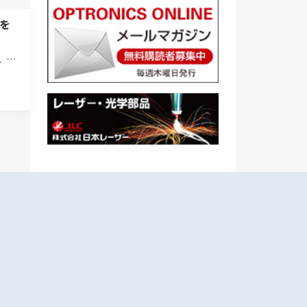
を
、市
み合
る手
度の測