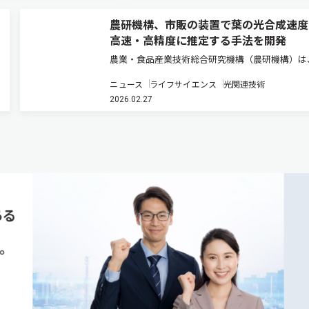
農研機構、市販の装置で葉の光合成速度
高速・高精度に推定する手法を開発
農業・食品産業技術総合研究機構（農研機構）は
販の軽量・小型装置による測定と数理モデルを組
ニュース
ライフサイエンス
光関連技術
わせ、葉の光合成速度を高速かつ高精度に推定す
2026.02.27
法を開発した（ニュースリリース）。 光合成速
定は約100年前から始まり…