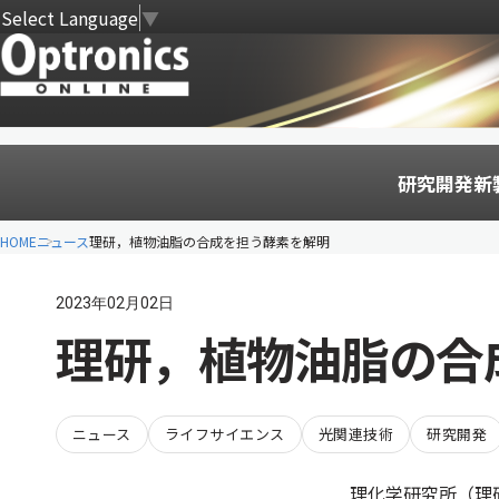
Select Language
▼
研究開発
新
HOME
ニュース
理研，植物油脂の合成を担う酵素を解明
2023年02月02日
理研，植物油脂の合
ニュース
ライフサイエンス
光関連技術
研究開発
理化学研究所（理研