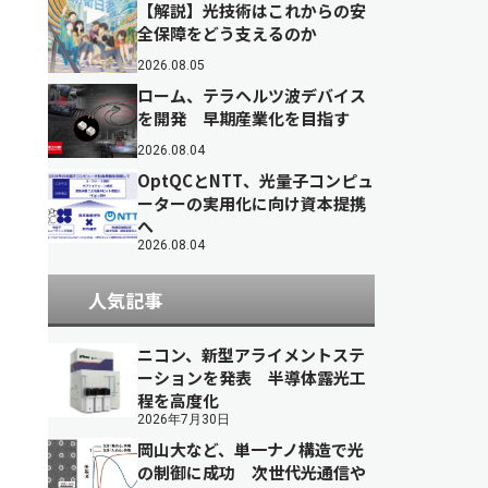
【解説】光技術はこれからの安
全保障をどう支えるのか
2026.08.05
ローム、テラヘルツ波デバイス
を開発 早期産業化を目指す
2026.08.04
OptQCとNTT、光量子コンピュ
ーターの実用化に向け資本提携
へ
2026.08.04
人気記事
ニコン、新型アライメントステ
ーションを発表 半導体露光工
程を高度化
2026年7月30日
岡山大など、単一ナノ構造で光
の制御に成功 次世代光通信や