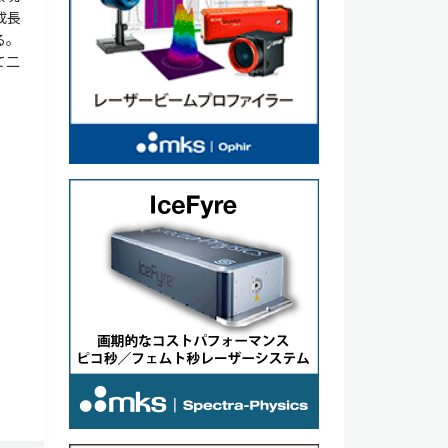
成長
る。
て二