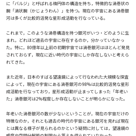
に「バルジ」と呼ばれる楕円体の構造を持ち，特徴的な渦巻状の
腕「渦状腕（かじょうわん）」を持つ。現在の宇宙にある渦巻銀
河は多くが比較的活発な星形成活動を行なっている。
これまで，このような渦巻構造を持つ銀河がいつ・どのように生
まれ，どれほど過去の宇宙に存在するのか，分かっていなかっ
た。特に，80億年以上前の初期宇宙では渦巻銀河はほとんど発見
されておらず，現在に近い時代の宇宙にしか存在しないと考えら
れてきた。
また近年，日本のすばる望遠鏡によって行なわれた大規模な探査
によって，現在の宇宙にある渦巻銀河の98%は比較的活発な星形
成活動を行なっており，星形成活動が止まってしまった「年老い
た」渦巻銀河は2%程度しか存在しないことが明らかになった。
年老いた渦巻銀河の数が少ないということが，現在の宇宙だけの
特徴なのか，それとも過去の時代の宇宙にある銀河を見れば現在
とは異なる様子が見られるのかという疑問に対しては，望遠鏡の
感度や空間分解能の制限から答えを得られていなかった。