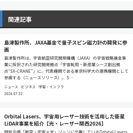
関連記事
島津製作所、JAXA基金で量子スピン磁力計の開発に参
画
島津製作所は、宇宙航空研究開発機構（JAXA）の宇宙戦略基金事
業に採択された研究開発拠点「宇宙転用・新産業シーズ創出拠
点“SX-CRANE”」に、代表機関である東京科学大の連携機関として
参画する（ニュースリリース）。 S…
ニュース
ビジネス
宇宙・インフラ
2026.07.22
Orbital Lasers、宇宙用レーザー技術を活用した衛星
LiDAR事業を紹介【光・レーザー関西2026】
特別企画「航空・宇宙×光」ゾーンに出展しているOrbital Lasers