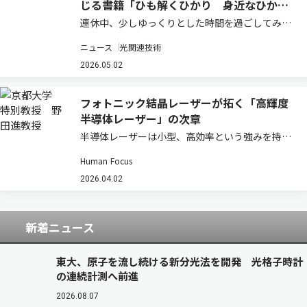
じる書籍「ひも解くひかり 身近なひか
り」
連休中、少しゆっくりとした時間を過ごしてみて
はいかがだろうか。青い空、鏡に映る自分、写
ニュース
光関連技術
真、通信、生命の営み――私たちの身の回りには、あ
らゆるところに光がある。日常では当たり前に受
2026.05.02
け止めている現象も、その背後には反射、屈折…
フォトニック結晶レーザーが拓く「高輝度
半導体レーザー」の次章
半導体レーザーは小型、高効率という強みを持つ
一方で、高出力化するとビームが乱れ「輝度」が
Human Focus
伸びないという壁があった。フォトニック結晶レ
ーザーはその常識を塗り替えつつある。その研究
2026.04.02
の先駆者である京都大学高等研究院・特別教授
の…
新着ニュース
東大、原子を流し続ける新分光法を開発 光格子時計
の連続計測へ前進
2026.08.07