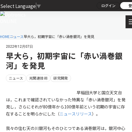
Select Language
▼
ログイン
登
HOME
ニュース
早大ら，初期宇宙に「赤い渦巻銀河」を発見
2022年12月07日
早大ら，初期宇宙に「赤い渦巻銀
河」を発見
ニュース
光関連技術
研究開発
早稲田大学と国立天文台
は，これまで確認されていなかった特異な「赤い渦巻銀河」を発
見し，さらにそれが80億年から100億年前という初期の宇宙に存
在することを明らかにした（
ニュースリリース
）。
我々の住む天の川銀河もそのひとつである渦巻銀河は，銀河中心