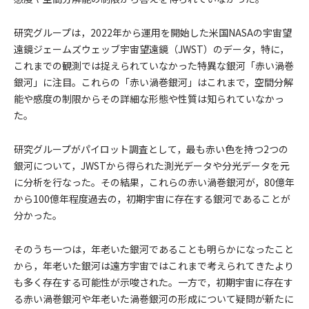
研究グループは，2022年から運用を開始した米国NASAの宇宙望
遠鏡ジェームズウェッブ宇宙望遠鏡（JWST）のデータ，特に，
これまでの観測では捉えられていなかった特異な銀河「赤い渦巻
銀河」に注目。これらの「赤い渦巻銀河」はこれまで，空間分解
能や感度の制限からその詳細な形態や性質は知られていなかっ
た。
研究グループがパイロット調査として，最も赤い色を持つ2つの
銀河について，JWSTから得られた測光データや分光データを元
に分析を行なった。その結果，これらの赤い渦巻銀河が，80億年
から100億年程度過去の，初期宇宙に存在する銀河であることが
分かった。
そのうち一つは，年老いた銀河であることも明らかになったこと
から，年老いた銀河は遠方宇宙ではこれまで考えられてきたより
も多く存在する可能性が示唆された。一方で，初期宇宙に存在す
る赤い渦巻銀河や年老いた渦巻銀河の形成について疑問が新たに