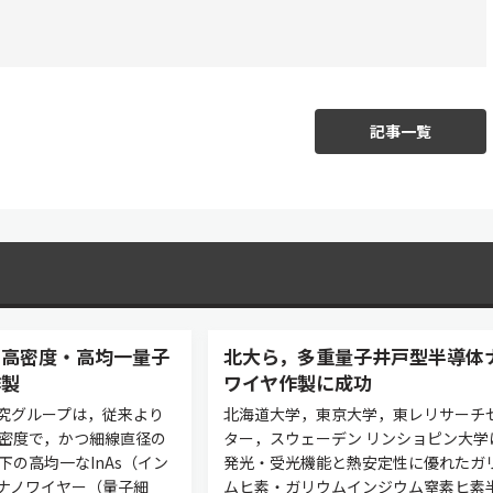
記事一覧
に高密度・高均一量子
北大ら，多重量子井戸型半導体
作製
ワイヤ作製に成功
究グループは，従来より
北海道大学，東京大学，東レリサーチ
い密度で，かつ細線直径の
ター，スウェーデン リンショピン大学
下の高均一なInAs（イン
発光・受光機能と熱安定性に優れたガ
ナノワイヤー（量子細
ムヒ素・ガリウムインジウム窒素ヒ素