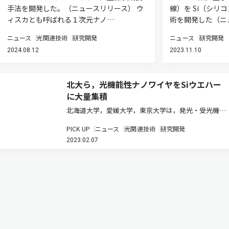
手法を開発した。（ニュースリリース） ウ
線）を Si（シリ
ィスカとも呼ばれる１次元ナノ…
術を開発した（ニ
ニュース
光関連技術
研究開発
ニュース
研究開発
2024.08.12
2023.11.10
北大ら，光機能性ナノワイヤをSiウエハー
に大量集積
北海道大学，愛媛大学，東京大学は，発光・受光機能
に優れたガリウムヒ素系半導体ナノワイヤをシリコン
PICK UP
ニュース
光関連技術
研究開発
ウエハー全面に大容量で集積することに成功した（ニ
2023.02.07
ュースリリース）。 III-V族化合物半導体とシリコンエ
レクトロニクスとの統…