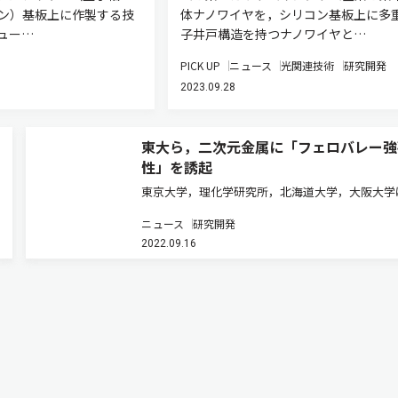
コン）基板上に作製する技
体ナノワイヤを，シリコン基板上に多
ュー…
子井戸構造を持つナノワイヤと…
PICK UP
ニュース
光関連技術
研究開発
2023.09.28
東大ら，二次元金属に「フェロバレー強
性」を誘起
東京大学，理化学研究所，北海道大学，大阪大学
原子層数層からなる二次元金属NbSe2と二次元
ニュース
研究開発
体V5Se8を重ねた磁性ファンデルワールス（vdW
2022.09.16
テロ構造を作製することに成功し，実験と理論の
から，このヘテロ構…