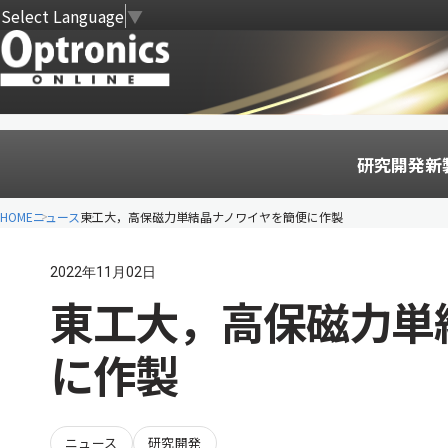
Select Language
▼
研究開発
新
HOME
ニュース
東工大，高保磁力単結晶ナノワイヤを簡便に作製
2022年11月02日
東工大，高保磁力単
に作製
ニュース
研究開発