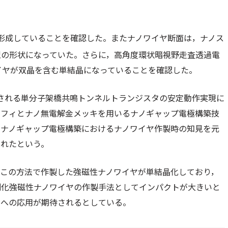
形成していることを確認した。またナノワイヤ断面は，ナノス
型の形状になっていた。さらに，高角度環状暗視野走査透過電
ノワイヤが双晶を含む単結晶になっていることを確認した。
される単分子架橋共鳴トンネルトランジスタの安定動作実現に
ラフィとナノ無電解金メッキを用いるナノギャップ電極構築技
のナノギャップ電極構築におけるナノワイヤ作製時の知見を元
されたという。
，この方法で作製した強磁性ナノワイヤが単結晶化しており，
規則化強磁性ナノワイヤの作製手法としてインパクトが大きいと
途への応用が期待されるとしている。