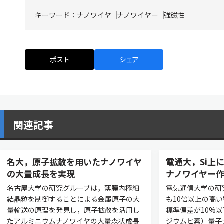
キーワード：
ナノワイヤ
ナノワイヤー
強磁性
ポスト
シェア
関連記事
名大，原子拡散を用いたナノワイヤ
電通大，Si上
の大量成長を実現
ナノワイヤー
名古屋大学の研究グループは，薄膜内極細
電気通信大学の研
結晶粒を制御することによる金属原子の大
も10倍以上の高
量輸送の原理を発見し，原子拡散を活用し
標準偏差が10%以
たアルミニウムナノワイヤの大量森状成長
ジウムヒ素）量子