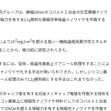
究グループは，線幅30nmのコバルトと白金の交互積層ナノワ
磁力を有するL1
規則化強磁性単結晶ナノワイヤを作製する
0
7
3
より10
erg/cm
を超える高い一軸結晶磁気異方性エネルギ
有することから，精力的に研究されてきた。
するには，従来，結晶性基板上でアニール処理をすることによ
てナノワイヤ化する手法が用いられてきた。しかしシリコン基
ール処理のみでL1
規則相とする手法はこれまでなかった。
0
下のギャップ長を有する白金ナノギャップ電極を作製する技術を
リコン基板上に強磁性ナノワイヤ材料としてのコバルトと白金
で10kOeを超える保磁力を有する強磁性ナノワイヤを作製す