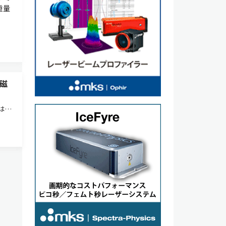
重量
磁
は，
強磁性
）ヘ
比較