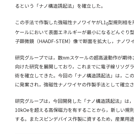
るという「ナノ構造誘起法」を確立した。
この手法で作製した強磁性ナノワイヤがL1
型規則相を
0
ケールにおいて表面エネルギーが最小になるどんぐり
子顕微鏡（HAADF-STEM）像で断面を拡大し，ナ
研究グループでは，数nmスケールの超高速動作が期待
向けた研究を展開しており，これまでに電子線リソグ
術を確立してきた。今回の「ナノ構造誘起法」は，こ
に発案され，強磁性ナノワイヤの作製手法として確立
研究グループは，今回開発した「ナノ構造誘起法」は
10kOeを超える高保磁力を有することから，新しい
する。またスピンデバイス作製に資するため，産業用