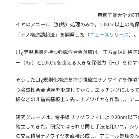
東京工業大学の研
イヤのアニール（加熱）処理のみで，10kOe以上の高保
「ナノ構造誘起法」を開発した（
ニュースリリース
）。
L1
型規則相を持つ強磁性合金薄膜は，正方晶規則格子に
0
ー（Ku）と10kOeを超える大きな保磁力（Hc）を
そうしたL1
規則化構造を持つ強磁性ナノワイヤを作製
0
り強磁性合金薄膜を形成してから，エッチングによっ
板などの非晶質基板上に先にナノワイヤを作製し，アニ
研究グループは，電子線リソグラフィにより20nm以
確立してきた。研究ではそれと同じ手法を用いて，シ
の交互積層ナノワイヤを直接形成し，アニール処理のみ