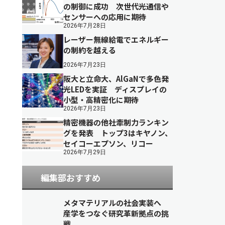
の制御に成功 次世代光通信や
センサーへの応用に期待
2026年7月28日
レーザー無線給電でエネルギー
の制約を越える
2026年7月23日
阪大と立命大、AlGaNで多色発
光LEDを実証 ディスプレイの
小型・高精密化に期待
2026年7月23日
精密機器の他社牽制力ランキン
グを発表 トップ3はキヤノン、
セイコーエプソン、リコー
2026年7月29日
編集部おすすめ
メタマテリアルの社会実装へ
産学をつなぐ研究革新拠点の挑
戦