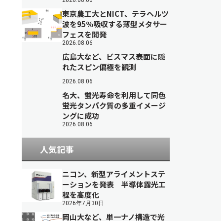
2026.08.06
東京農工大とNICT、テラヘルツ
波を95％吸収する薄型メタサー
フェスを開発
2026.08.06
広島大など、ビスマス表面に隠
れたスピン偏極を観測
2026.08.06
名大、蛍光寿命を利用して同色
蛍光タンパク質の多重イメージ
ングに成功
2026.08.06
人気記事
ニコン、新型アライメントステ
ーションを発表 半導体露光工
程を高度化
2026年7月30日
岡山大など、単一ナノ構造で光