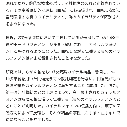
現れであり，静的な物体のパリティ対称性の破れと定義されてい
る。その定義は動的な運動（回転）にも拡張され，回転しながら
空間伝播する真のカイラリティと，偽のカイラリティが区別され
るようになった。
最近，2次元系物質において回転しているが伝播していない原子
運動モード（フォノン）が予測・観測され，「カイラルフォノ
ン」と呼ばれるようになった。回転しながら伝播する真のカイラ
ルフォノンはいまだ観測されたことはなかった。
研究では，らせん軸をもつ3次元系カイラル結晶に着目し，α-
HgS結晶を用いた円偏光ラマン散乱測定を行ない，円偏光がもつ
角運動量をカイラルフォノンに転写することに成功した。また，
第一原理計算結果との比較によって，今回観測されたカイラルフ
ォノンはらせん軸に沿って伝播する（真のカイラルフォノンであ
る）ことが判明した。カイラルフォノンの伝播方向は，原子の回
転方向によって反転し，それが結晶の掌性（右手系・左手系）で
逆になることを見出した。