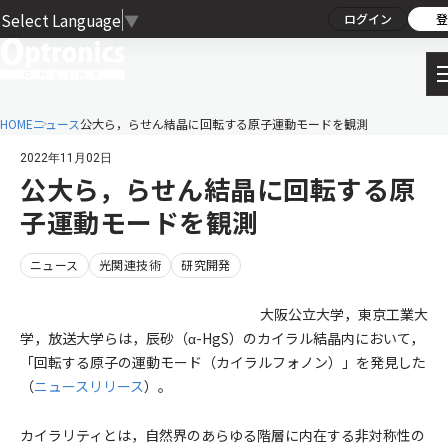
Select Language
▼
ログイン
登
HOME
ニュース
公大ら，らせん結晶に回転する原子運動モードを観測
2022年11月02日
公大ら，らせん結晶に回転する原
子運動モードを観測
ニュース
光関連技術
研究開発
大阪公立大学，東京工業大
学，放送大学らは，辰砂（α-HgS）のカイラル結晶内において，
「回転する原子の運動モード（カイラルフォノン）」を発見した
（
ニュースリリース
）。
カイラリティとは，自然界のあらゆる階層に内在する非対称性の