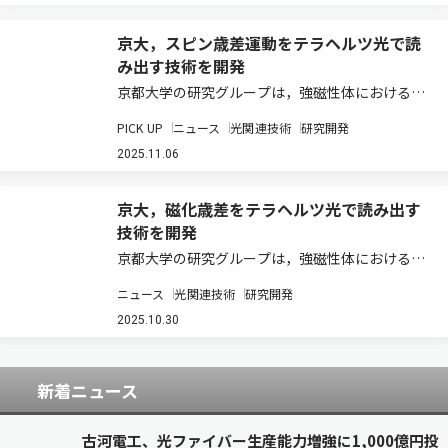
京大，スピン歳差運動をテラヘルツ光で読
み出す技術を開発
京都大学の研究グループは，強磁性体におけるス
ピン（磁化）歳差運動の情報を，テラヘルツ
PICK UP
ニュース
光関連技術
研究開発
（THz）光の偏光回転として直接読み出すことに
成功した（ニュースリリース）。 近年，情報処理
2025.11.06
技術の高速化と省電力化を目指し，電子のスピ
ン…
京大，磁化歳差をテラヘルツ光で読み出す
技術を開発
京都大学の研究グループは，強磁性体におけるス
ピン（磁化）歳差運動の情報を，テラヘルツ
ニュース
光関連技術
研究開発
（THz）光の偏光回転として直接読み出すことに
成功した（ニュースリリース）。 従来，磁化の超
2025.10.30
高速ダイナミクスの検出には，磁気光学効果や
T…
新着ニュース
古河電工、光ファイバー生産能力増強に1,000億円投