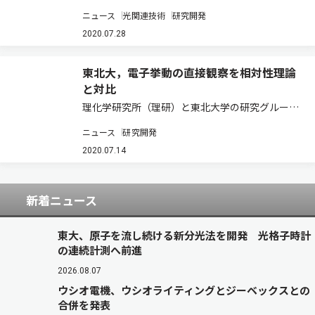
対称性に着目することにより，時間結晶の新たな
ニュース
光関連技術
研究開発
生成メカニズムを発見した（ニュースリリー
ス）。 原子が空間内で規則的に配列した氷や金属
2020.07.28
などの結晶は，空間の並進対称性が自発的に破れ
た…
東北大，電子挙動の直接観察を相対性理論
と対比
理化学研究所（理研）と東北大学の研究グループ
は，電子の波動性を利用した「電子線ホログラフ
ニュース
研究開発
ィー」技術を発展させ，各種の絶縁材料表面にお
ける電荷の移動を電場の乱れから，またスピン偏
2020.07.14
極の様子を磁束の変化から直接観察することに
初…
新着ニュース
東大、原子を流し続ける新分光法を開発 光格子時計
の連続計測へ前進
2026.08.07
ウシオ電機、ウシオライティングとジーベックスとの
合併を発表