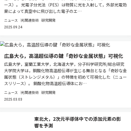
ース）。 光電子分光法（PES）は物質に光を入射して，外部光電効
果によって真空中に飛び出した電子のエ…
ニュース
光関連技術
研究開発
2025.09.24
広島大ら，高温超伝導の鍵「奇妙な金属状態」可視化
広島大学，室蘭工業大学，北海道大学，分子科学研究所/総合研究
大学院大学は，銅酸化物高温超伝導が生じる舞台となる「奇妙な金
属状態（ストレンジメタル）」の特徴を初めて可視化した（ニュー
スリリース）。 銅酸化物高温超伝導体にお…
ニュース
光関連技術
研究開発
2025.03.03
東北大，2次元半導体中での添加元素の影
響を予測