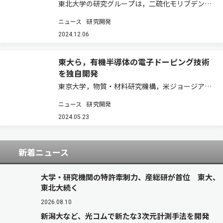
東北大学の研究グループは，二硫化モリブデンに
27種類の元素を導入した際の安定な原子構造や電
ニュース
研究開発
気特性を，密度汎関数理論に基づく精緻な計算機
シミュレーションにより明らかにした（ニュース
2024.12.06
リリース）。 単層が原子3個分の厚さから成…
東大ら，有機半導体の電子ドーピング技術
を独自開発
東京大学，物質・材料研究機構，米ジョージア工
科大学，米コロラド大学は，還元剤と分子性カチ
ニュース
研究開発
オンが協奏的に作用する独自の電子ドーピング技
術を開発した（ニュースリリース）。 有機半導体
2024.05.23
はインクジェットなどの低コスト印刷によって…
新着ニュース
大学・研究機関の特許牽制力、産総研が首位 東大、
東北大続く
2026.08.10
新潟大など、光コムで新たな3次元計測手法を開発