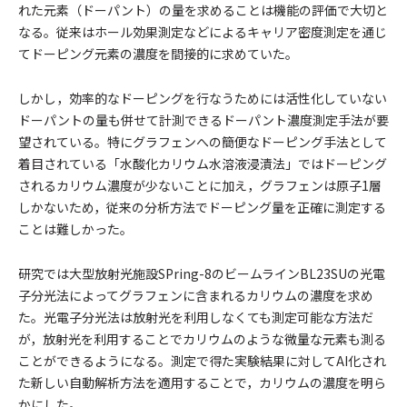
れた元素（ドーパント）の量を求めることは機能の評価で大切と
なる。従来はホール効果測定などによるキャリア密度測定を通じ
てドーピング元素の濃度を間接的に求めていた。
しかし，効率的なドーピングを行なうためには活性化していない
ドーパントの量も併せて計測できるドーパント濃度測定手法が要
望されている。特にグラフェンへの簡便なドーピング手法として
着目されている「水酸化カリウム水溶液浸漬法」ではドーピング
されるカリウム濃度が少ないことに加え，グラフェンは原子1層
しかないため，従来の分析方法でドーピング量を正確に測定する
ことは難しかった。
研究では大型放射光施設SPring-8のビームラインBL23SUの光電
子分光法によってグラフェンに含まれるカリウムの濃度を求め
た。光電子分光法は放射光を利用しなくても測定可能な方法だ
が，放射光を利用することでカリウムのような微量な元素も測る
ことができるようになる。測定で得た実験結果に対してAI化され
た新しい自動解析方法を適用することで，カリウムの濃度を明ら
かにした。