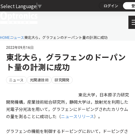
Select Language
▼
ログイン
登
HOME
ニュース
東北大ら，グラフェンのドーパント量の計測に成功
2022年09月16日
東北大ら，グラフェンのドーパン
ト量の計測に成功
ニュース
光関連技術
研究開発
東北大学，日本原子力研究
開発機構，産業技術総合研究所，静岡大学は，放射光を利用した
光電子分光法を用いて，グラフェンにドーピングされたカリウム
の量を測ることに成功した（
ニュースリリース
）。
グラフェンの機能を制御するドーピングにおいて，ドーピングさ