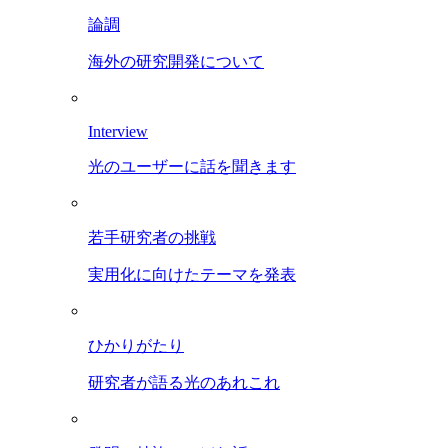
論調
海外の研究開発について
Interview
光のユーザーに話を聞きます
若手研究者の挑戦
実用化に向けたテーマを発表
ひかりがたり
研究者が語る光のあれこれ