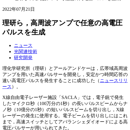
2022年07月21日
理研ら，高周波アンプで任意の高電圧
パルスを生成
ニュース
光関連技術
研究開発
理化学研究所（理研）とアールアンドケーは，広帯域高周波
アンプを用いた高速パルサーを開発し，安定かつ時間応答の
速い高電圧パルスを発生することに成功した（
ニュースリリ
ース
）。
X線自由電子レーザー施設「SACLA」では，電子銃で発生
したマイクロ秒（100万分の1秒）の長いパルスビームからナ
ノ秒（10億分の1秒）の短いパルスビームを切り出し，X線
レーザーの発生に使用する。電子ビームを切り出しにはこれ
まで，高速スイッチとしてアバランシェダイオードによる高
電圧パルサーが用いられてきた。