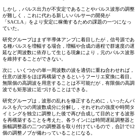
しかし，パルス出力が不安定であることやパルス波形の調整
が難しく，これに代わる新しいパルサーの開発が
「SACLA」をより安定に稼働するための課題の一つになっ
ていた。
研究グループはまず半導体アンプに着目したが，信号源であ
る種パルスを増幅する場合，増幅や合成の過程で群速度の遅
延など周波数に依存して生じる現象により，元のパルス波形
を維持することができない。
次に，いくつかの単一周波数の波を適切に重ね合わせれば，
任意の波形をほぼ再構築できるというフーリエ変換に着目。
無限個の高調波を用意することは不可能だが，有限個の高調
波でも矩形波に近づけることはできる。
研究グループは，波形の乱れを修正するために，いったんパ
ルスを六つの周波数成分に分解し，それぞれの強度や時間タ
イミングを独立に調整した後で再び合成して目的とする波形
を再構築することを考えた。各ラインには時間遅延調整器と
振幅調整器の二つの調整器を取り付けているので，合計で12
個の調整ノブが備わっていることになる。