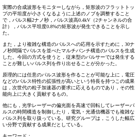
実際の合成波形をモニターしながら，矩形波のフラットトッ
プの平坦度が小さくなるように上述のノブを調整すること
で，パルス幅2ナノ秒，パルス波高0.4kV（2チャンネルの合
計），パルス平坦度0.8%の矩形波が発生できることを示し
た。
また，より複雑な構造のパルスへの応用を示すために，30ナ
ノ秒間隔でパルスを並べたマルチバンチ構造のパルスを生成
した。今回の方式を使うと，従来型のパルサーでは発生する
ことが難しいパルス列を作り出せることが分かった。
原理的には任意のパルス波形を作ることが可能な上に，電圧
などのパルス特性の拡張性が高いという特長を持つこの成果
は，次世代の粒子加速器の要求に応えるものであり，その性
能向上に大きく貢献するもの。
他にも，光学レーザーの偏光面を高速で回転してレーザーパ
ルスの時間構造を制御したり，電気・光通信機器でも複雑な
パルス列を取り扱っている。研究グループは，こうした幅広
い分野で貢献する成果だとしている。
キーワード：