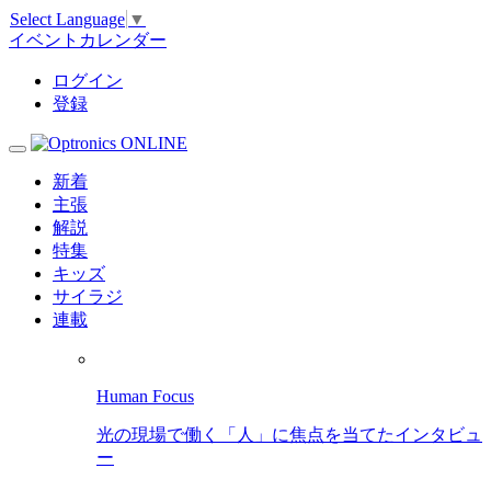
Select Language
▼
イベントカレンダー
ログイン
登録
新着
主張
解説
特集
キッズ
サイラジ
連載
Human Focus
光の現場で働く「人」に焦点を当てたインタビュ
ー