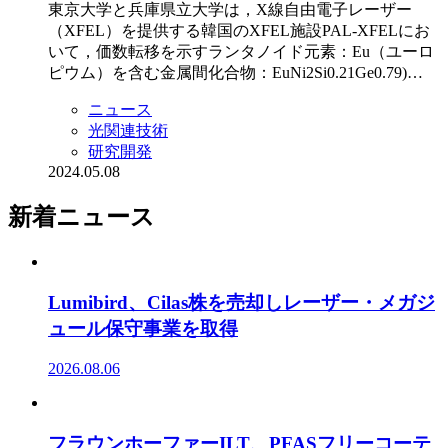
東京大学と兵庫県立大学は，X線自由電子レーザー
（XFEL）を提供する韓国のXFEL施設PAL-XFELにお
いて，価数転移を示すランタノイド元素：Eu（ユーロ
ピウム）を含む金属間化合物：EuNi2Si0.21Ge0.79)…
ニュース
光関連技術
研究開発
2024.05.08
新着ニュース
Lumibird、Cilas株を売却しレーザー・メガジ
ュール保守事業を取得
2026.08.06
フラウンホーファーILT、PFASフリーコーテ