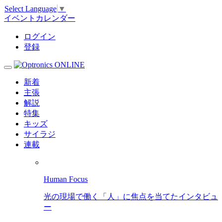
Select Language
▼
イベントカレンダー
ログイン
登録
新着
主張
解説
特集
キッズ
サイラジ
連載
Human Focus
光の現場で働く「人」に焦点を当てたインタビュ
ー