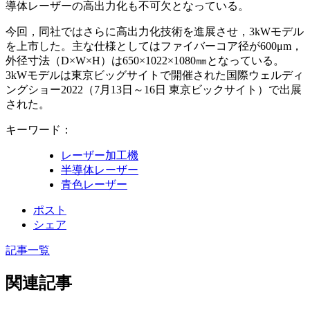
導体レーザーの高出力化も不可欠となっている。
今回，同社ではさらに高出力化技術を進展させ，3kWモデル
を上市した。主な仕様としてはファイバーコア径が600μm，
外径寸法（D×W×H）は650×1022×1080㎜となっている。
3kWモデルは東京ビッグサイトで開催された国際ウェルディ
ングショー2022（7月13日～16日 東京ビックサイト）で出展
された。
キーワード：
レーザー加工機
半導体レーザー
青色レーザー
ポスト
シェア
記事一覧
関連記事