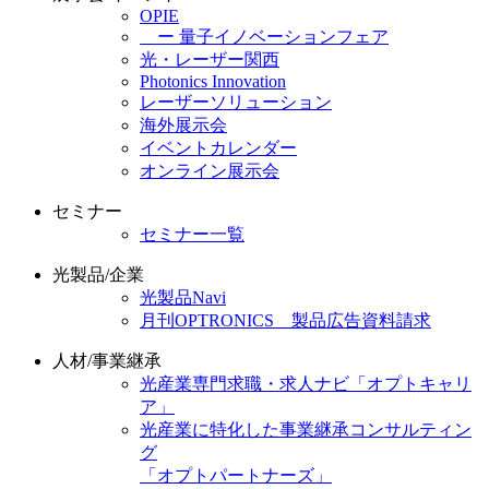
OPIE
ー 量子イノベーションフェア
光・レーザー関西
Photonics Innovation
レーザーソリューション
海外展示会
イベントカレンダー
オンライン展示会
セミナー
セミナー一覧
光製品/企業
光製品Navi
月刊OPTRONICS 製品広告資料請求
人材/事業継承
光産業専門求職・求人ナビ「オプトキャリ
ア」
光産業に特化した事業継承コンサルティン
グ
「オプトパートナーズ」