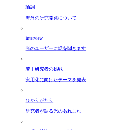
論調
海外の研究開発について
Interview
光のユーザーに話を聞きます
若手研究者の挑戦
実用化に向けたテーマを発表
ひかりがたり
研究者が語る光のあれこれ