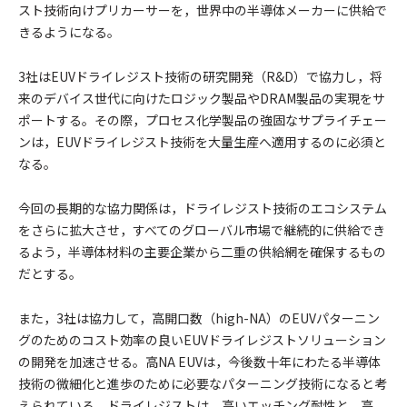
スト技術向けプリカーサーを，世界中の半導体メーカーに供給で
きるようになる。
3社はEUVドライレジスト技術の研究開発（R&D）で協力し，将
来のデバイス世代に向けたロジック製品やDRAM製品の実現をサ
ポートする。その際，プロセス化学製品の強固なサプライチェー
ンは，EUVドライレジスト技術を大量生産へ適用するのに必須と
なる。
今回の長期的な協力関係は，ドライレジスト技術のエコシステム
をさらに拡大させ，すべてのグローバル市場で継続的に供給でき
るよう，半導体材料の主要企業から二重の供給網を確保するもの
だとする。
また，3社は協力して，高開口数（high-NA）のEUVパターニン
グのためのコスト効率の良いEUVドライレジストソリューション
の開発を加速させる。高NA EUVは，今後数十年にわたる半導体
技術の微細化と進歩のために必要なパターニング技術になると考
えられている。ドライレジストは，高いエッチング耐性と，高