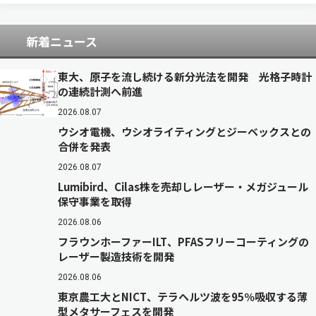
ス）。 同表彰は、社会経済や国民生活の発展に寄
与…
新着ニュース
東大、原子を流し続ける新分光法を開発 光格子時計
の連続計測へ前進
2026.08.07
ウシオ電機、ウシオライティングとジーベックスとの
合併を発表
2026.08.07
Lumibird、Cilas株を売却しレーザー・メガジュール
保守事業を取得
2026.08.06
フラウンホーファーILT、PFASフリーコーティングの
レーザー製造技術を開発
2026.08.06
東京農工大とNICT、テラヘルツ波を95％吸収する薄
型メタサーフェスを開発