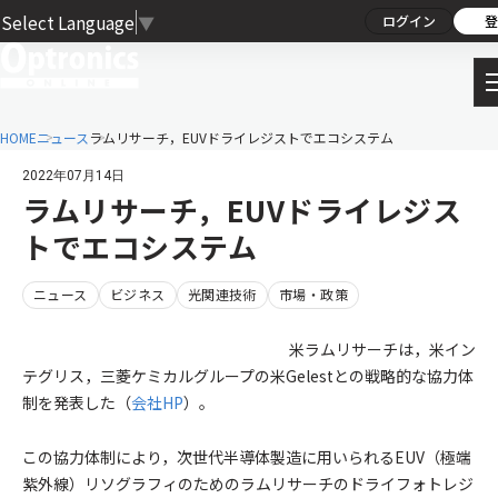
Select Language
▼
ログイン
登
HOME
ニュース
ラムリサーチ，EUVドライレジストでエコシステム
2022年07月14日
ラムリサーチ，EUVドライレジス
トでエコシステム
ニュース
ビジネス
光関連技術
市場・政策
米ラムリサーチは，米イン
テグリス，三菱ケミカルグループの米Gelestとの戦略的な協力体
制を発表した（
会社HP
）。
この協力体制により，次世代半導体製造に用いられるEUV（極端
紫外線）リソグラフィのためのラムリサーチのドライフォトレジ