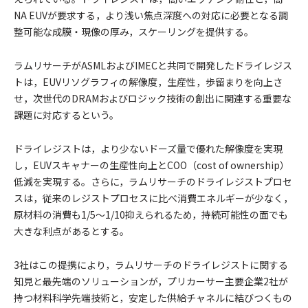
NA EUVが要求する，より浅い焦点深度への対応に必要となる調
整可能な成膜・現像の厚み，スケーリングを提供する。
ラムリサーチがASMLおよびIMECと共同で開発したドライレジス
トは，EUVリソグラフィの解像度，生産性，歩留まりを向上さ
せ，次世代のDRAMおよびロジック技術の創出に関連する重要な
課題に対応するという。
ドライレジストは，より少ないドーズ量で優れた解像度を実現
し，EUVスキャナーの生産性向上とCOO（cost of ownership）
低減を実現する。さらに，ラムリサーチのドライレジストプロセ
スは，従来のレジストプロセスに比べ消費エネルギーが少なく，
原材料の消費も1/5～1/10抑えられるため，持続可能性の面でも
大きな利点があるとする。
3社はこの提携により，ラムリサーチのドライレジストに関する
知見と最先端のソリューションが，プリカーサー主要企業2社が
持つ材料科学先端技術と，安定した供給チャネルに結びつくもの