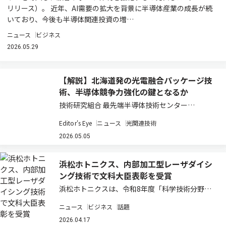
リリース）。 近年、AI需要の拡大を背景に半導体産業の成長が続
いており、今後も半導体関連投資の増…
ニュース
ビジネス
2026.05.29
【解説】北海道発の光電融合パッケージ技
術、半導体競争力強化の鍵となるか
技術研究組合 最先端半導体技術センター
（LSTC）が進める光電融合型パッケージ技術の
Editor's Eye
ニュース
光関連技術
研究開発は、日本の半導体戦略において重要な転
換点を示している。ポスト5G時代におけるデー
2026.05.05
タ通信量の爆発的増大と電力消費の課題に対し、
電気…
浜松ホトニクス、内部加工型レーザダイシ
ング技術で文科大臣表彰を受賞
浜松ホトニクスは、令和8年度「科学技術分野の
文部科学大臣表彰（科学技術賞・開発部門）」に
ニュース
ビジネス
話題
おいて、「内部加工型レーザダイシング技術の開
発」で受賞したと発表した（ニュースリリー
2026.04.17