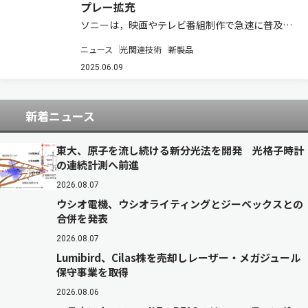
プレー拡充
ソニーは，映画やテレビ番組制作で急速に普及し
ているバーチャルプロダクション向けLEDディス
ニュース
光関連技術
新製品
プレーの新シリーズ「Crystal（クリスタル）
LED CAPRI（カプリ）」を発売すると発表した
2025.06.09
（ニュースリリース）。発売時期…
新着ニュース
東大、原子を流し続ける新分光法を開発 光格子時計
の連続計測へ前進
2026.08.07
ウシオ電機、ウシオライティングとジーベックスとの
合併を発表
2026.08.07
Lumibird、Cilas株を売却しレーザー・メガジュール
保守事業を取得
2026.08.06