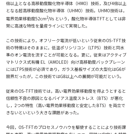
倍以上となる高移動度酸化物半導体（HMO）技術，及び4倍以上
となる超高移動度酸化物半導体（UHMO）技術。UHMO技術は，
2
電界効果移動度52cm
/Vs という，酸化物半導体TFTとしては非
常に高速な特性を量産ラインにて実現した。
この技術により，オフリーク電流が低いという従来のOS-TFT技
術の特徴はそのままに，低温ポリシリコン（LTPS）技術と同水
準のオン電流を流すことが可能となる。更に，従来はアクティブ
マトリクス式有機 EL（AMOLED）向け高移動度バックプレーン
にはLTPS技術が必須であり，ガラス基板サイズの大型化はG6が
限界だったが，この技術ではG8以上への展開が可能だという。
従来のOS-TFT技術では，高い電界効果移動度を得ようとすると
信頼性不良の原因となるバイアス温度ストレス（BTS）が悪化
し，2つの特性（高い電界効果移動度と安定したBTS）を両立で
きないといという大きな課題があった。
今回，OS-TFTのプロセスノウハウを駆使することにより技術課