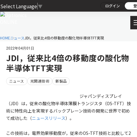
Select Language
▼
ログイン
登
HOME
ニュース
JDI，従来比4倍の移動度の酸化物半導体TFT実現
2022年04月01日
JDI，従来比4倍の移動度の酸化物
半導体TFT実現
ニュース
光関連技術
新製品
ジャパンディスプレイ
（JDI）は，従来の酸化物半導体薄膜トランジスタ（OS-TFT）技
術に特性向上を実現するバックプレーン技術の開発に世界で初め
て成功した（
ニュースリリース
）。
この技術は，電界効果移動度が，従来のOS-TFT技術と比較して2