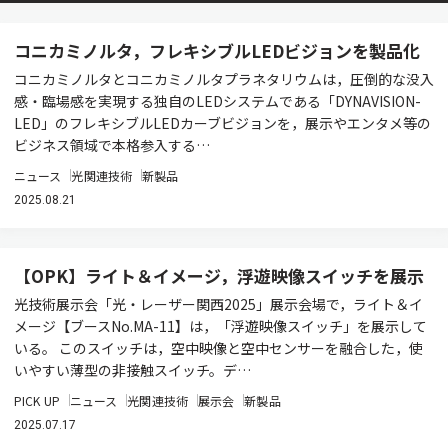
コニカミノルタ，フレキシブルLEDビジョンを製品化
コニカミノルタとコニカミノルタプラネタリウムは，圧倒的な没入
感・臨場感を実現する独自のLEDシステムである「DYNAVISION-
LED」のフレキシブルLEDカーブビジョンを，展示やエンタメ等の
ビジネス領域で本格参入する…
ニュース
光関連技術
新製品
2025.08.21
【OPK】ライト＆イメージ，浮遊映像スイッチを展示
光技術展示会「光・レーザー関西2025」展示会場で，ライト＆イ
メージ【ブースNo.MA-11】は，「浮遊映像スイッチ」を展示して
いる。 このスイッチは，空中映像と空中センサーを融合した，使
いやすい薄型の非接触スイッチ。デ…
PICK UP
ニュース
光関連技術
展示会
新製品
2025.07.17