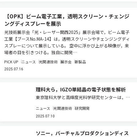
【OPK】ビーム電子工業，透明スクリーン・チェンジ
ングディスプレーを展示
光技術展示会「光・レーザー関西2025」展示会場で，ビーム電子
工業【ブースNo.MA-14】は，透明スクリーンやチェンジングディ
スプレーについて展示している。 空中に浮かび上がる映像が，来
場者の目を引きつける。独自に開発…
PICK UP
ニュース
光関連技術
展示会
新製品
2025.07.16
理科大ら，IGZO単結晶の電子状態を解析
東京理科大学と高輝度光科学研究センターは，硬
X線光電子分光法（HAXPES）により，
ニュース
光関連技術
研究開発
InGaZnO4（IGZO）単結晶の電子状態を解析し，
結晶中の酸素欠陥がIn原子の周囲に偏って存在し
2025.07.10
ていることを明らかにした（ニュースリ…
ソニー，バーチャルプロダクションディス