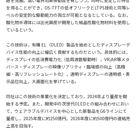
題を克服。高い電界効果移動度を有しつつ，同時に安定した特性
を得ることができ，OS-TFTの低オフリークとLTPS技術と同等レ
ベルの安定的な駆動能力の両立が可能となるとしている。なお，
酸化物半導体には出光興産が開発した結晶性酸化物材料を使用し
ているという。
この技術は，有機 EL（OLED）製品を始めとしたディスプレーデ
バイス性能の向上に幅広く貢献するものだという。具体的には，
ディスプレイの低消費電力化（低周波数駆動時），VR/AR等メタ
バース・ディスプレーの映像リアリティ・臨場感の向上（高精
細・高リフレッシュレート化），透明ディスプレーの透明感・表
示品位向上，大画面化を挙げている。
同社はこの技術の事業化を決定しており，2024年より量産を開
始する予定。また，開発中の次世代OLEDとの組み合わせにおい
て，ウェアラブルデバイスを中心とした新製品をG6ラインにて
量産し，2025年度に約250億円，2026年度に約500億円の連結売
上高を目指す。