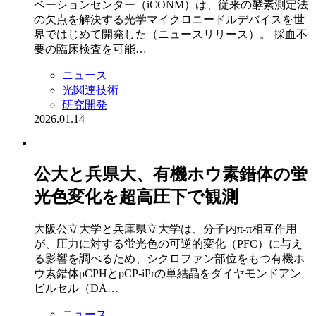
ベーションセンター（iCONM）は、従来の酵素測定法
の欠点を解決する光学マイクロニードルデバイスを世
界ではじめて開発した（ニュースリリース）。 採血不
要の臨床検査を可能…
ニュース
光関連技術
研究開発
2026.01.14
公大と兵県大、有機ホウ素錯体の蛍
光色変化を超高圧下で観測
大阪公立大学と兵庫県立大学は、分子内π-π相互作用
が、圧力に対する蛍光色の可逆的変化（PFC）に与え
る影響を調べるため、シクロファン部位をもつ有機ホ
ウ素錯体pCPHとpCP-iPrの単結晶をダイヤモンドアン
ビルセル（DA…
ニュース