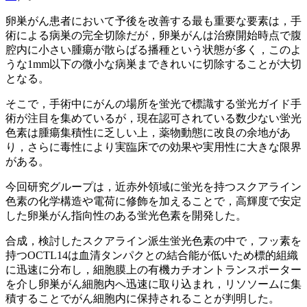
卵巣がん患者において予後を改善する最も重要な要素は，手
術による病巣の完全切除だが，卵巣がんは治療開始時点で腹
腔内に小さい腫瘍が散らばる播種という状態が多く，このよ
うな1mm以下の微小な病巣まできれいに切除することが大切
となる。
そこで，手術中にがんの場所を蛍光で標識する蛍光ガイド手
術が注目を集めているが，現在認可されている数少ない蛍光
色素は腫瘍集積性に乏しい上，薬物動態に改良の余地があ
り，さらに毒性により実臨床での効果や実用性に大きな限界
がある。
今回研究グループは，近赤外領域に蛍光を持つスクアライン
色素の化学構造や電荷に修飾を加えることで，高輝度で安定
した卵巣がん指向性のある蛍光色素を開発した。
合成，検討したスクアライン派生蛍光色素の中で，フッ素を
持つOCTL14は血清タンパクとの結合能が低いため標的組織
に迅速に分布し，細胞膜上の有機カチオントランスポーター
を介し卵巣がん細胞内へ迅速に取り込まれ，リソソームに集
積することでがん細胞内に保持されることが判明した。