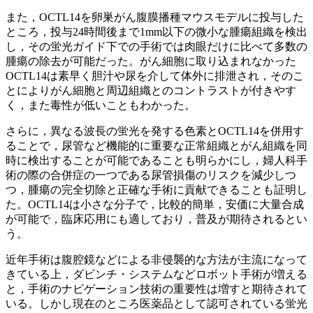
また，OCTL14を卵巣がん腹膜播種マウスモデルに投与した
ところ，投与24時間後まで1mm以下の微小な腫瘍組織を検出
し，その蛍光ガイド下での手術では肉眼だけに比べて多数の
腫瘍の除去が可能だった。がん細胞に取り込まれなかった
OCTL14は素早く胆汁や尿を介して体外に排泄され，そのこ
とによりがん細胞と周辺組織とのコントラストが付きやす
く，また毒性が低いこともわかった。
さらに，異なる波長の蛍光を発する色素とOCTL14を併用す
ることで，尿管など機能的に重要な正常組織とがん組織を同
時に検出することが可能であることも明らかにし，婦人科手
術の際の合併症の一つである尿管損傷のリスクを減少しつ
つ，腫瘍の完全切除と正確な手術に貢献できることも証明し
た。OCTL14は小さな分子で，比較的簡単，安価に大量合成
が可能で，臨床応用にも適しており，普及が期待されるとい
う。
近年手術は腹腔鏡などによる非侵襲的な方法が主流になって
きている上，ダビンチ・システムなどロボット手術が増える
と，手術のナビゲーション技術の重要性は増すと期待されて
いる。しかし現在のところ医薬品として認可されている蛍光