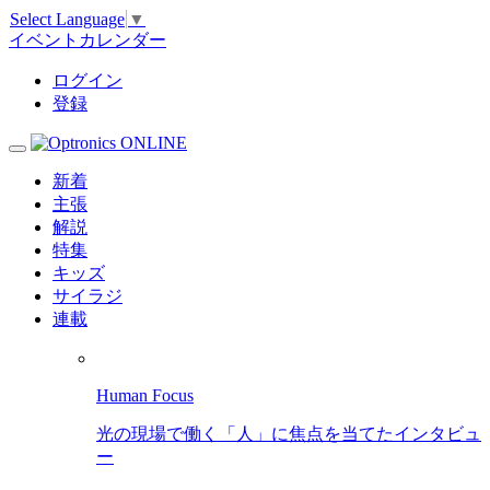
Select Language
▼
イベントカレンダー
ログイン
登録
新着
主張
解説
特集
キッズ
サイラジ
連載
Human Focus
光の現場で働く「人」に焦点を当てたインタビュ
ー