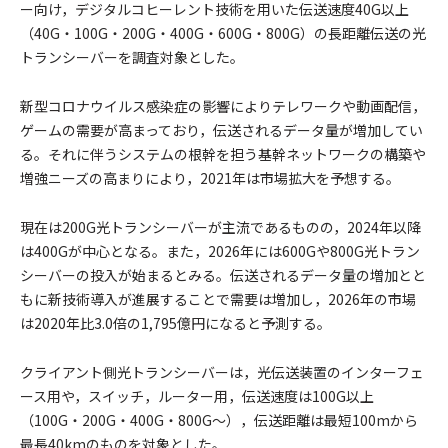
ー向け，デジタルコヒーレント技術を用いた伝送速度40G以上
（40G・100G・200G・400G・600G・800G）の長距離伝送の光
トランシーバーを調査対象とした。
新型コロナウイルス感染症の影響によりテレワークや動画配信，
ゲームの需要が高まっており，伝送されるデータ量が増加してい
る。それに伴うシステムの根幹を担う基幹ネットワークの構築や
増強ニーズの高まりにより，2021年は市場拡大を予想する。
現在は200G光トランシーバーが主流であるものの，2024年以降
は400Gが中心となる。また，2026年には600Gや800G光トラン
シーバーの投入が始まるとみる。伝送されるデータ量の増加とと
もに新技術導入が進展することで需要は増加し，2026年の市場
は2020年比3.0倍の1,795億円になると予測する。
クライアント側光トランシーバーは，光伝送装置のインターフェ
ース用や，スイッチ，ルーター用，伝送速度は100G以上
（100G・200G・400G・800G～），伝送距離は最短100mから
最長40kmのものを対象とした。