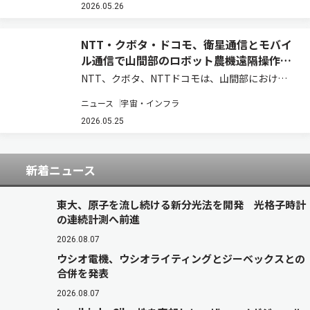
て通信用デジタル信号処理チップに搭載したと発
2026.05.26
表した。専用測定器を使わずに光ネットワーク…
NTT・クボタ・ドコモ、衛星通信とモバイ
ル通信で山間部のロボット農機遠隔操作を
実証
NTT、クボタ、NTTドコモは、山間部における
ロボット農機の遠隔操作・遠隔監視時の通信安定
ニュース
宇宙・インフラ
化と映像伝送の継続性を実現する共同実証実験を
実施し、モバイル通信と衛星通信を組み合わせた
2026.05.25
通信制御、および映像制御技術の有効性を確認…
新着ニュース
東大、原子を流し続ける新分光法を開発 光格子時計
の連続計測へ前進
2026.08.07
ウシオ電機、ウシオライティングとジーベックスとの
合併を発表
2026.08.07