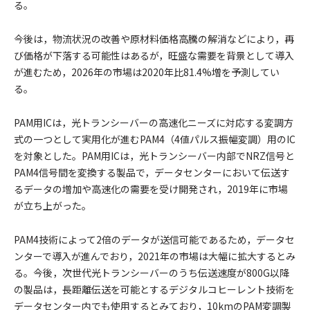
る。
今後は，物流状況の改善や原材料価格高騰の解消などにより，再
び価格が下落する可能性はあるが，旺盛な需要を背景として導入
が進むため，2026年の市場は2020年比81.4%増を予測してい
る。
PAM用ICは，光トランシーバーの高速化ニーズに対応する変調方
式の一つとして実用化が進むPAM4（4値パルス振幅変調）用のIC
を対象とした。PAM用ICは，光トランシーバー内部でNRZ信号と
PAM4信号間を変換する製品で，データセンターにおいて伝送す
るデータの増加や高速化の需要を受け開発され，2019年に市場
が立ち上がった。
PAM4技術によって2倍のデータが送信可能であるため，データセ
ンターで導入が進んでおり，2021年の市場は大幅に拡大するとみ
る。今後，次世代光トランシーバーのうち伝送速度が800G以降
の製品は，長距離伝送を可能とするデジタルコヒーレント技術を
データセンター内でも使用するとみており，10kmのPAM変調製