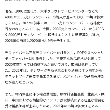
現在，100Gに加えて，大手クラウドサービスベンダーなどで
400Gや800G光トランシーバーの導入が進んでおり，市場は拡大
している。2022年前半には，800G光トランシーバーの規格化が
行なわれるとみている。今後，200G光トランシーバーから400G
や800G光トランシーバーへ移行するとともに新規導入も進み，
2026年の市場は2020年比4.4倍を予測する。
光ファイバーは石英光ファイバーを対象とし，POFやスペシャリ
ティファイバーは対象外とした。不安定な製品価格が影響して
2020年前半までは価格下落が続いており，市場は低迷してい
た。2021年は，テレワーク普及や巣ごもり消費に伴う前年から
のネットワーク需要の高まりを受け，光ファイバーの余剰在庫整
理が進んだという。
また，物流停止に伴う輸送費増加，原材料価格高騰，北南米・欧
州・中国における積極的なインフラ投資継続による旺盛な需要を
受け製品価格が上昇したため，2021年の市場は拡大するとみ