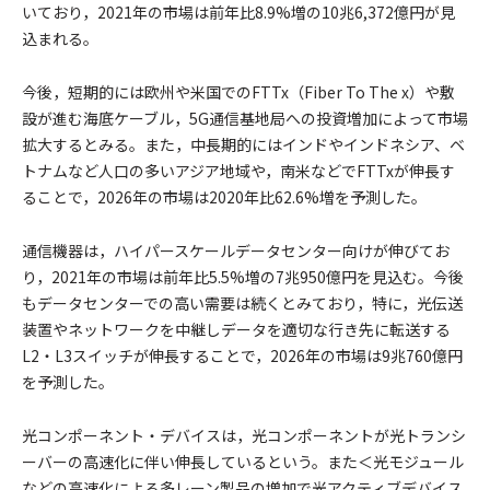
いており，2021年の市場は前年比8.9%増の10兆6,372億円が見
込まれる。
今後，短期的には欧州や米国でのFTTx（Fiber To The x）や敷
設が進む海底ケーブル，5G通信基地局への投資増加によって市場
拡大するとみる。また，中長期的にはインドやインドネシア、ベ
トナムなど人口の多いアジア地域や，南米などでFTTxが伸長す
ることで，2026年の市場は2020年比62.6%増を予測した。
通信機器は，ハイパースケールデータセンター向けが伸びてお
り，2021年の市場は前年比5.5%増の7兆950億円を見込む。今後
もデータセンターでの高い需要は続くとみており，特に，光伝送
装置やネットワークを中継しデータを適切な行き先に転送する
L2・L3スイッチが伸長することで，2026年の市場は9兆760億円
を予測した。
光コンポーネント・デバイスは，光コンポーネントが光トランシ
ーバーの高速化に伴い伸長しているという。また＜光モジュール
などの高速化による多レーン製品の増加で光アクティブデバイス