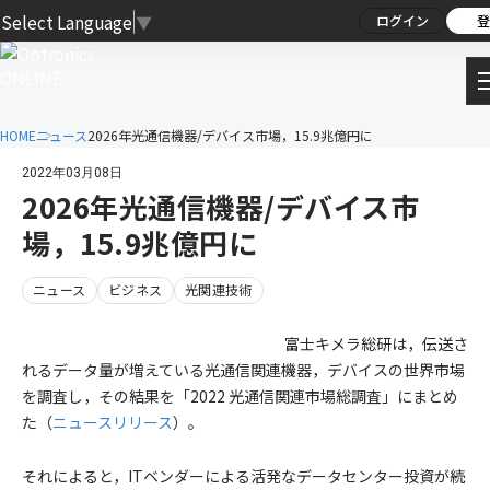
Select Language
▼
ログイン
登
HOME
ニュース
2026年光通信機器/デバイス市場，15.9兆億円に
2022年03月08日
2026年光通信機器/デバイス市
場，15.9兆億円に
ニュース
ビジネス
光関連技術
富士キメラ総研は，伝送さ
れるデータ量が増えている光通信関連機器，デバイスの世界市場
を調査し，その結果を「2022 光通信関連市場総調査」にまとめ
た（
ニュースリリース
）。
それによると，ITベンダーによる活発なデータセンター投資が続