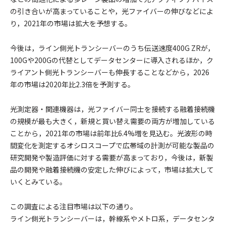
の引き合いが高まっていることや，光ファイバーの伸びなどによ
り，2021年の市場は拡大を予想する。
今後は，ライン側光トランシーバーのうち伝送速度400G ZRが，
100Gや200Gの代替としてデータセンターに導入されるほか，ク
ライアント側光トランシーバーも伸長することなどから，2026
年の市場は2020年比2.3倍を予測する。
光測定器・関連機器は，光ファイバー同士を接続する融着接続機
の規模が最も大きく，新規と買い替え需要の両方が増加している
ことから，2021年の市場は前年比6.4%増を見込む。光波形の時
間変化を測定するオシロスコープで広帯域の計測が可能な製品の
研究開発や製造評価に対する需要が高まっており，今後は，新製
品の開発や融着接続機の安定した伸びによって，市場は拡大して
いくとみている。
この調査による注目市場は以下の通り。
ライン側光トランシーバーは，幹線系やメトロ系，データセンタ