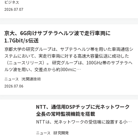
ビジネス
2026.07.07
京大、6G向けサブテラヘルツ波で走行車両に
1.7Gbit/s伝送
京都大学の研究グループは、サブテラヘルツ帯を用いた車両通信シ
ステムにおいて、実走行車両に対する高速大容量伝送に成功した
（ニュースリリース）。 研究グループは、100GHz帯のサブテラヘ
ルツ波を用い、交差点から約300mに…
ニュース
光関連技術
2026.07.06
NTT、通信用DSPチップに光ネットワーク
全長の常時監視機能を搭載
NTTは、光ネットワークの受信端に設置する小型
光トランシーバだけで、通信しながら光ネットワ
ニュース
研究開発
ーク全長の状態を可視化する機能を、世界で初め