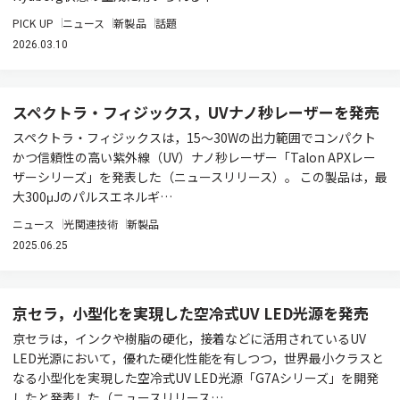
PICK UP
ニュース
新製品
話題
2026.03.10
スペクトラ・フィジックス，UVナノ秒レーザーを発売
スペクトラ・フィジックスは，15～30Wの出力範囲でコンパクト
かつ信頼性の高い紫外線（UV）ナノ秒レーザー「Talon APXレー
ザーシリーズ」を発表した（ニュースリリース）。 この製品は，最
大300μJのパルスエネルギ…
ニュース
光関連技術
新製品
2025.06.25
京セラ，小型化を実現した空冷式UV LED光源を発売
京セラは，インクや樹脂の硬化，接着などに活用されているUV
LED光源において，優れた硬化性能を有しつつ，世界最小クラスと
なる小型化を実現した空冷式UV LED光源「G7Aシリーズ」を開発
したと発表した（ニュースリリース…