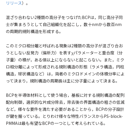
リリース
）。
混ざり合わない2種類の高分子をつなげたBCPは，同じ高分子同
士が集まろうとして自己組織化を起こし，数十nmから数百nm
の周期的規則構造を形成する。
このミクロ相分離と呼ばれる現象は2種類の高分子が混ざり合お
うとしない反発力（偏析力）を表すχパラメーターと重合度（分
子量）の積が，ある値以上にならないと起こらない。また，ミク
ロ相分離によって形成される規則構造の形態（ラメラ構造，円柱
構造，球状構造など）は，両者のミクロドメインの体積分率によ
って決まり，規則構造の周期長は主に分子量によって決まる。
BCPを半導体材料として使う場合，基板に対する規則構造の配列
配向制御，選択的な片成分除去，除去後の界面構造の粗さの低減
など，様々な要件を満たす必要があることから，BCPの分子設計
が鍵を握っている。とりわけ様々な特性バランスからPS-block-
PMMAは最も有望なBCPの一つとして考えられている。