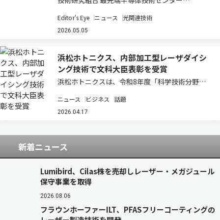
技術研究組合 最先端半導体技術センター
（LSTC）が進める光電融合型パッケージ技術の
Editor's Eye
ニュース
光関連技術
研究開発は、日本の半導体戦略において重要な転
換点を示している。ポスト5G時代におけるデー
2026.05.05
タ通信量の爆発的増大と電力消費の課題に対し、
電気…
浜松ホトニクス、内部加工型レーザダイシ
ング技術で文科大臣表彰を受賞
浜松ホトニクスは、令和8年度「科学技術分野の
文部科学大臣表彰（科学技術賞・開発部門）」に
ニュース
ビジネス
話題
おいて、「内部加工型レーザダイシング技術の開
発」で受賞したと発表した（ニュースリリー
2026.04.17
ス）。 同表彰は、社会経済や国民生活の発展に寄
与…
新着ニュース
Lumibird、Cilas株を売却しレーザー・メガジュール
保守事業を取得
2026.08.06
フラウンホーファーILT、PFASフリーコーティングの
レーザー製造技術を開発