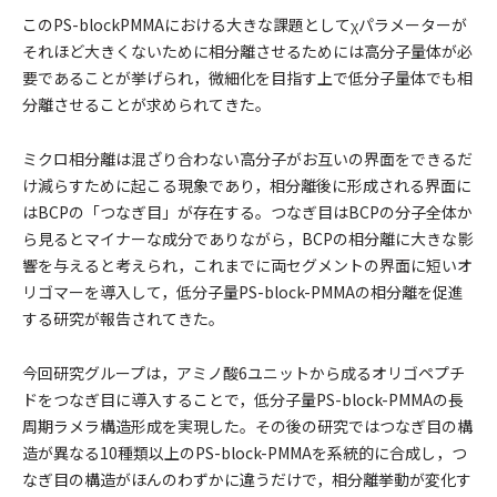
このPS-blockPMMAにおける大きな課題としてχパラメーターが
それほど大きくないために相分離させるためには高分子量体が必
要であることが挙げられ，微細化を目指す上で低分子量体でも相
分離させることが求められてきた。
ミクロ相分離は混ざり合わない高分子がお互いの界面をできるだ
け減らすために起こる現象であり，相分離後に形成される界面に
はBCPの「つなぎ目」が存在する。つなぎ目はBCPの分子全体か
ら見るとマイナーな成分でありながら，BCPの相分離に大きな影
響を与えると考えられ，これまでに両セグメントの界面に短いオ
リゴマーを導入して，低分子量PS-block-PMMAの相分離を促進
する研究が報告されてきた。
今回研究グループは，アミノ酸6ユニットから成るオリゴペプチ
ドをつなぎ目に導入することで，低分子量PS-block-PMMAの長
周期ラメラ構造形成を実現した。その後の研究ではつなぎ目の構
造が異なる10種類以上のPS-block-PMMAを系統的に合成し，つ
なぎ目の構造がほんのわずかに違うだけで，相分離挙動が変化す