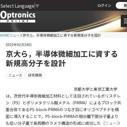
Select Language
▼
ログイン
登
HOME
ニュース
京大ら，半導体微細加工に資する新規高分子を設計
2022年02月24日
京大ら，半導体微細加工に資する
新規高分子を設計
ニュース
研究開発
京都大学と東京工業大学
は，次世代半導体微細加工材料として注目されているポリスチレ
ン（PS）とポリメタクリル酸メチル（PMMA）によるブロック共
重合体であるPS-block-PMMAのつなぎ目にオリゴペプチドを精
密に導入することで，PS-block-PMMAの相分離下限分子量より
も低い分子量で長周期のラメラ構造の形成に成功した（
ニュース