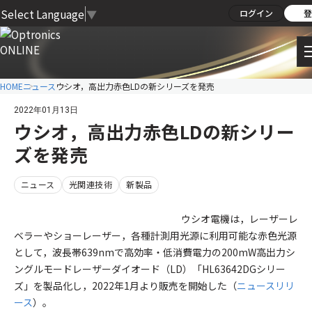
Select Language
▼
ログイン
登
HOME
ニュース
ウシオ，高出力赤色LDの新シリーズを発売
2022年01月13日
ウシオ，高出力赤色LDの新シリー
ズを発売
ニュース
光関連技術
新製品
ウシオ電機は，レーザーレ
ベラーやショーレーザー，各種計測用光源に利用可能な赤色光源
として，波長帯639nmで高効率・低消費電力の200mW高出力シ
ングルモードレーザーダイオード（LD）「HL63642DGシリー
ズ」を製品化し，2022年1月より販売を開始した（
ニュースリリ
ース
）。