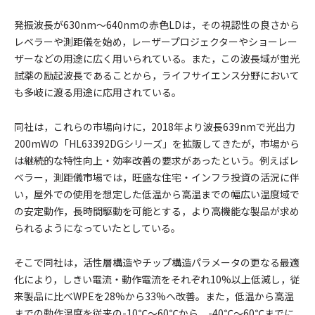
発振波長が630nm～640nmの赤色LDは，その視認性の良さから
レベラーや測距儀を始め，レーザープロジェクターやショーレー
ザーなどの用途に広く用いられている。また，この波長域が蛍光
試薬の励起波長であることから，ライフサイエンス分野において
も多岐に渡る用途に応用されている。
同社は，これらの市場向けに，2018年より波長639nmで光出力
200mWの「HL63392DGシリーズ」を拡販してきたが，市場から
は継続的な特性向上・効率改善の要求があったという。例えばレ
ベラー，測距儀市場では，旺盛な住宅・インフラ投資の活況に伴
い，屋外での使用を想定した低温から高温までの幅広い温度域で
の安定動作，長時間駆動を可能とする，より高機能な製品が求め
られるようになっていたとしている。
そこで同社は，活性層構造やチップ構造パラメータの更なる最適
化により，しきい電流・動作電流をそれぞれ10%以上低減し，従
来製品に比べWPEを28%から33%へ改善。また，低温から高温
までの動作温度を従来の-10℃～60℃から，-40℃～60℃までに