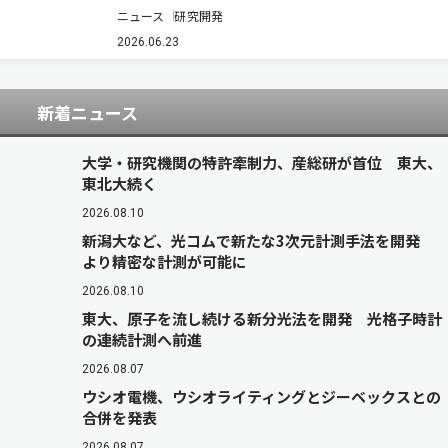
LiDAR）で取得した地表面データから、地すべり
ニュース
研究開発
の地下にある「すべり面」の形状を推定する新た
な技術を開発したと発表した（ニュースリリー
2026.06.23
ス）。 図 ドローン×3D解析による、す…
新着ニュース
大学・研究機関の特許牽制力、産総研が首位 東大、
東北大続く
2026.08.10
新潟大など、光コムで新たな3次元計測手法を開発
より精密な計測が可能に
2026.08.10
東大、原子を流し続ける新分光法を開発 光格子時計
の連続計測へ前進
2026.08.07
ウシオ電機、ウシオライティングとジーベックスとの
合併を発表
2026.08.07