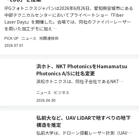
IPGフォトニクスジャパンは2026年6月26日、愛知県安城市にある
中部テクニカルセンターにおいてプライベートショー『Fiber
Laser Days』を開催した。会場では、同社のファイバーレーザー
を用いた加工デモに加え…
PICK UP
ニュース
光関連技術
2026.07.01
浜ホト、NKT PhotonicsをHamamatsu
Photonics A/Sに社名変更
浜松ホトニクスは、同社子会社であるNKT
Photonics A/Sの社名を、2026年6月25日付で
ニュース
ビジネス
Hamamatsu Photonics A/Sに変更し、浜松ホト
ニクスグループにおけるレーザ＆ファイバ事業ユ
2026.06.30
ニットとし…
弘前大など、UAV LiDARで地すべりの地下
構造を推定
弘前大学は、ドローン搭載レーザー計測（UAV