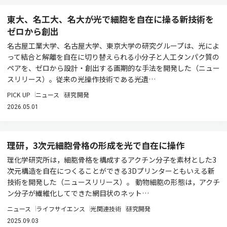
東大、名工大、名大が光で細胞を自在に操る新技術を
ゼロから創出
名古屋工業大学、名古屋大学、東京大学の研究グループは、光によ
って結合と解離を自在に切り替えられる小分子と人工タンパク質の
ペアを、ゼロから設計・創出する画期的な手法を開発した（ニュー
スリリース）。従来の光操作技術である光遺…
PICK UP
ニュース
研究開発
2026.05.01
理研，3次元細胞骨格の形成を光で自在に操作
理化学研究所は，細胞骨格を構成するアクチン分子を素材とした3
次元構造を自在につくることができる3Dプリンターともいえる新
技術を開発した（ニュースリリース）。 動物細胞の形態は，アクチ
ン分子が繊維化してできた網目状のネット…
ニュース
ライフサイエンス
光関連技術
研究開発
2025.09.03