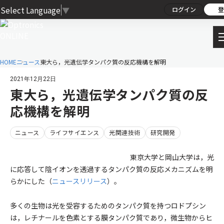
Select Language
▼
ログイン
登
HOME
ニュース
東大ら，光遺伝学タンパク質の反応機構を解明
2021年12月22日
東大ら，光遺伝学タンパク質の反
応機構を解明
ニュース
ライフサイエンス
光関連技術
研究開発
東京大学と岡山大学は，光
に応答して陰イオンを透過するタンパク質の反応メカニズムを明
らかにした（
ニュースリリース
）。
多くの生物は光を受容するためのタンパク質を持つロドプシン
は，レチナールを色素とする膜タンパク質であり，微生物からヒ