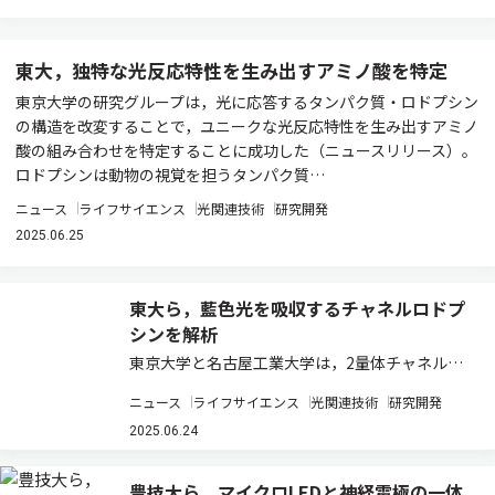
東大，独特な光反応特性を生み出すアミノ酸を特定
東京大学の研究グループは，光に応答するタンパク質・ロドプシン
の構造を改変することで，ユニークな光反応特性を生み出すアミノ
酸の組み合わせを特定することに成功した（ニュースリリース）。
ロドプシンは動物の視覚を担うタンパク質…
ニュース
ライフサイエンス
光関連技術
研究開発
2025.06.25
東大ら，藍色光を吸収するチャネルロドプ
シンを解析
東京大学と名古屋工業大学は，2量体チャネルロ
ドプシン（ChR）KnChRの立体構造を，クライ
ニュース
ライフサイエンス
光関連技術
研究開発
オ電子顕微鏡（cryo-EM）を用いた単粒子解析で
決定した（ニュースリリース）。 KnChRは2021
2025.06.24
年に研究グループにより初め…
豊技大ら，マイクロLEDと神経電極の一体