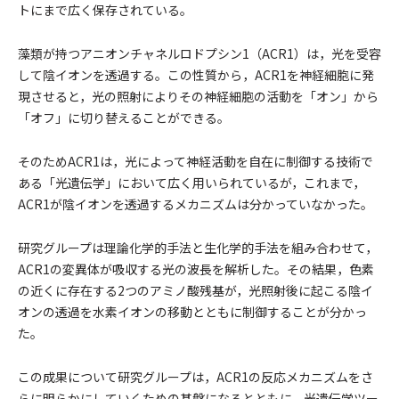
トにまで広く保存されている。
藻類が持つアニオンチャネルロドプシン1（ACR1）は，光を受容
して陰イオンを透過する。この性質から，ACR1を神経細胞に発
現させると，光の照射によりその神経細胞の活動を「オン」から
「オフ」に切り替えることができる。
そのためACR1は，光によって神経活動を自在に制御する技術で
ある「光遺伝学」において広く用いられているが，これまで，
ACR1が陰イオンを透過するメカニズムは分かっていなかった。
研究グループは理論化学的手法と生化学的手法を組み合わせて，
ACR1の変異体が吸収する光の波長を解析した。その結果，色素
の近くに存在する2つのアミノ酸残基が，光照射後に起こる陰イ
オンの透過を水素イオンの移動とともに制御することが分かっ
た。
この成果について研究グループは，ACR1の反応メカニズムをさ
らに明らかにしていくための基盤になるとともに，光遺伝学ツー