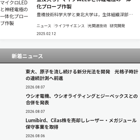
化プローブ作製
豊橋技術科学大学と東北大学は，生体組織深部に
おいて高精度に神経活動を制御し，多点で神経活
ニュース
ライフサイエンス
光関連技術
研究開発
動を同時記録することを可能とするマイクロLED
と，神経電極を一体化したハイブリッドプローブ
2025.02.12
を開発した（ニュースリリース）。 現在，光…
新着ニュース
東大、原子を流し続ける新分光法を開発 光格子時計
の連続計測へ前進
2026.08.07
ウシオ電機、ウシオライティングとジーベックスとの
合併を発表
2026.08.07
Lumibird、Cilas株を売却しレーザー・メガジュール
保守事業を取得
2026.08.06