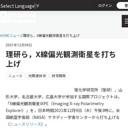
Select Language
▼
ログイン
登
HOME
ニュース
理研ら，X線偏光観測衛星を打ち上げ
2021年12月09日
理研ら，X線偏光観測衛星を打ち
上げ
ニュース
光関連技術
研究開発
理化学研究所（理研），山
形大学，名古屋大学，広島大学が参加する国際プロジェクトは，
「X線偏光観測衛星IXPE（Imaging X-ray Polarimetry
Explorer）」を，日本時間2021年12月9日（木）午後3時に，米
国航空宇宙局（NASA）ケネディー宇宙センターから打ち上げる
（
ニュースリリース
）。