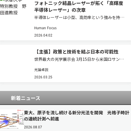
フォトニック結晶レーザーが拓く「高輝度
半導体レーザー」の次章
半導体レーザーは小型、高効率という強みを持つ
一方で、高出力化するとビームが乱れ「輝度」が
Human Focus
伸びないという壁があった。フォトニック結晶レ
ーザーはその常識を塗り替えつつある。その研究
2026.04.02
の先駆者である京都大学高等研究院・特別教授
の…
【主張】政策と技術を結ぶ日本の可能性
世界最大の光学展示会 3月15日から米国ロサンゼ
ルスでOFC（Optical Fiber Communication
光論卓説
Conference and Exhibition）が開幕する。通信
バブル崩壊後、存在感を失っていた同…
2026.03.25
新着ニュース
東大、原子を流し続ける新分光法を開発 光格子時計
の連続計測へ前進
2026.08.07