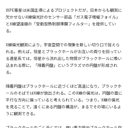
IXPE衛星は米国主導によるプロジェクトだが，日本からも観測に
欠かせないX線偏光計のセンサー部品「ガス電子増幅フォイル」
とX線望遠鏡の「受動型熱制御薄膜フィルター」を提供してい
る。
X線偏光観測により，宇宙空間での現象を新しい切り口で捉えら
れる。例えば，恒星とブラックホールがお互いの周りを回ってい
る連星系では，恒星から流れ出した物質がブラックホールに吸い
込まれる際に，「降着円盤」というプラズマの円盤が形成され
る。
降着円盤はブラックホールに近づくほど高温になり，ブラックホ
ールのそばではX線が放出される。このX線の偏光は，円盤の面に
平行な方向に偏っていると考えられている。つまり，X線の偏光
を見ることで，遠くにある円盤の構造が，まるでその場にいるよ
うに観測できる。
ブラックホールのごく近くでは，強い重力場やブラックホール自