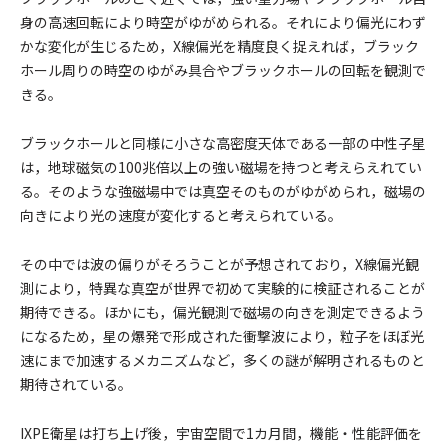
身の高速回転により時空がゆがめられる。それにより偏光にわず
かな変化が生じるため，X線偏光を精度良く捉えれば，ブラック
ホール周りの時空のゆがみ具合やブラックホールの回転を観測で
きる。
ブラックホールと同様に小さな高密度天体である一部の中性子星
は，地球磁気の100兆倍以上の強い磁場を持つと考えらえれてい
る。そのような強磁場中では真空そのものがゆがめられ，磁場の
向きにより光の速度が変化すると考えられている。
その中では波の偏りがそろうことが予想されており，X線偏光観
測により，特異な真空が世界で初めて実験的に検証されることが
期待できる。ほかにも，偏光観測で磁場の向きを測定できるよう
になるため，星の爆発で形成された衝撃波により，粒子をほぼ光
速にまで加速するメカニズムなど，多くの謎が解明されるものと
期待されている。
IXPE衛星は打ち上げ後，宇宙空間で1カ月間，機能・性能評価を