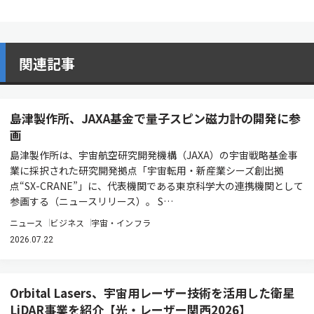
関連記事
島津製作所、JAXA基金で量子スピン磁力計の開発に参
画
島津製作所は、宇宙航空研究開発機構（JAXA）の宇宙戦略基金事
業に採択された研究開発拠点「宇宙転用・新産業シーズ創出拠
点“SX-CRANE”」に、代表機関である東京科学大の連携機関として
参画する（ニュースリリース）。 S…
ニュース
ビジネス
宇宙・インフラ
2026.07.22
Orbital Lasers、宇宙用レーザー技術を活用した衛星
LiDAR事業を紹介【光・レーザー関西2026】