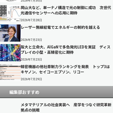
2026年7月30日
岡山大など、単一ナノ構造で光の制御に成功 次世代
光通信やセンサーへの応用に期待
2026年7月28日
レーザー無線給電でエネルギーの制約を越える
2026年7月23日
阪大と立命大、AlGaNで多色発光LEDを実証 ディス
プレイの小型・高精密化に期待
2026年7月23日
精密機器の他社牽制力ランキングを発表 トップ3は
キヤノン、セイコーエプソン、リコー
2026年7月29日
編集部おすすめ
メタマテリアルの社会実装へ 産学をつなぐ研究革新
拠点の挑戦