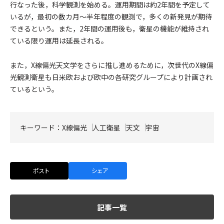
行なった後，科学観測を始める。運用期間は約2年間を予定して
いるが，最初の数カ月～半年程度の観測で，多くの新発見が期待
できるという。また，2年間の運用後も，衛星の機能が維持され
ている限り運用は延長される。
また，X線偏光天文学をさらに推し進めるために，次世代のX線偏
光観測衛星も日米欧および欧中の各研究グループにより計画され
ているという。
キーワード：
X線偏光
人工衛星
天文
宇宙
ポスト
シェア
記事一覧