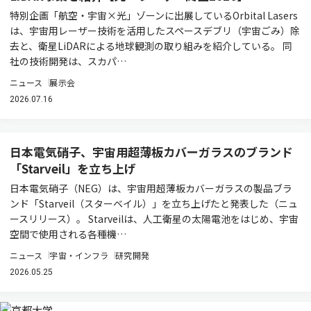
特別企画「航空・宇宙×光」ゾーンに出展しているOrbital Lasers
は、宇宙用レーザー技術を活用したスペースデブリ（宇宙ごみ）除
去と、衛星LiDARによる地球観測の取り組みを紹介している。 同
社の技術開発は、スカパ…
ニュース
展示会
2026.07.16
日本電気硝子、宇宙用超薄板カバーガラスのブランド
「Starveil」を立ち上げ
日本電気硝子（NEG）は、宇宙用超薄板カバーガラスの製品ブラ
ンド「Starveil（スターベイル）」を立ち上げたと発表した（ニュ
ースリリース）。 Starveilは、人工衛星の太陽電池をはじめ、宇宙
空間で使用される各種機…
ニュース
宇宙・インフラ
研究開発
2026.05.25