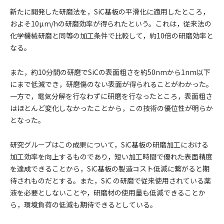
新たに開発した研磨法を，SiC基板の平滑化に適用したところ，
およそ10µm/hの研磨効率が得られたという。これは，従来法の
化学機械研磨と同等の加工条件で比較して，約10倍の研磨効率と
なる。
また，約10分間の研磨でSiCの表面粗さを約50nmから1nm以下
にまで低減でき，研磨傷のない表面が得られることがわかった。
一方で，電気分解を行なわずに研磨を行なったところ，表面粗さ
はほとんど変化しなかったことから，この技術の優位性が明らか
となった。
研究グループはこの成果について，SiC基板の研磨加工における
加工効率を向上するものであり，短い加工時間で優れた表面精度
を達成できることから，SiC基板の製造コスト低減に繋がると期
待されものだとする。また，SiC の研磨で従来使用されている薬
液を必要としないことや，研磨材の使用量も低減できることか
ら，環境負荷の低減も期待できるとしている。