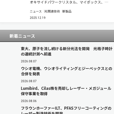
を開発
オキサイドパワークリスタル、マイポックス、
UJ-Crystal、アイクリスタル、産業技術総合研究
ニュース
光関連技術
新製品
所、名古屋大学の開発グループは、結晶欠陥が少
ない溶液成長法を用いて、6インチのp型SiCウエ
2025.12.19
ハーの試作に成功したと発表した（…
新着ニュース
東大、原子を流し続ける新分光法を開発 光格子時計
の連続計測へ前進
2026.08.07
ウシオ電機、ウシオライティングとジーベックスとの
合併を発表
2026.08.07
Lumibird、Cilas株を売却しレーザー・メガジュール
保守事業を取得
2026.08.06
フラウンホーファーILT、PFASフリーコーティングの
レーザー製造技術を開発