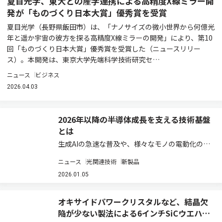
夏目光学、東大との産学連携による高精度X線ミラー開
発が「ものづくり日本大賞」優秀賞を受賞
夏目光学（長野県飯田市）は、「ナノサイズの微小世界から何億光
年と遥か宇宙の彼方を探る高精度X線ミラーの開発」により、第10
回「ものづくり日本大賞」優秀賞を受賞した（ニュースリリー
ス）。本開発は、東京大学先端科学技術研究セ…
ニュース
ビジネス
2026.04.03
2026年以降の半導体成長を支える技術基盤
とは
生成AIの急速な普及や、様々なモノの電動化の進
展を背景に、半導体市場は2026年以降も中長期
ニュース
光関連技術
新製品
的な成長軌道を描くと見込まれている。先端ロジ
ック半導体では、AI処理能力のさらなる高度化に
2026.01.05
向けて微細化競争が続く一方、電力インフ…
オキサイドパワークリスタルなど、結晶欠
陥が少ない製法による6インチSiCウエハー