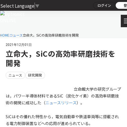
Select Language
▼
ログイン
登
HOME
ニュース
立命大，SiCの高効率研磨技術を開発
2021年12月01日
立命大，SiCの高効率研磨技術を
開発
ニュース
研究開発
立命館大学の研究グループ
は，パワー半導体材料であるSiC（炭化ケイ素）の高効率研磨技
術の開発に成功した（
ニュースリリース
）。
SiCはその優れた特性から，電気自動車や鉄道車両等に搭載され
る電力制御装置などへの応用が進められている。