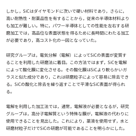
しかし，SiCはダイヤモンドに次いで硬い材料であり，さらに，
高い耐熱性・耐薬品性を有することから，従来の半導体材料より
も加工が難しい。特に，パワー半導体としての性能を左右する研
磨加工では，高品位な表面状態を得るために長時間にわたる加工
が必要であり，高コスト化の一因となっていた。
研究グループは，電気分解（電解）によってSiCの表面が変質す
ることを利用した研磨法に着目。この方法ではまず，SiCを電解
によって酸化膜に変化させる。その酸化膜はSiCより軟らかいガ
ラスと似た成分であり，これは研磨粒子によって容易に除去でき
る。SiCの酸化と除去を繰り返すことで平滑なSiC表面が得られ
る。
電解を利用した加工法では，通常，電解液が必要となるが，研究
グループは，高分子電解質という特殊な膜が，電解液の代わりに
使用できることを見出した。これにより，薬液を使用せず，水と
研磨材粒子だけでSiCの研磨が可能であることを明らかにした。