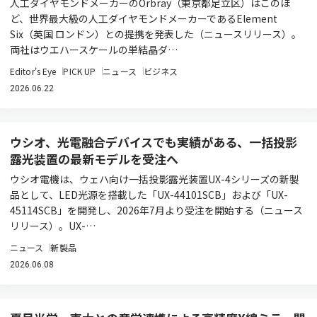
人工ダイヤモンドメーカーのOrbray（東京都足立区）はこのほ
ど、世界最大級の人工ダイヤモンドメーカーであるElement
Six（英国 ロンドン）との提携を発表した（ニュースリリース）。
両社はウエハースケールの単結晶ダ…
Editor's Eye
PICK UP
ニュース
ビジネス
2026.06.22
ウシオ、光電融合デバイスでも実績がある、一括投影
露光装置の最新モデルを受注へ
ウシオ電機は、ウェハ向け一括投影露光装置UX-4シリーズの新製
品として、LED光源を搭載した「UX-44101SCB」および「UX-
45114SCB」を開発し、2026年7月より受注を開始する（ニュース
リリース）。UX-…
ニュース
新製品
2026.06.08